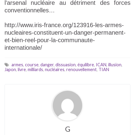
l’arsenal nucléaire au détriment des forces
conventionnelles…
http://www.iris-france.org/123916-les-armes-
nucleaires-constituent-un-danger-permanent-
et-bien-reel-pour-la-communaute-
internationale/
armes
,
course
,
danger
,
dissuasion
,
équilibre
,
ICAN
,
illusion
,
Japon
,
livre
,
milliards
,
nucléaires
,
renouvellement
,
TIAN
G