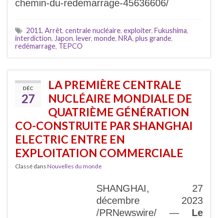
chemin-du-redemarrage-45636606/
2011
,
Arrêt
,
centrale nucléaire
,
exploiter
,
Fukushima
,
interdiction
,
Japon
,
lever
,
monde
,
NRA
,
plus grande
,
redémarrage
,
TEPCO
LA PREMIÈRE CENTRALE
DÉC
27
NUCLÉAIRE MONDIALE DE
QUATRIÈME GÉNÉRATION
CO-CONSTRUITE PAR SHANGHAI
ELECTRIC ENTRE EN
EXPLOITATION COMMERCIALE
Classé dans
Nouvelles du monde
SHANGHAI, 27
décembre 2023
/PRNewswire/ —
Le