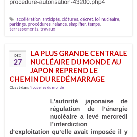
procedure-autorisation-43200.php4
accélération
,
anticipés
,
clôtures
,
décret
,
loi
,
nucléaire
,
parkings
,
procédures
,
relance
,
simplifier
,
temps
,
terrassements
,
travaux
LA PLUS GRANDE CENTRALE
DÉC
27
NUCLÉAIRE DU MONDE AU
JAPON REPREND LE
CHEMIN DU REDÉMARRAGE
Classé dans
Nouvelles du monde
L’autorité japonaise de
régulation de l’énergie
nucléaire a levé mercredi
l’interdiction
d’exploitation qu’elle avait imposée il y