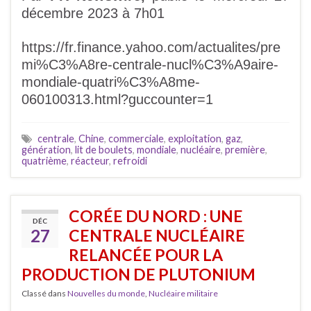
décembre 2023 à 7h01
https://fr.finance.yahoo.com/actualites/pre
mi%C3%A8re-centrale-nucl%C3%A9aire-
mondiale-quatri%C3%A8me-
060100313.html?guccounter=1
centrale
,
Chine
,
commerciale
,
exploitation
,
gaz
,
génération
,
lit de boulets
,
mondiale
,
nucléaire
,
première
,
quatrième
,
réacteur
,
refroidi
CORÉE DU NORD : UNE
DÉC
27
CENTRALE NUCLÉAIRE
RELANCÉE POUR LA
PRODUCTION DE PLUTONIUM
Classé dans
Nouvelles du monde
,
Nucléaire militaire