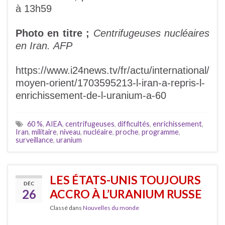
à 13h59
Photo en titre ;
Centrifugeuses nucléaires
en Iran.
AFP
https://www.i24news.tv/fr/actu/international/
moyen-orient/1703595213-l-iran-a-repris-l-
enrichissement-de-l-uranium-a-60
60 %
,
AIEA
,
centrifugeuses
,
difficultés
,
enrichissement
,
Iran
,
militaire
,
niveau
,
nucléaire
,
proche
,
programme
,
surveillance
,
uranium
LES ÉTATS-UNIS TOUJOURS
DÉC
26
ACCRO À L’URANIUM RUSSE
Classé dans
Nouvelles du monde