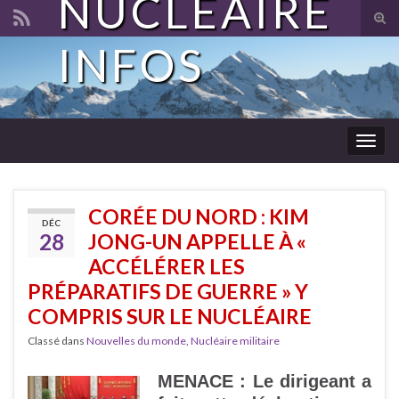
NUCLÉAIRE
Tog
sear
INFOS
Search for:
for
Togg
navig
CORÉE DU NORD : KIM
DÉC
28
JONG-UN APPELLE À «
ACCÉLÉRER LES
PRÉPARATIFS DE GUERRE » Y
COMPRIS SUR LE NUCLÉAIRE
Classé dans
Nouvelles du monde
,
Nucléaire militaire
MENACE :
Le dirigeant a