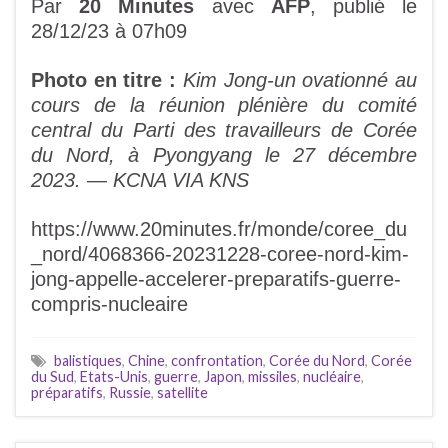
Par
20 Minutes
avec
AFP
, publié le
28/12/23 à 07h09
Photo en titre :
Kim Jong-un ovationné au
cours de la réunion plénière du comité
central du Parti des travailleurs de Corée
du Nord, à Pyongyang le 27 décembre
2023. — KCNA VIA KNS
https://www.20minutes.fr/monde/coree_du
_nord/4068366-20231228-coree-nord-kim-
jong-appelle-accelerer-preparatifs-guerre-
compris-nucleaire
balistiques
,
Chine
,
confrontation
,
Corée du Nord
,
Corée
du Sud
,
Etats-Unis
,
guerre
,
Japon
,
missiles
,
nucléaire
,
préparatifs
,
Russie
,
satellite