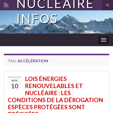
NUCLÉAIRE
Tog
sear
INFOS
Search for:
for
Togg
navig
TAG:
ACCÉLÉRATION
LOIS ÉNERGIES
NOV
10
RENOUVELABLES ET
NUCLÉAIRE : LES
CONDITIONS DE LA DÉROGATION
ESPÈCES PROTÉGÉES SONT