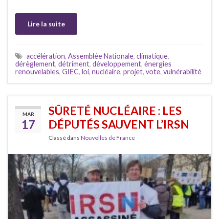
Lire la suite
accélération
,
Assemblée Nationale
,
climatique
,
dérèglement
,
détriment
,
développement
,
énergies
renouvelables
,
GIEC
,
loi
,
nucléaire
,
projet
,
vote
,
vulnérabilité
SÛRETÉ NUCLÉAIRE : LES
MAR
17
DÉPUTÉS SAUVENT L’IRSN
Classé dans
Nouvelles de France