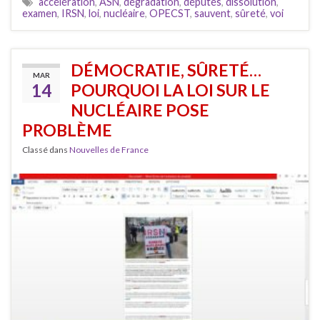
accélération
,
ASN
,
dégradation
,
députés
,
dissolution
,
examen
,
IRSN
,
loi
,
nucléaire
,
OPECST
,
sauvent
,
sûreté
,
voi
DÉMOCRATIE, SÛRETÉ…
MAR
14
POURQUOI LA LOI SUR LE
NUCLÉAIRE POSE
PROBLÈME
Classé dans
Nouvelles de France