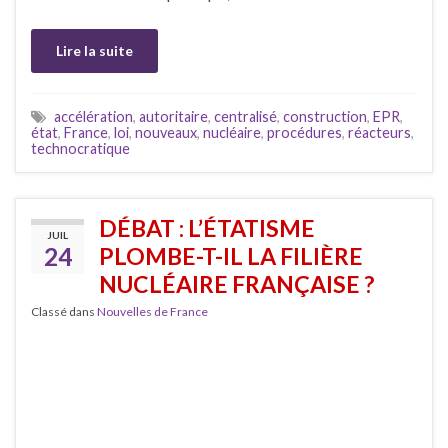
Lire la suite
accélération
,
autoritaire
,
centralisé
,
construction
,
EPR
,
état
,
France
,
loi
,
nouveaux
,
nucléaire
,
procédures
,
réacteurs
,
technocratique
DÉBAT : L’ÉTATISME
JUIL
24
PLOMBE-T-IL LA FILIÈRE
NUCLÉAIRE FRANÇAISE ?
Classé dans
Nouvelles de France