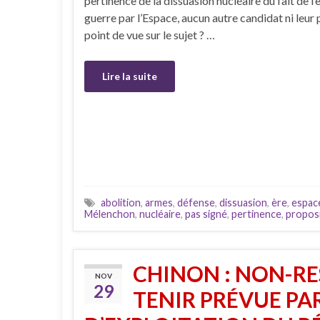
pertinence de la dissuasion nucléaire du fait de l’e
guerre par l’Espace, aucun autre candidat ni leur 
point de vue sur le sujet ? …
Lire la suite
abolition
,
armes
,
défense
,
dissuasion
,
ère
,
espac
Mélenchon
,
nucléaire
,
pas signé
,
pertinence
,
propos
CHINON : NON-RE
NOV
29
TENIR PRÉVUE PA