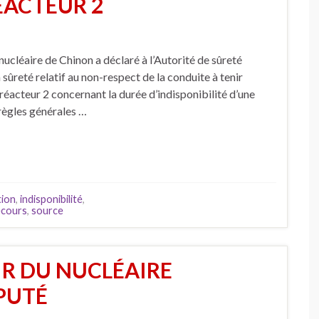
ÉACTEUR 2
nucléaire de Chinon a déclaré à l’Autorité de sûreté
sûreté relatif au non-respect de la conduite à tenir
 réacteur 2 concernant la durée d’indisponibilité d’une
 règles générales …
tion
,
indisponibilité
,
ecours
,
source
IR DU NUCLÉAIRE
ÉPUTÉ