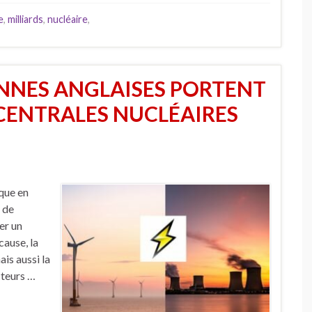
e
,
milliards
,
nucléaire
,
NNES ANGLAISES PORTENT
CENTRALES NUCLÉAIRES
que en
u de
er un
cause, la
is aussi la
cteurs …