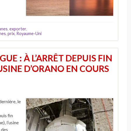
nnes
,
exporter
,
nes
,
prix
,
Royaume-Uni
UE : À L’ARRÊT DEPUIS FIN
USINE D’ORANO EN COURS
ernière, le
uis fin
), l’usine
 des