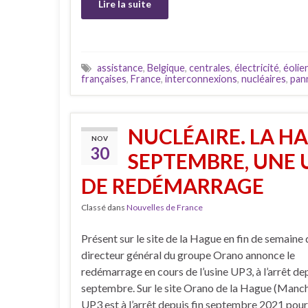
Lire la suite
assistance
,
Belgique
,
centrales
,
électricité
,
éolie
françaises
,
France
,
interconnexions
,
nucléaires
,
pan
NUCLÉAIRE. LA HAG
NOV
30
SEPTEMBRE, UNE 
DE REDÉMARRAGE
Classé dans
Nouvelles de France
Présent sur le site de la Hague en fin de semaine d
directeur général du groupe Orano annonce le
redémarrage en cours de l’usine UP3, à l’arrêt dep
septembre. Sur le site Orano de la Hague (Manche
UP3 est à l’arrêt depuis fin septembre 2021 pour