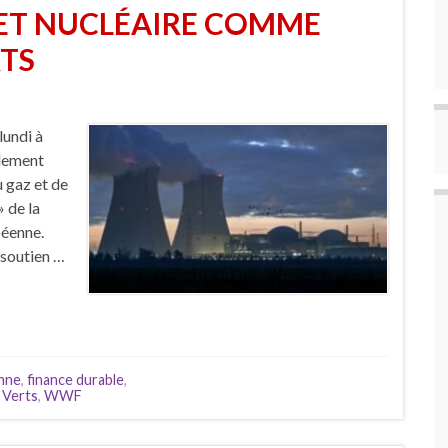
 ET NUCLÉAIRE COMME
RTS
lundi à
rlement
u gaz et de
» de la
péenne.
 soutien …
nne
,
finance durable
,
,
Verts
,
WWF