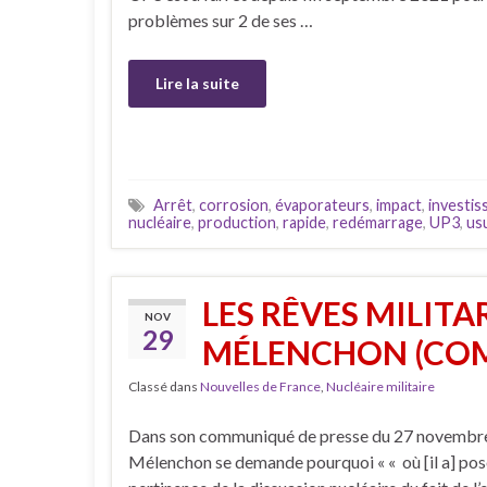
problèmes sur 2 de ses …
Lire la suite
Arrêt
,
corrosion
,
évaporateurs
,
impact
,
investi
nucléaire
,
production
,
rapide
,
redémarrage
,
UP3
,
us
LES RÊVES MILITA
NOV
29
MÉLENCHON (COM
Classé dans
Nouvelles de France
,
Nucléaire militaire
Dans son communiqué de presse du 27 novembre
Mélenchon se demande pourquoi « « où [il a] pos