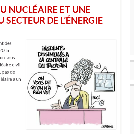
U NUCLÉAIRE ET UNE
U SECTEUR DE L’ÉNERGIE
nt des
20 la
’un sous-
aire civil,
, pas de
léaire a un