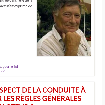
ntrée dans l’ère de la
parti n’ait exprimé de
e
,
guerre
,
loi
,
ition
SPECT DE LA CONDUITE À
R LES RÈGLES GÉNÉRALES