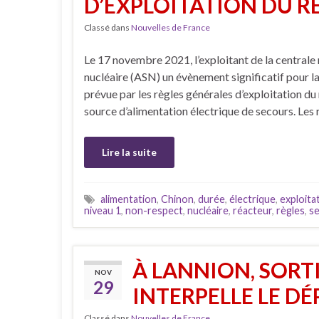
D’EXPLOITATION DU R
Classé dans
Nouvelles de France
Le 17 novembre 2021, l’exploitant de la centrale 
nucléaire (ASN) un évènement significatif pour la 
prévue par les règles générales d’exploitation du
source d’alimentation électrique de secours. Les
Lire la suite
alimentation
,
Chinon
,
durée
,
électrique
,
exploita
niveau 1
,
non-respect
,
nucléaire
,
réacteur
,
règles
,
s
À LANNION, SORT
NOV
29
INTERPELLE LE D
Classé dans
Nouvelles de France