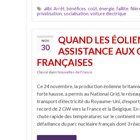
alibi
,
Arrêt
,
bénéfices
,
coût
,
énergie
,
faillite
,
filièr
privatisation
,
socialisation
,
voiture électrique
QUAND LES ÉOLIE
NOV
30
ASSISTANCE AUX 
FRANÇAISES
Classé dans
Nouvelles de France
Ce 24 novembre, la production éolienne britanni
forte hausse, a permis au National Grid, le résea
transport d’électricité du Royaume-Uni, d’export
record de 2 GW vers la France et la Belgique. En 
chute rapide des températures sur le continent ma
défaillance du parc nucléaire français dont 3 réa