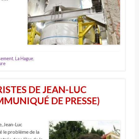
ssement
,
La Hague
,
ure
RISTES DE JEAN-LUC
MUNIQUÉ DE PRESSE)
, Jean-Luc
é le problème de la