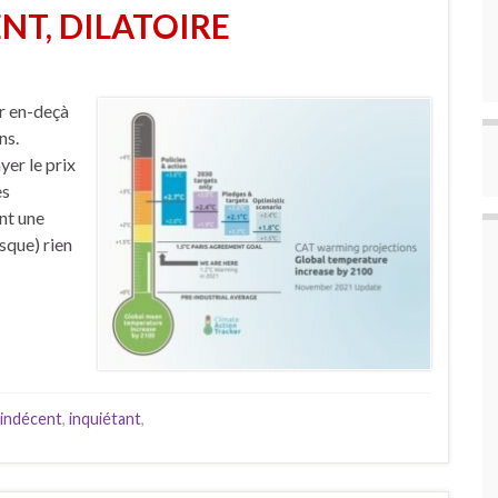
NT, DILATOIRE
er en-deçà
ns.
yer le prix
es
nt une
sque) rien
indécent
,
inquiétant
,