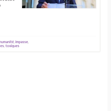
e
humanité
,
impasse
,
les
,
toxiques