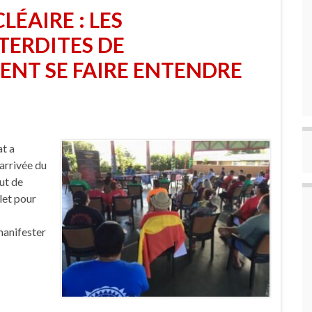
LÉAIRE : LES
TERDITES DE
ENT SE FAIRE ENTENDRE
at a
’arrivée du
ut de
let pour
manifester