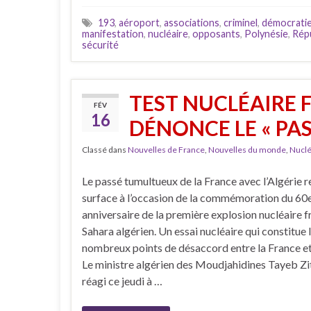
193
,
aéroport
,
associations
,
criminel
,
démocrati
manifestation
,
nucléaire
,
opposants
,
Polynésie
,
Rép
sécurité
TEST NUCLÉAIRE F
FÉV
16
DÉNONCE LE « PAS
Classé dans
Nouvelles de France
,
Nouvelles du monde
,
Nuclé
Le passé tumultueux de la France avec l’Algérie r
surface à l’occasion de la commémoration du 60
anniversaire de la première explosion nucléaire f
Sahara algérien. Un essai nucléaire qui constitue 
nombreux points de désaccord entre la France et 
Le ministre algérien des Moudjahidines Tayeb Zi
réagi ce jeudi à …