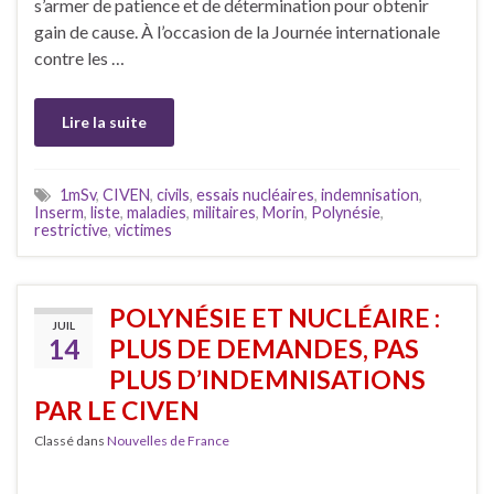
s’armer de patience et de détermination pour obtenir
gain de cause. À l’occasion de la Journée internationale
contre les …
Lire la suite
1mSv
,
CIVEN
,
civils
,
essais nucléaires
,
indemnisation
,
Inserm
,
liste
,
maladies
,
militaires
,
Morin
,
Polynésie
,
restrictive
,
victimes
POLYNÉSIE ET NUCLÉAIRE :
JUIL
14
PLUS DE DEMANDES, PAS
PLUS D’INDEMNISATIONS
PAR LE CIVEN
Classé dans
Nouvelles de France