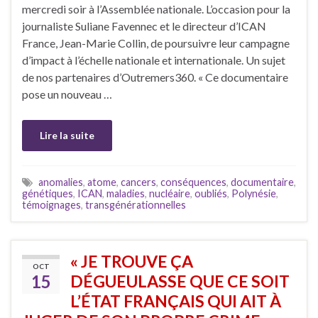
mercredi soir à l’Assemblée nationale. L’occasion pour la
journaliste Suliane Favennec et le directeur d’ICAN
France, Jean-Marie Collin, de poursuivre leur campagne
d’impact à l’échelle nationale et internationale. Un sujet
de nos partenaires d’Outremers360. « Ce documentaire
pose un nouveau …
Lire la suite
anomalies
,
atome
,
cancers
,
conséquences
,
documentaire
,
génétiques
,
ICAN
,
maladies
,
nucléaire
,
oubliés
,
Polynésie
,
témoignages
,
transgénérationnelles
« JE TROUVE ÇA
OCT
15
DÉGUEULASSE QUE CE SOIT
L’ÉTAT FRANÇAIS QUI AIT À