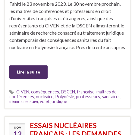
Tahiti le 23 novembre 2023. Le 30 novembre prochain,
les maîtres de conférences et professeurs en droit
d’universités françaises et étrangères, ainsi que des
représentants du CIVEN et de la DSCEN alimenteront le
séminaire de recherche consacré au traitement juridique
contemporain des conséquences sanitaires du fait
nucléaire en Polynésie française. Près de trente ans après
…
Lire la suite
CIVEN
,
conséquences
,
DSCEN
,
française
,
maîtres de
conférences
,
nucléaire
,
Polynésie
,
professeurs
,
sanitaires
,
séminaire
,
suivi
,
volet juridique
ESSAIS NUCLÉAIRES
NOV
12
FRANÇAIS : LES DEMANDES