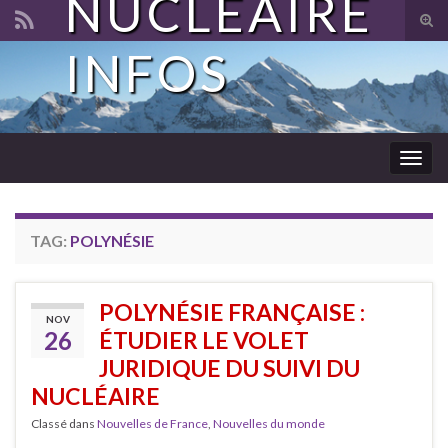
NUCLÉAIRE
Tog
sear
INFOS
Search for:
for
Togg
navig
TAG:
POLYNÉSIE
POLYNÉSIE FRANÇAISE :
NOV
26
ÉTUDIER LE VOLET
JURIDIQUE DU SUIVI DU
NUCLÉAIRE
Classé dans
Nouvelles de France
,
Nouvelles du monde