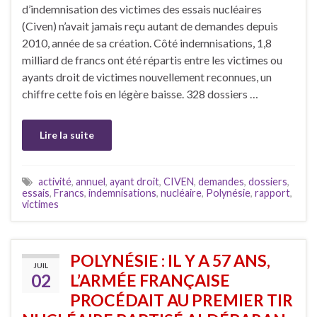
d’indemnisation des victimes des essais nucléaires
(Civen) n’avait jamais reçu autant de demandes depuis
2010, année de sa création. Côté indemnisations, 1,8
milliard de francs ont été répartis entre les victimes ou
ayants droit de victimes nouvellement reconnues, un
chiffre cette fois en légère baisse. 328 dossiers …
Lire la suite
activité
,
annuel
,
ayant droit
,
CIVEN
,
demandes
,
dossiers
,
essais
,
Francs
,
indemnisations
,
nucléaire
,
Polynésie
,
rapport
,
victimes
POLYNÉSIE : IL Y A 57 ANS,
JUIL
02
L’ARMÉE FRANÇAISE
PROCÉDAIT AU PREMIER TIR