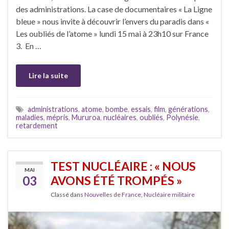
des administrations. La case de documentaires « La Ligne
bleue » nous invite à découvrir l’envers du paradis dans «
Les oubliés de l’atome » lundi 15 mai à 23h10 sur France
3. En …
Lire la suite
administrations
,
atome
,
bombe
,
essais
,
film
,
générations
,
maladies
,
mépris
,
Mururoa
,
nucléaires
,
oubliés
,
Polynésie
,
retardement
TEST NUCLÉAIRE : « NOUS
MAI
03
AVONS ÉTÉ TROMPÉS »
Classé dans
Nouvelles de France
,
Nucléaire militaire