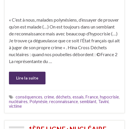
« C’est à nous, malades polynésiens, d’essayer de prouver
qu’on est malade (…) On est toujours dans un semblant
de reconnaissance mais avec beaucoup d’hypocrisie (…)
Je trouve ça dégueulasse que ce soit l’État français qui ait
à juger de son propre crime « . Hina Cross Déchets
nucléaires : quand nos poubelles débordent : ©France 2
La représentante du …
Lire la suite
conséquences
,
crime
,
déchets
,
essais
,
France
,
hypocrisie
,
nucléaires
,
Polynésie
,
reconnaissance
,
semblant
,
Tavini
,
victime