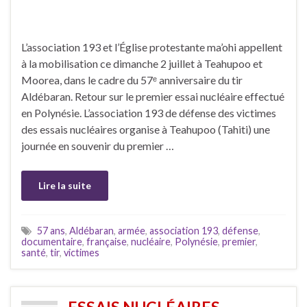
L’association 193 et l’Église protestante ma’ohi appellent
à la mobilisation ce dimanche 2 juillet à Teahupoo et
Moorea, dans le cadre du 57ᵉ anniversaire du tir
Aldébaran. Retour sur le premier essai nucléaire effectué
en Polynésie. L’association 193 de défense des victimes
des essais nucléaires organise à Teahupoo (Tahiti) une
journée en souvenir du premier …
Lire la suite
57 ans
,
Aldébaran
,
armée
,
association 193
,
défense
,
documentaire
,
française
,
nucléaire
,
Polynésie
,
premier
,
santé
,
tir
,
victimes