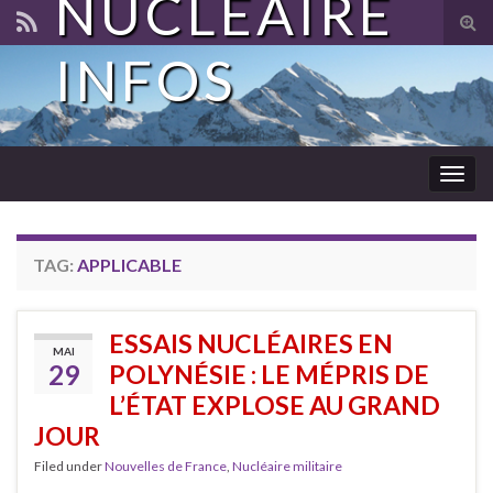
NUCLÉAIRE
Tog
sear
INFOS
for
Togg
navig
TAG:
APPLICABLE
ESSAIS NUCLÉAIRES EN
MAI
29
POLYNÉSIE : LE MÉPRIS DE
L’ÉTAT EXPLOSE AU GRAND
JOUR
Filed under
Nouvelles de France
,
Nucléaire militaire