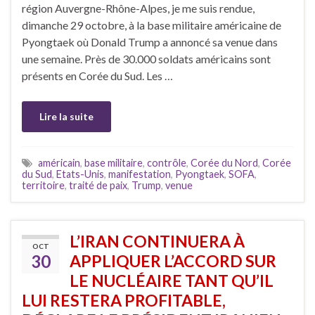
région Auvergne-Rhône-Alpes, je me suis rendue,
dimanche 29 octobre, à la base militaire américaine de
Pyongtaek où Donald Trump a annoncé sa venue dans
une semaine. Près de 30.000 soldats américains sont
présents en Corée du Sud. Les …
Lire la suite
américain
,
base militaire
,
contrôle
,
Corée du Nord
,
Corée
du Sud
,
Etats-Unis
,
manifestation
,
Pyongtaek
,
SOFA
,
territoire
,
traité de paix
,
Trump
,
venue
L’IRAN CONTINUERA À
OCT
30
APPLIQUER L’ACCORD SUR
LE NUCLÉAIRE TANT QU’IL
LUI RESTERA PROFITABLE,