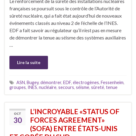
Le renforcement de la sûreté des installations nucléaires
françaises se poursuit sous le contrôle de l’Autorité de
sûreté nucléaire, qui a fait état aujourd’hui de nouveaux
événements classés au niveau 2 de l’échelle de l’INES.
EDF a fait savoir au régulateur qu’il n’est pas en mesure
de démontrer la tenue au séisme des systèmes auxiliaires
…
Lire la suite
ASN
,
Bugey
,
démontrer
,
EDF
,
électrogènes
,
Fessenheim
,
groupes
,
INES
,
nucléaire
,
secours
,
séisme
,
sûreté
,
tenue
L’INCROYABLE «STATUS OF
OCT
30
FORCES AGREEMENT»
(SOFA) ENTRE ÉTATS-UNIS