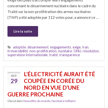
concernant le désarmement nucléaire dans le cadre du
Traité sur la non-prolifération des armes nucléaires
(TNP) a été adoptée par 112 votes pour, a annoncé ce …
Lire la suite
adoptée
,
désarmement
,
engagements
,
exige
,
Iran
,
irréversibilité
,
non-prolifération
,
nucléaire
,
ONU
,
résolution
,
supervision internationale
,
traité
,
transparence
L’ÉLECTRICITÉ AURAIT ÉTÉ
OCT
29
COUPÉE EN CORÉE DU
NORD EN VUE D’UNE
GUERRE PROCHAINE
Classé dans
Nouvelles du monde
,
Nucléaire militaire