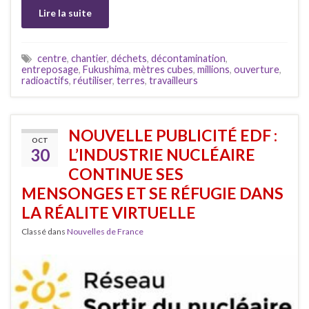
Lire la suite
centre
,
chantier
,
déchets
,
décontamination
,
entreposage
,
Fukushima
,
mètres cubes
,
millions
,
ouverture
,
radioactifs
,
réutiliser
,
terres
,
travailleurs
NOUVELLE PUBLICITÉ EDF :
OCT
30
L’INDUSTRIE NUCLÉAIRE
CONTINUE SES
MENSONGES ET SE RÉFUGIE DANS
LA RÉALITE VIRTUELLE
Classé dans
Nouvelles de France