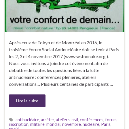
Après ceux de Tokyo et de Montréal en 2016, le
troisième Forum Social Antinucléaire doit se tenir à Paris
les 2, 3 et 4 novembre 2017 (www.wsfnonuke.org ).
Nous vous invitons à joindre cet événement afin de
débattre de toutes les questions liées à la lutte
antinucléaire : conférences plénières, ateliers,
conversations… Plusieurs centaines de participants …
Lire la suite
antinucléaire
,
arrêter
,
ateliers
,
civil
,
conférences
,
forum
,
inscription
,
militaire
,
mondial
,
novembre
,
nucléaire
,
Paris
,
social