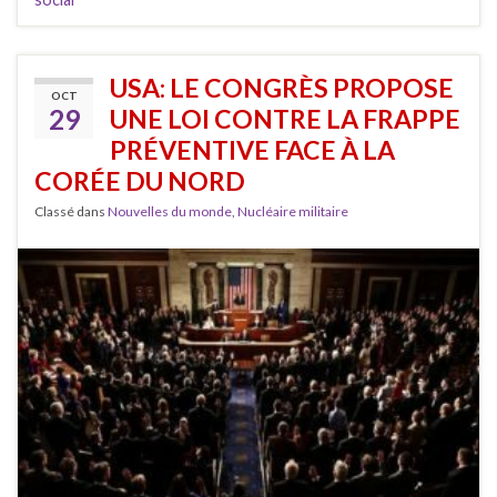
USA: LE CONGRÈS PROPOSE
OCT
29
UNE LOI CONTRE LA FRAPPE
PRÉVENTIVE FACE À LA
CORÉE DU NORD
Classé dans
Nouvelles du monde
,
Nucléaire militaire