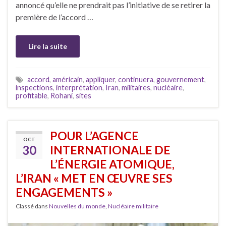
annoncé qu’elle ne prendrait pas l’initiative de se retirer la
première de l’accord …
Lire la suite
accord
,
américain
,
appliquer
,
continuera
,
gouvernement
,
inspections
,
interprétation
,
Iran
,
militaires
,
nucléaire
,
profitable
,
Rohani
,
sites
POUR L’AGENCE
OCT
30
INTERNATIONALE DE
L’ÉNERGIE ATOMIQUE,
L’IRAN « MET EN ŒUVRE SES
ENGAGEMENTS »
Classé dans
Nouvelles du monde
,
Nucléaire militaire