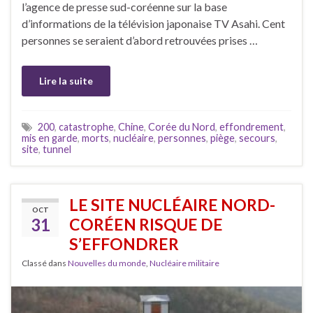
l’agence de presse sud-coréenne sur la base
d’informations de la télévision japonaise TV Asahi. Cent
personnes se seraient d’abord retrouvées prises …
Lire la suite
200
,
catastrophe
,
Chine
,
Corée du Nord
,
effondrement
,
mis en garde
,
morts
,
nucléaire
,
personnes
,
piège
,
secours
,
site
,
tunnel
LE SITE NUCLÉAIRE NORD-
OCT
31
CORÉEN RISQUE DE
S’EFFONDRER
Classé dans
Nouvelles du monde
,
Nucléaire militaire