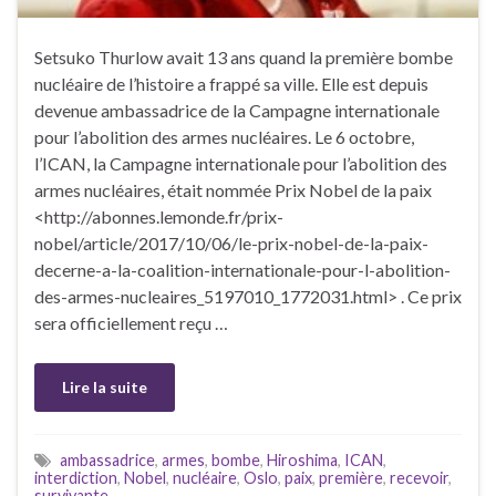
Setsuko Thurlow avait 13 ans quand la première bombe
nucléaire de l’histoire a frappé sa ville. Elle est depuis
devenue ambassadrice de la Campagne internationale
pour l’abolition des armes nucléaires. Le 6 octobre,
l’ICAN, la Campagne internationale pour l’abolition des
armes nucléaires, était nommée Prix Nobel de la paix
<http://abonnes.lemonde.fr/prix-
nobel/article/2017/10/06/le-prix-nobel-de-la-paix-
decerne-a-la-coalition-internationale-pour-l-abolition-
des-armes-nucleaires_5197010_1772031.html> . Ce prix
sera officiellement reçu …
Lire la suite
ambassadrice
,
armes
,
bombe
,
Hiroshima
,
ICAN
,
interdiction
,
Nobel
,
nucléaire
,
Oslo
,
paix
,
première
,
recevoir
,
survivante