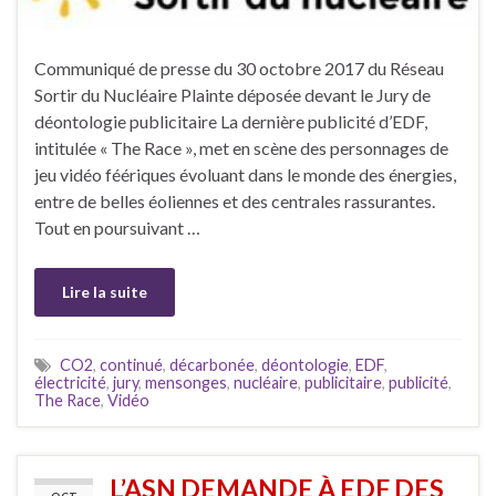
Communiqué de presse du 30 octobre 2017 du Réseau
Sortir du Nucléaire Plainte déposée devant le Jury de
déontologie publicitaire La dernière publicité d’EDF,
intitulée « The Race », met en scène des personnages de
jeu vidéo féériques évoluant dans le monde des énergies,
entre de belles éoliennes et des centrales rassurantes.
Tout en poursuivant …
Lire la suite
CO2
,
continué
,
décarbonée
,
déontologie
,
EDF
,
électricité
,
jury
,
mensonges
,
nucléaire
,
publicitaire
,
publicité
,
The Race
,
Vidéo
L’ASN DEMANDE À EDF DES