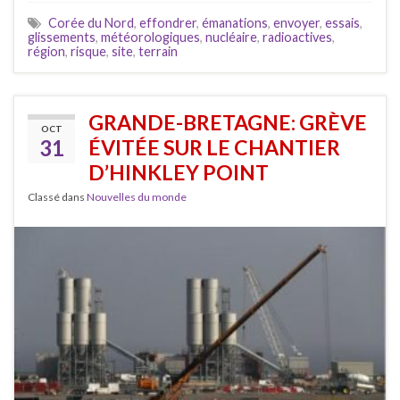
Corée du Nord
,
effondrer
,
émanations
,
envoyer
,
essais
,
glissements
,
météorologiques
,
nucléaire
,
radioactives
,
région
,
risque
,
site
,
terrain
GRANDE-BRETAGNE: GRÈVE
OCT
31
ÉVITÉE SUR LE CHANTIER
D’HINKLEY POINT
Classé dans
Nouvelles du monde