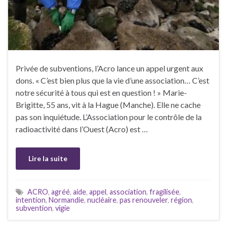
Privée de subventions, l’Acro lance un appel urgent aux
dons. « C’est bien plus que la vie d’une association… C’est
notre sécurité à tous qui est en question ! » Marie-
Brigitte, 55 ans, vit à la Hague (Manche). Elle ne cache
pas son inquiétude. L’Association pour le contrôle de la
radioactivité dans l’Ouest (Acro) est …
Lire la suite
ACRO
,
agréé
,
aide
,
appel
,
association
,
fragilisée
,
intention
,
Normandie
,
nucléaire
,
pas renouveler
,
région
,
subvention
,
vigie