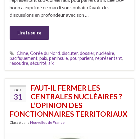
hoon a exprimé ce mardi son souhait d’avoir des
discussions en profondeur avec son …
Lire la suite
Chine
,
Corée du Nord
,
discuter
,
dossier
,
nucléaire
,
pacifiquement
,
paix
,
péninsule
,
pourparlers
,
représentant
,
résoudre
,
sécurité
,
six
FAUT-IL FERMER LES
OCT
31
CENTRALES NUCLÉAIRES ?
L’OPINION DES
FONCTIONNAIRES TERRITORIAUX
Classé dans
Nouvelles de France