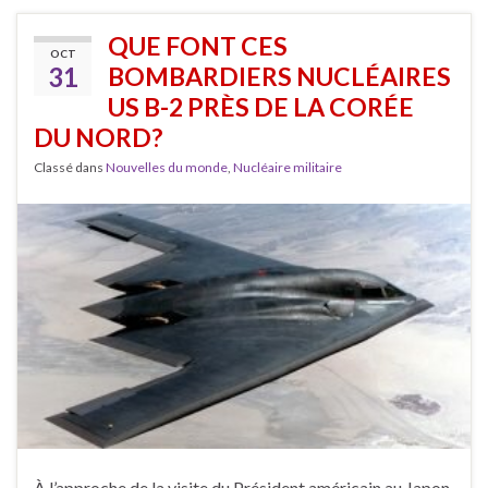
QUE FONT CES
OCT
31
BOMBARDIERS NUCLÉAIRES
US B-2 PRÈS DE LA CORÉE
DU NORD?
Classé dans
Nouvelles du monde
,
Nucléaire militaire
À l’approche de la visite du Président américain au Japon