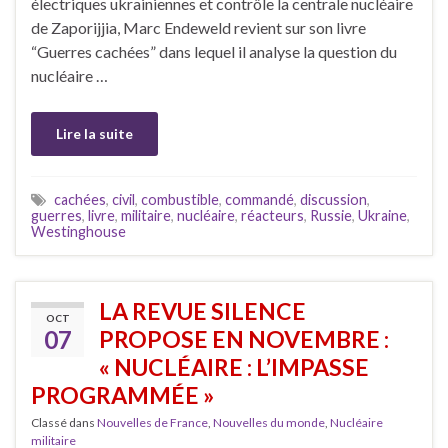
électriques ukrainiennes et contrôle la centrale nucléaire
de Zaporijjia, Marc Endeweld revient sur son livre
“Guerres cachées” dans lequel il analyse la question du
nucléaire …
Lire la suite
cachées
,
civil
,
combustible
,
commandé
,
discussion
,
guerres
,
livre
,
militaire
,
nucléaire
,
réacteurs
,
Russie
,
Ukraine
,
Westinghouse
LA REVUE SILENCE
OCT
07
PROPOSE EN NOVEMBRE :
« NUCLÉAIRE : L’IMPASSE
PROGRAMMÉE »
Classé dans
Nouvelles de France
,
Nouvelles du monde
,
Nucléaire
militaire