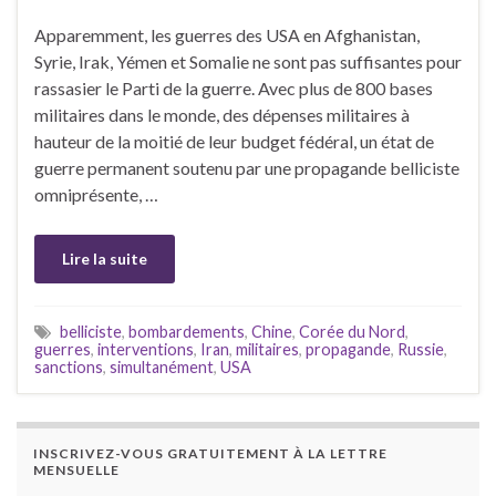
Apparemment, les guerres des USA en Afghanistan,
Syrie, Irak, Yémen et Somalie ne sont pas suffisantes pour
rassasier le Parti de la guerre. Avec plus de 800 bases
militaires dans le monde, des dépenses militaires à
hauteur de la moitié de leur budget fédéral, un état de
guerre permanent soutenu par une propagande belliciste
omniprésente, …
Lire la suite
belliciste
,
bombardements
,
Chine
,
Corée du Nord
,
guerres
,
interventions
,
Iran
,
militaires
,
propagande
,
Russie
,
sanctions
,
simultanément
,
USA
INSCRIVEZ-VOUS GRATUITEMENT À LA LETTRE
MENSUELLE