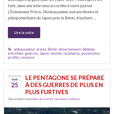
faits, dans une interview accordée à votre journal
L’Événement Précis, l’Ambassadeur extraordinaire et
plénipotentiaire du Japon près le Bénin, Kiyofumi …
Lire la suite
ambassadeur
,
armes
,
Bénin
,
désarmement
,
éliminer
,
entretien
,
guerres
,
Japon
,
monde
,
nucléaires
,
possession
,
profits
,
renonce
LE PENTAGONE SE PRÉPARE
MAR
25
À DES GUERRES DE PLUS EN
PLUS FURTIVES
Classé dans
Nouvelles du monde
,
Nucléaire militaire