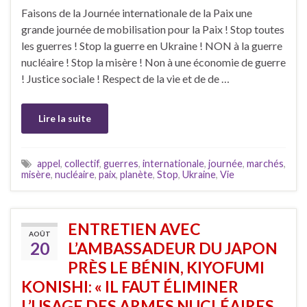
Faisons de la Journée internationale de la Paix une
grande journée de mobilisation pour la Paix ! Stop toutes
les guerres ! Stop la guerre en Ukraine ! NON à la guerre
nucléaire ! Stop la misère ! Non à une économie de guerre
! Justice sociale ! Respect de la vie et de de …
Lire la suite
appel
,
collectif
,
guerres
,
internationale
,
journée
,
marchés
,
misère
,
nucléaire
,
paix
,
planète
,
Stop
,
Ukraine
,
Vie
ENTRETIEN AVEC
AOÛT
20
L’AMBASSADEUR DU JAPON
PRÈS LE BÉNIN, KIYOFUMI
KONISHI: « IL FAUT ÉLIMINER
L’USAGE DES ARMES NUCLÉAIRES