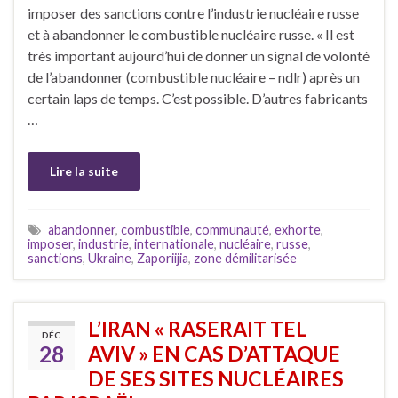
imposer des sanctions contre l’industrie nucléaire russe
et à abandonner le combustible nucléaire russe. « Il est
très important aujourd’hui de donner un signal de volonté
de l’abandonner (combustible nucléaire – ndlr) après un
certain laps de temps. C’est possible. D’autres fabricants
…
Lire la suite
abandonner
,
combustible
,
communauté
,
exhorte
,
imposer
,
industrie
,
internationale
,
nucléaire
,
russe
,
sanctions
,
Ukraine
,
Zaporiijia
,
zone démilitarisée
L’IRAN « RASERAIT TEL
DÉC
28
AVIV » EN CAS D’ATTAQUE
DE SES SITES NUCLÉAIRES