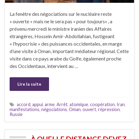
La fenêtre des négociations sur le nucléaire reste
« ouverte » mais ne le sera pas « pour toujours« , a
prévenu mercredi le ministre iranien des Affaires
étrangères, Hossein Amir-Abdollahian, fustigeant
« l’hypocrisie » des puissances occidentales, en marge
d’une visite à Oman, important médiateur régional. Cette
visite dans ce pays arabe du Golfe, également proche
des Occidentaux, intervient au …
Lire la suite
accord
,
appui
,
arme
,
Arrêt
,
atomique
,
coopération
,
Iran
,
manifestations
,
négociations
,
Oman
,
ouvert
,
répression
,
Russie
À QUELLE DISTANCE DEVEZ-