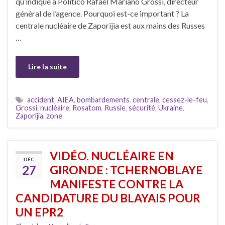
qu’indique à Politico Rafael Mariano Grossi, directeur
général de l’agence. Pourquoi est-ce important ? La
centrale nucléaire de Zaporijia est aux mains des Russes
…
Lire la suite
accident
,
AIEA
,
bombardements
,
centrale
,
cessez-le-feu
,
Grossi
,
nucléaire
,
Rosatom
,
Russie
,
sécurité
,
Ukraine
,
Zaporijia
,
zone
VIDÉO. NUCLÉAIRE EN
DÉC
27
GIRONDE : TCHERNOBLAYE
MANIFESTE CONTRE LA
CANDIDATURE DU BLAYAIS POUR
UN EPR2