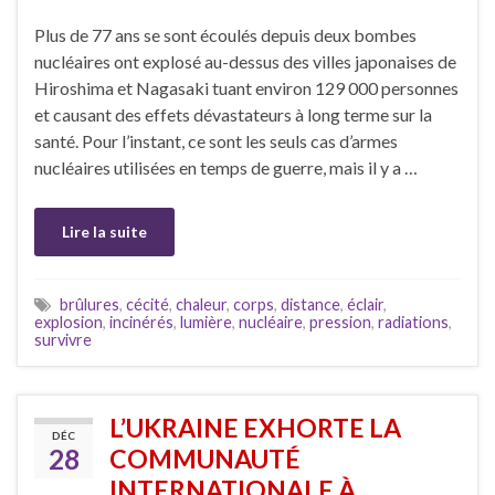
Plus de 77 ans se sont écoulés depuis deux bombes
nucléaires ont explosé au-dessus des villes japonaises de
Hiroshima et Nagasaki tuant environ 129 000 personnes
et causant des effets dévastateurs à long terme sur la
santé. Pour l’instant, ce sont les seuls cas d’armes
nucléaires utilisées en temps de guerre, mais il y a …
Lire la suite
brûlures
,
cécité
,
chaleur
,
corps
,
distance
,
éclair
,
explosion
,
incinérés
,
lumière
,
nucléaire
,
pression
,
radiations
,
survivre
L’UKRAINE EXHORTE LA
DÉC
28
COMMUNAUTÉ
INTERNATIONALE À