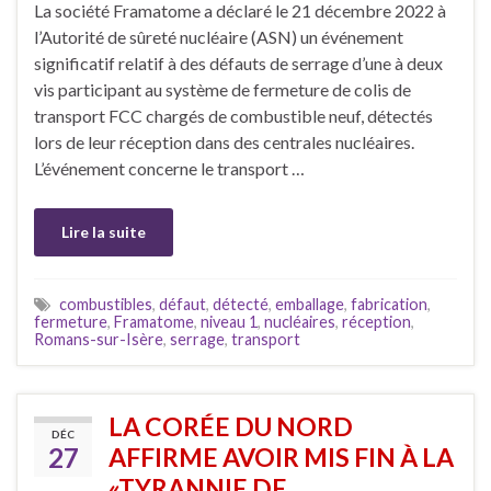
La société Framatome a déclaré le 21 décembre 2022 à
l’Autorité de sûreté nucléaire (ASN) un événement
significatif relatif à des défauts de serrage d’une à deux
vis participant au système de fermeture de colis de
transport FCC chargés de combustible neuf, détectés
lors de leur réception dans des centrales nucléaires.
L’événement concerne le transport …
Lire la suite
combustibles
,
défaut
,
détecté
,
emballage
,
fabrication
,
fermeture
,
Framatome
,
niveau 1
,
nucléaires
,
réception
,
Romans-sur-Isère
,
serrage
,
transport
LA CORÉE DU NORD
DÉC
27
AFFIRME AVOIR MIS FIN À LA
«TYRANNIE DE