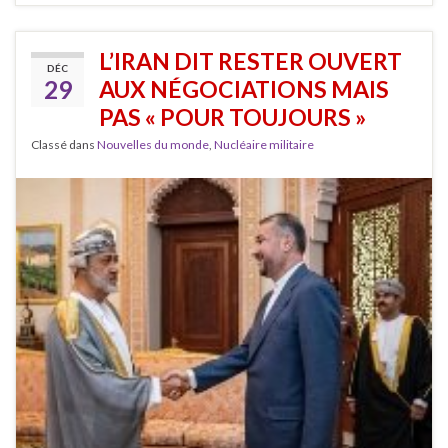
L’IRAN DIT RESTER OUVERT
DÉC
29
AUX NÉGOCIATIONS MAIS
PAS « POUR TOUJOURS »
Classé dans
Nouvelles du monde
,
Nucléaire militaire