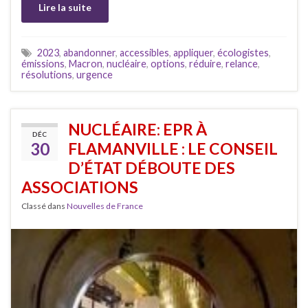
Lire la suite
2023
,
abandonner
,
accessibles
,
appliquer
,
écologistes
,
émissions
,
Macron
,
nucléaire
,
options
,
réduire
,
relance
,
résolutions
,
urgence
NUCLÉAIRE: EPR À
DÉC
30
FLAMANVILLE : LE CONSEIL
D’ÉTAT DÉBOUTE DES
ASSOCIATIONS
Classé dans
Nouvelles de France