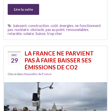
Lire la suite
baissent
,
construction
,
coût
,
énergies
,
ne fonctionnent
pas
,
nucléaire
,
obstacle
,
pas au point
,
renouvelables
,
retardée
,
solaire
,
Suisse
,
trop cher
LA FRANCE NE PARVIENT
DÉC
29
PAS À FAIRE BAISSER SES
ÉMISSIONS DE CO2
Classé dans
Nouvelles de France