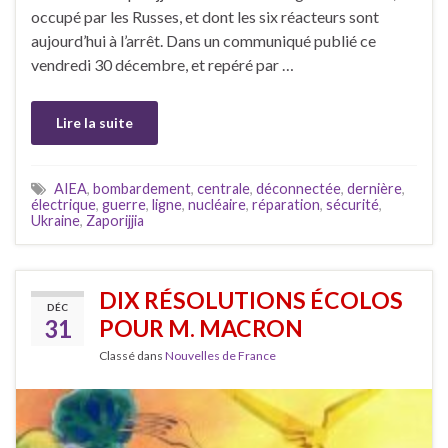
occupé par les Russes, et dont les six réacteurs sont
aujourd’hui à l’arrêt. Dans un communiqué publié ce
vendredi 30 décembre, et repéré par …
Lire la suite
AIEA
,
bombardement
,
centrale
,
déconnectée
,
dernière
,
électrique
,
guerre
,
ligne
,
nucléaire
,
réparation
,
sécurité
,
Ukraine
,
Zaporijjia
DIX RÉSOLUTIONS ÉCOLOS
DÉC
31
POUR M. MACRON
Classé dans
Nouvelles de France