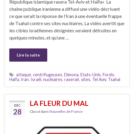
République islamique rasera Tel-Aviv et Haïfa« La
chaîne publique iranienne a diffusé une vidéo décrivant
ce que serait la réponse de l’Iran à une éventuelle frappe
de Tsahal contre ses sites nucléaires. La vidéo avertit que
les cibles israéliennes désignées seraient détruites en
quelques minutes, et qu’une …
Lire la suite
attaque
,
centrifugeuses
,
Dimona
,
Etats-Unis
,
Fordo
,
Haïfa
,
Iran
,
Israël
,
nucléaires
,
raserait
,
sites
,
Tel Aviv
,
Tsahal
LA FLEUR DU MAL
DÉC
28
Classé dans
Nouvelles de France