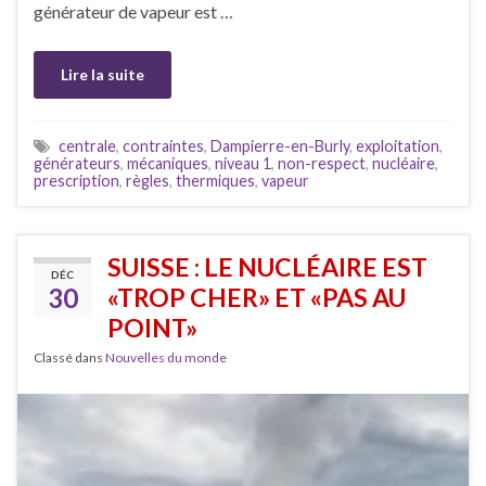
générateur de vapeur est …
Lire la suite
centrale
,
contraintes
,
Dampierre-en-Burly
,
exploitation
,
générateurs
,
mécaniques
,
niveau 1
,
non-respect
,
nucléaire
,
prescription
,
règles
,
thermiques
,
vapeur
SUISSE : LE NUCLÉAIRE EST
DÉC
30
«TROP CHER» ET «PAS AU
POINT»
Classé dans
Nouvelles du monde