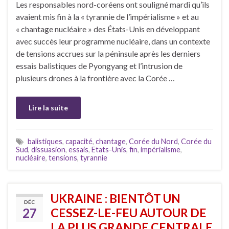
Les responsables nord-coréens ont souligné mardi qu’ils
avaient mis fin à la « tyrannie de l’impérialisme » et au
« chantage nucléaire » des États-Unis en développant
avec succès leur programme nucléaire, dans un contexte
de tensions accrues sur la péninsule après les derniers
essais balistiques de Pyongyang et l’intrusion de
plusieurs drones à la frontière avec la Corée …
Lire la suite
balistiques
,
capacité
,
chantage
,
Corée du Nord
,
Corée du
Sud
,
dissuasion
,
essais
,
Etats-Unis
,
fin
,
impérialisme
,
nucléaire
,
tensions
,
tyrannie
UKRAINE : BIENTÔT UN
DÉC
27
CESSEZ-LE-FEU AUTOUR DE
LA PLUS GRANDE CENTRALE