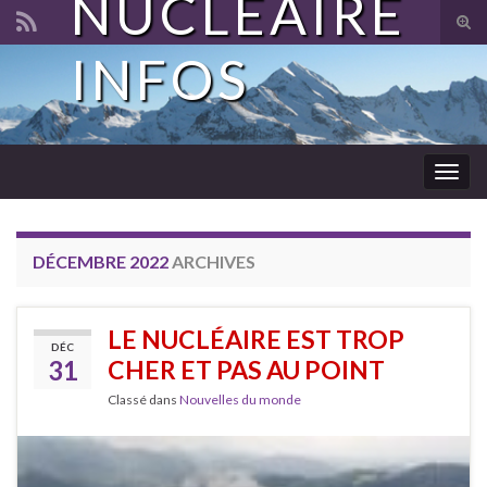
NUCLÉAIRE
Tog
sear
INFOS
Search for:
for
Togg
navig
DÉCEMBRE 2022
ARCHIVES
LE NUCLÉAIRE EST TROP
DÉC
31
CHER ET PAS AU POINT
Classé dans
Nouvelles du monde