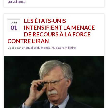
surveillance
LES ÉTATS-UNIS
JUIN
01
INTENSIFIENT LA MENACE
DE RECOURS À LA FORCE
CONTRE L’IRAN
Classé dans
Nouvelles du monde
,
Nucléaire militaire