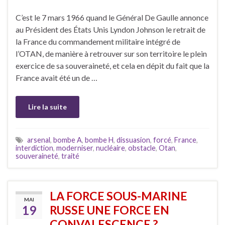
C’est le 7 mars 1966 quand le Général De Gaulle annonce
au Président des États Unis Lyndon Johnson le retrait de
la France du commandement militaire intégré de
l’OTAN, de manière à retrouver sur son territoire le plein
exercice de sa souveraineté, et cela en dépit du fait que la
France avait été un de …
Lire la suite
arsenal
,
bombe A
,
bombe H
,
dissuasion
,
forcé
,
France
,
interdiction
,
moderniser
,
nucléaire
,
obstacle
,
Otan
,
souveraineté
,
traité
LA FORCE SOUS-MARINE
MAI
19
RUSSE UNE FORCE EN
CONVALESCENCE ?