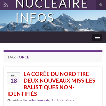
NUCLÉAIRE
Tog
sear
INFOS
Search for:
for
Togg
navig
TAG:
FORCÉ
LA CORÉE DU NORD TIRE
DÉC
18
DEUX NOUVEAUX MISSILES
BALISTIQUES NON-
IDENTIFIÉS
Classé dans
Nouvelles du monde
,
Nucléaire militaire