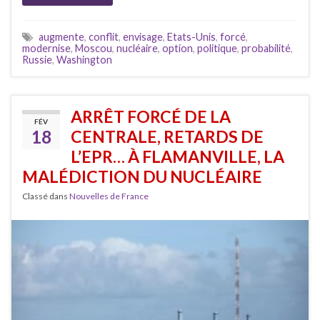
augmente
,
conflit
,
envisage
,
Etats-Unis
,
forcé
,
modernise
,
Moscou
,
nucléaire
,
option
,
politique
,
probabilité
,
Russie
,
Washington
ARRÊT FORCÉ DE LA
FÉV
18
CENTRALE, RETARDS DE
L’EPR… À FLAMANVILLE, LA
MALÉDICTION DU NUCLÉAIRE
Classé dans
Nouvelles de France