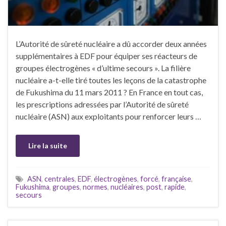
L’Autorité de sûreté nucléaire a dû accorder deux années
supplémentaires à EDF pour équiper ses réacteurs de
groupes électrogènes « d’ultime secours ». La filière
nucléaire a-t-elle tiré toutes les leçons de la catastrophe
de Fukushima du 11 mars 2011 ? En France en tout cas,
les prescriptions adressées par l’Autorité de sûreté
nucléaire (ASN) aux exploitants pour renforcer leurs …
Lire la suite
ASN
,
centrales
,
EDF
,
électrogènes
,
forcé
,
française
,
Fukushima
,
groupes
,
normes
,
nucléaires
,
post
,
rapide
,
secours