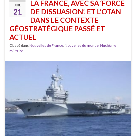
LA FRANCE, AVEC SA ‘FORCE
JUIL
21
DE DISSUASION’, ET L’OTAN
DANS LE CONTEXTE
GÉOSTRATÉGIQUE PASSÉ ET
ACTUEL
Classé dans
Nouvelles de France
,
Nouvelles du monde
,
Nucléaire
militaire