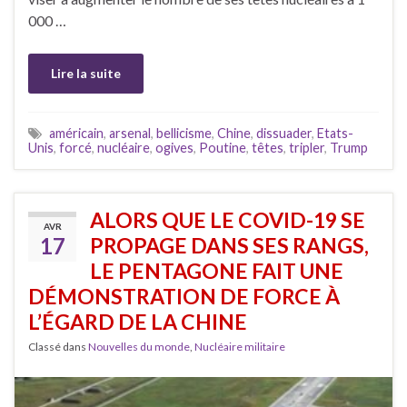
000 …
Lire la suite
américain
,
arsenal
,
bellicisme
,
Chine
,
dissuader
,
Etats-
Unis
,
forcé
,
nucléaire
,
ogives
,
Poutine
,
têtes
,
tripler
,
Trump
ALORS QUE LE COVID-19 SE
AVR
17
PROPAGE DANS SES RANGS,
LE PENTAGONE FAIT UNE
DÉMONSTRATION DE FORCE À
L’ÉGARD DE LA CHINE
Classé dans
Nouvelles du monde
,
Nucléaire militaire