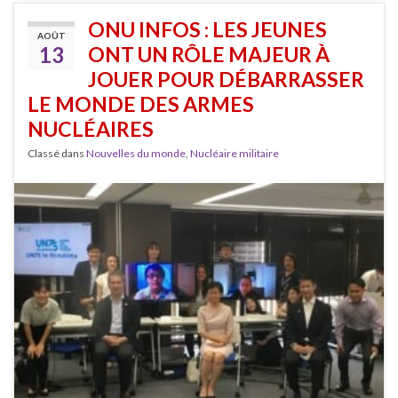
ONU INFOS : LES JEUNES
AOÛT
13
ONT UN RÔLE MAJEUR À
JOUER POUR DÉBARRASSER
LE MONDE DES ARMES
NUCLÉAIRES
Classé dans
Nouvelles du monde
,
Nucléaire militaire