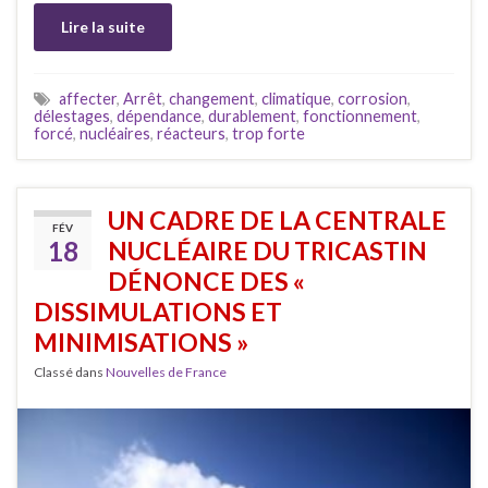
Lire la suite
affecter
,
Arrêt
,
changement
,
climatique
,
corrosion
,
délestages
,
dépendance
,
durablement
,
fonctionnement
,
forcé
,
nucléaires
,
réacteurs
,
trop forte
UN CADRE DE LA CENTRALE
FÉV
18
NUCLÉAIRE DU TRICASTIN
DÉNONCE DES «
DISSIMULATIONS ET
MINIMISATIONS »
Classé dans
Nouvelles de France