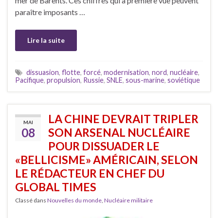
mer de Barents. Ces chiffres qui à première vue peuvent
paraître imposants …
Lire la suite
dissuasion
,
flotte
,
forcé
,
modernisation
,
nord
,
nucléaire
,
Pacifique
,
propulsion
,
Russie
,
SNLE
,
sous-marine
,
soviétique
LA CHINE DEVRAIT TRIPLER
MAI
08
SON ARSENAL NUCLÉAIRE
POUR DISSUADER LE
«BELLICISME» AMÉRICAIN, SELON
LE RÉDACTEUR EN CHEF DU
GLOBAL TIMES
Classé dans
Nouvelles du monde
,
Nucléaire militaire