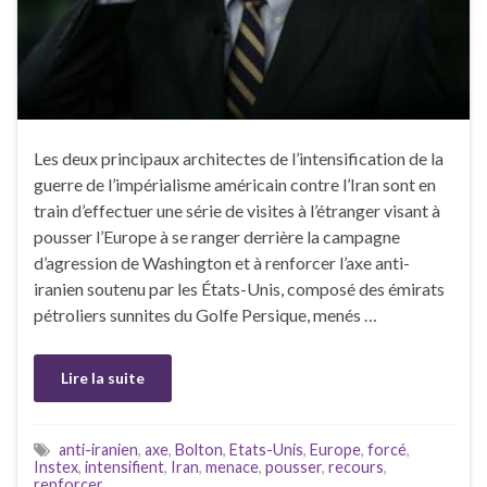
Les deux principaux architectes de l’intensification de la
guerre de l’impérialisme américain contre l’Iran sont en
train d’effectuer une série de visites à l’étranger visant à
pousser l’Europe à se ranger derrière la campagne
d’agression de Washington et à renforcer l’axe anti-
iranien soutenu par les États-Unis, composé des émirats
pétroliers sunnites du Golfe Persique, menés …
Lire la suite
anti-iranien
,
axe
,
Bolton
,
Etats-Unis
,
Europe
,
forcé
,
Instex
,
intensifient
,
Iran
,
menace
,
pousser
,
recours
,
renforcer