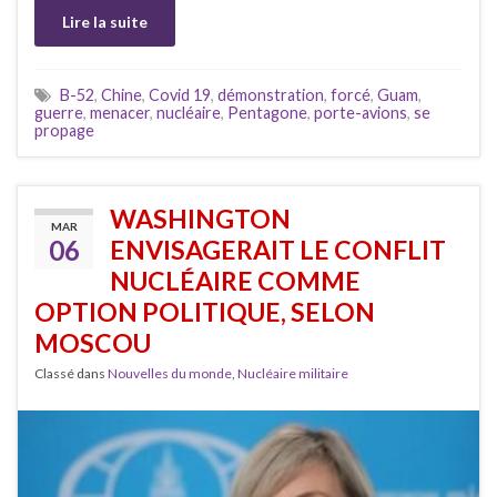
Lire la suite
B-52
,
Chine
,
Covid 19
,
démonstration
,
forcé
,
Guam
,
guerre
,
menacer
,
nucléaire
,
Pentagone
,
porte-avions
,
se
propage
WASHINGTON
MAR
06
ENVISAGERAIT LE CONFLIT
NUCLÉAIRE COMME
OPTION POLITIQUE, SELON
MOSCOU
Classé dans
Nouvelles du monde
,
Nucléaire militaire