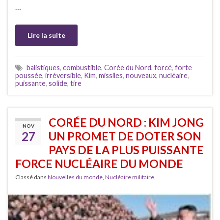
…
Lire la suite
balistiques
,
combustible
,
Corée du Nord
,
forcé
,
forte
poussée
,
irréversible
,
Kim
,
missiles
,
nouveaux
,
nucléaire
,
puissante
,
solide
,
tire
CORÉE DU NORD : KIM JONG
NOV
27
UN PROMET DE DOTER SON
PAYS DE LA PLUS PUISSANTE
FORCE NUCLÉAIRE DU MONDE
Classé dans
Nouvelles du monde
,
Nucléaire militaire