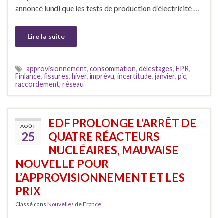
annoncé lundi que les tests de production d’électricité …
Lire la suite
approvisionnement
,
consommation
,
délestages
,
EPR
,
Finlande
,
fissures
,
hiver
,
imprévu
,
incertitude
,
janvier
,
pic
,
raccordement
,
réseau
EDF PROLONGE L’ARRÊT DE
AOÛT
25
QUATRE RÉACTEURS
NUCLÉAIRES, MAUVAISE
NOUVELLE POUR
L’APPROVISIONNEMENT ET LES
PRIX
Classé dans
Nouvelles de France