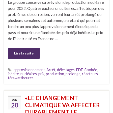
Le groupe conserve sa prévision de production nucléaire
pour 2022. Quatre réacteurs nucléaires, affectés par des
problèmes de corrosion, verront leur arrêt prolongé de
plusieurs semaines cet automne, un retard qui pourrait
tendre un peu plus l’approvisionnement électrique du
pays et nourrir une flambée des prix déjà inédite. Le prix
de l’électricité en France ne …
Lire la suite
approvisionnement
,
Arrêt
,
délestages
,
EDF
,
flambée
,
inédite
,
nucléaires
,
prix
,
production
,
prolonge
,
réacteurs
,
térawattheures
«LE CHANGEMENT
JUIL
20
CLIMATIQUE VA AFFECTER
DURABLEMENT LE