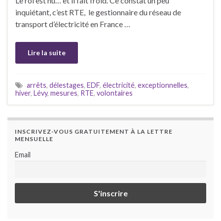
Le roi est nu… et il fait froid. Ce constat un peu
inquiétant, c’est RTE, le gestionnaire du réseau de
transport d’électricité en France …
Lire la suite
arrêts
,
délestages
,
EDF
,
électricité
,
exceptionnelles
,
hiver
,
Lévy
,
mesures
,
RTE
,
volontaires
INSCRIVEZ-VOUS GRATUITEMENT À LA LETTRE
MENSUELLE
Email