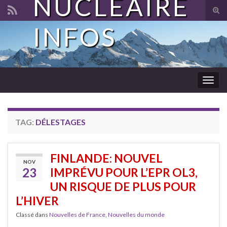
NUCLÉAIRE
Tog
sear
INFOS
Search for:
for
Togg
navig
TAG:
DÉLESTAGES
FINLANDE: NOUVEL
NOV
23
IMPRÉVU POUR L’EPR OL3,
UN RISQUE DE PLUS POUR
L’HIVER
Classé dans
Nouvelles de France
,
Nouvelles du monde