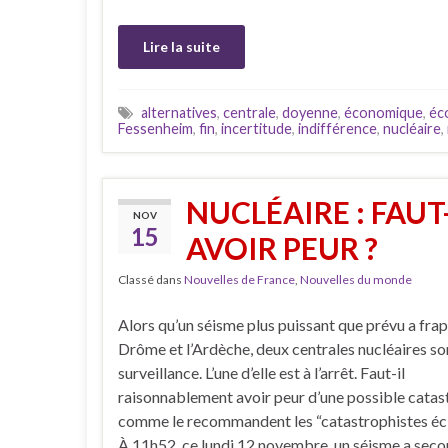
Lire la suite
alternatives
,
centrale
,
doyenne
,
économique
,
éc
Fessenheim
,
fin
,
incertitude
,
indifférence
,
nucléaire
,
NUCLÉAIRE : FAU
NOV
15
AVOIR PEUR ?
Classé dans
Nouvelles de France
,
Nouvelles du monde
Alors qu’un séisme plus puissant que prévu a frap
Drôme et l’Ardèche, deux centrales nucléaires so
surveillance. L’une d’elle est à l’arrêt. Faut-il
raisonnablement avoir peur d’une possible catas
comme le recommandent les “catastrophistes écl
À 11h52, ce lundi 12 novembre, un séisme a seco