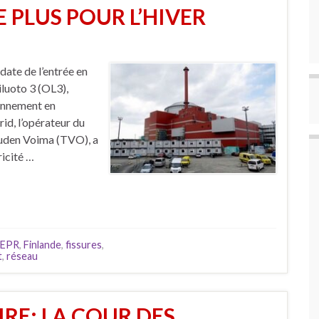
E PLUS POUR L’HIVER
ate de l’entrée en
iluoto 3 (OL3),
ionnement en
rid, l’opérateur du
suuden Voima (TVO), a
ricité …
EPR
,
Finlande
,
fissures
,
t
,
réseau
RE: LA COUR DES