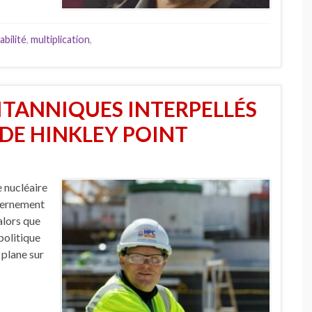
abilité
,
multiplication
,
RITANNIQUES INTERPELLÉS
 DE HINKLEY POINT
e nucléaire
vernement
alors que
politique
 plane sur