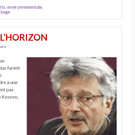
ets
,
environnementale
,
ckage
L’HORIZON
aire
aux
eux furent
e
ndre à une
ient pas
du Kosovo,