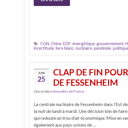
CGN
,
Chine
,
EDF
,
énergétique
,
gouvernement
,
H
incertitude
,
livre blanc
,
nucléaire
,
pandémie
,
politiqu
CLAP DE FIN POU
JUIN
25
DE FESSENHEIM
Classé dans
Nouvelles de France
La centrale nucléaire de Fessenheim dans l’Est de
la nuit de lundi à mardi. Une décision loin de fair
qui redoute un trou d’air économique. Mise en se
également aux pays voisins de …