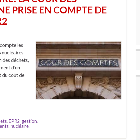
E PRISE EN COMPTE DE
R2
 compte les
s nucléaires
n des déchets,
ement d’un
t du coût de
ets
,
EPR2
,
gestion
,
ments
,
nucléaire
,