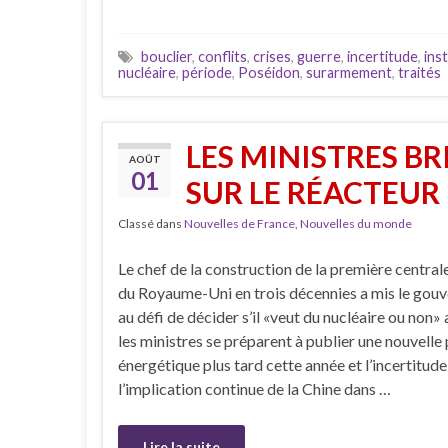
bouclier
,
conflits
,
crises
,
guerre
,
incertitude
,
inst
nucléaire
,
période
,
Poséidon
,
surarmement
,
traités
LES MINISTRES B
AOÛT
01
SUR LE RÉACTEUR
Classé dans
Nouvelles de France
,
Nouvelles du monde
Le chef de la construction de la première central
du Royaume-Uni en trois décennies a mis le gou
au défi de décider s’il «veut du nucléaire ou non» 
les ministres se préparent à publier une nouvelle 
énergétique plus tard cette année et l’incertitude
l’implication continue de la Chine dans …
Lire la suite