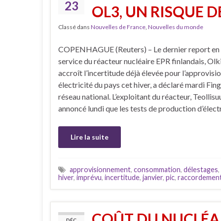
23
OL3, UN RISQUE D
Classé dans
Nouvelles de France
,
Nouvelles du monde
COPENHAGUE (Reuters) – Le dernier report en d
service du réacteur nucléaire EPR finlandais, Olk
accroît l’incertitude déjà élevée pour l’approvis
électricité du pays cet hiver, a déclaré mardi Fing
réseau national. L’exploitant du réacteur, Teolli
annoncé lundi que les tests de production d’élect
Lire la suite
approvisionnement
,
consommation
,
délestages
,
hiver
,
imprévu
,
incertitude
,
janvier
,
pic
,
raccordemen
COÛT DU NUCLÉAI
DÉC