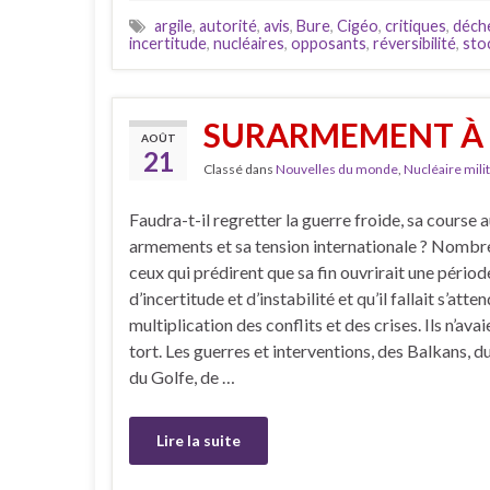
argile
,
autorité
,
avis
,
Bure
,
Cigéo
,
critiques
,
déch
incertitude
,
nucléaires
,
opposants
,
réversibilité
,
sto
SURARMEMENT À 
AOÛT
21
Classé dans
Nouvelles du monde
,
Nucléaire milit
Faudra-t-il regretter la guerre froide, sa course 
armements et sa tension internationale ? Nombr
ceux qui prédirent que sa fin ouvrirait une périod
d’incertitude et d’instabilité et qu’il fallait s’atte
multiplication des conflits et des crises. Ils n’ava
tort. Les guerres et interventions, des Balkans, 
du Golfe, de …
Lire la suite