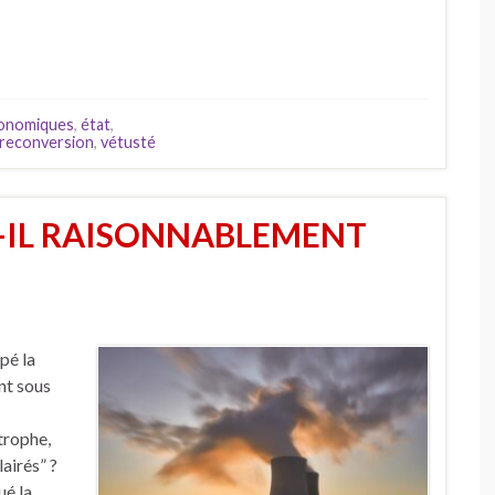
onomiques
,
état
,
reconversion
,
vétusté
T-IL RAISONNABLEMENT
pé la
nt sous
trophe,
airés” ?
ué la