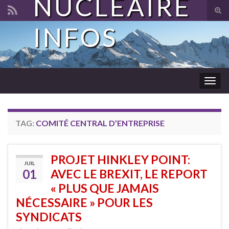
NUCLÉAIRE
Tog
sear
INFOS
Search for:
for
Togg
navig
TAG:
COMITÉ CENTRAL D’ENTREPRISE
PROJET HINKLEY POINT:
JUIL
01
AVEC LE BREXIT, LE REPORT
« PLUS QUE JAMAIS
NÉCESSAIRE » POUR LES
SYNDICATS