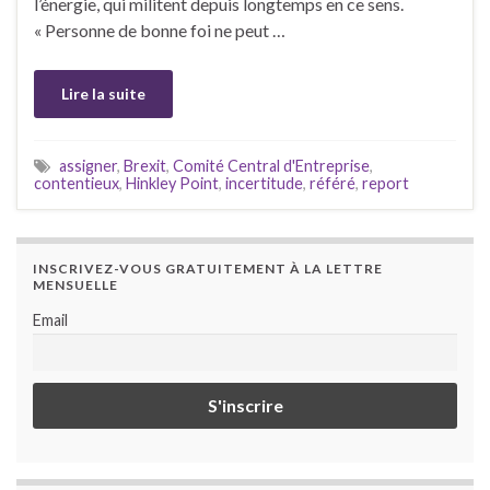
l’énergie, qui militent depuis longtemps en ce sens.
« Personne de bonne foi ne peut …
Lire la suite
assigner
,
Brexit
,
Comité Central d'Entreprise
,
contentieux
,
Hinkley Point
,
incertitude
,
référé
,
report
INSCRIVEZ-VOUS GRATUITEMENT À LA LETTRE
MENSUELLE
Email