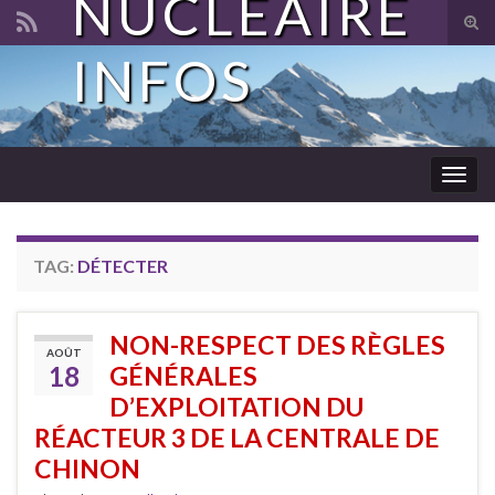
NUCLÉAIRE
Tog
sear
INFOS
Search for:
for
Togg
navig
TAG:
DÉTECTER
NON-RESPECT DES RÈGLES
AOÛT
18
GÉNÉRALES
D’EXPLOITATION DU
RÉACTEUR 3 DE LA CENTRALE DE
CHINON