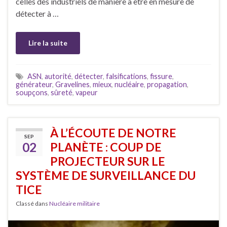
celles des industriels de manière à être en mesure de
détecter à …
Lire la suite
ASN
,
autorité
,
détecter
,
falsifications
,
fissure
,
générateur
,
Gravelines
,
mieux
,
nucléaire
,
propagation
,
soupçons
,
sûreté
,
vapeur
À L’ÉCOUTE DE NOTRE
SEP
02
PLANÈTE : COUP DE
PROJECTEUR SUR LE
SYSTÈME DE SURVEILLANCE DU
TICE
Classé dans
Nucléaire militaire