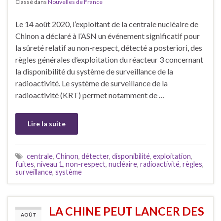
Classé dans
Nouvelles de France
Le 14 août 2020, l’exploitant de la centrale nucléaire de
Chinon a déclaré à l’ASN un événement significatif pour
la sûreté relatif au non-respect, détecté a posteriori, des
règles générales d’exploitation du réacteur 3 concernant
la disponibilité du système de surveillance de la
radioactivité. Le système de surveillance de la
radioactivité (KRT) permet notamment de …
Lire la suite
centrale
,
Chinon
,
détecter
,
disponibilité
,
exploitation
,
fuites
,
niveau 1
,
non-respect
,
nucléaire
,
radioactivité
,
règles
,
surveillance
,
système
LA CHINE PEUT LANCER DES
AOÛT