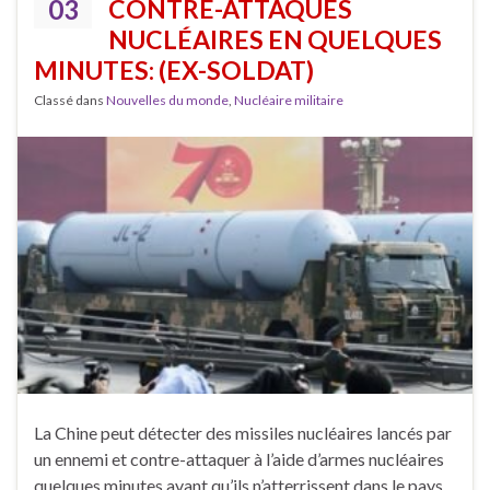
03
CONTRE-ATTAQUES
NUCLÉAIRES EN QUELQUES
MINUTES: (EX-SOLDAT)
Classé dans
Nouvelles du monde
,
Nucléaire militaire
La Chine peut détecter des missiles nucléaires lancés par
un ennemi et contre-attaquer à l’aide d’armes nucléaires
quelques minutes avant qu’ils n’atterrissent dans le pays,