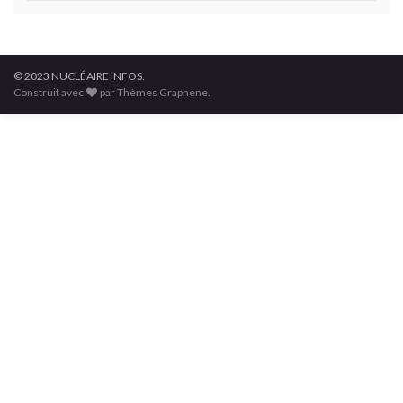
© 2023 NUCLÉAIRE INFOS.
Construit avec
par Thèmes Graphene.