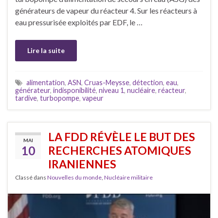
générateurs de vapeur du réacteur 4. Sur les réacteurs à
eau pressurisée exploités par EDF, le …
Lire la suite
alimentation
,
ASN
,
Cruas-Meysse
,
détection
,
eau
,
générateur
,
indisponibilité
,
niveau 1
,
nucléaire
,
réacteur
,
tardive
,
turbopompe
,
vapeur
LA FDD RÉVÈLE LE BUT DES
MAI
10
RECHERCHES ATOMIQUES
IRANIENNES
Classé dans
Nouvelles du monde
,
Nucléaire militaire