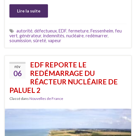
Lire la suite
autorité
,
défectueux
,
EDF
,
fermeture
,
Fessenheim
,
feu
vert
,
générateur
,
indemnités
,
nucléaire
,
redémarrer
,
soumission
,
sûreté
,
vapeur
EDF REPORTE LE
FÉV
06
REDÉMARRAGE DU
RÉACTEUR NUCLÉAIRE DE
PALUEL 2
Classé dans
Nouvelles de France