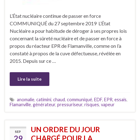
L’État nucléaire continue de passer en force
COMMUNIQUÉ du 27 septembre 2019 L’État
Nucléaire a pour habitude de déroger à ses propres lois
concernant la sûreté nucléaire et de passer en force à
propos du réacteur EPR de Flamanville, comme on l’a
constaté à propos de la cuve défectueuse, révélée en
2015. Depuis sur ce …
Lire la suite
anomalie
,
catimini
,
chaud
,
communiqué
,
EDF
,
EPR
,
essais
,
Flamanville
,
générateur
,
pressuriseur
,
risques
,
vapeur
UN ORDRE DU JOUR
SEP
29
CHARGÉ POUR LA