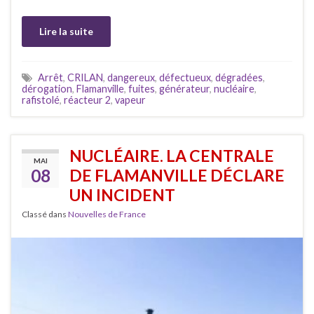
Lire la suite
Arrêt
,
CRILAN
,
dangereux
,
défectueux
,
dégradées
,
dérogation
,
Flamanville
,
fuites
,
générateur
,
nucléaire
,
rafistolé
,
réacteur 2
,
vapeur
NUCLÉAIRE. LA CENTRALE
MAI
08
DE FLAMANVILLE DÉCLARE
UN INCIDENT
Classé dans
Nouvelles de France