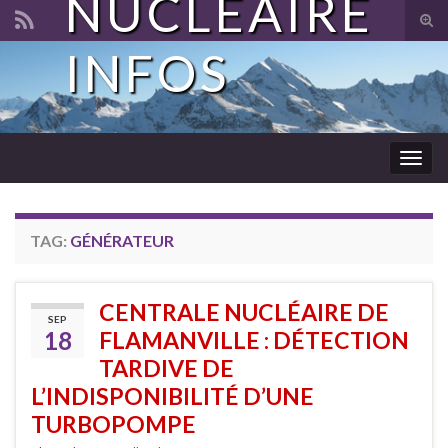
NUCLÉAIRE
Tog
sear
INFOS
Search for:
for
Togg
navig
TAG:
GÉNÉRATEUR
CENTRALE NUCLÉAIRE DE
SEP
18
FLAMANVILLE : DÉTECTION
TARDIVE DE
L’INDISPONIBILITÉ D’UNE
TURBOPOMPE