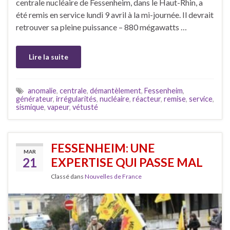
centrale nucléaire de Fessenheim, dans le Haut-Rhin, a
été remis en service lundi 9 avril à la mi-journée. Il devrait
retrouver sa pleine puissance – 880 mégawatts …
Lire la suite
anomalie
,
centrale
,
démantèlement
,
Fessenheim
,
générateur
,
irrégularités
,
nucléaire
,
réacteur
,
remise
,
service
,
sismique
,
vapeur
,
vétusté
FESSENHEIM: UNE
MAR
21
EXPERTISE QUI PASSE MAL
Classé dans
Nouvelles de France