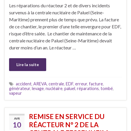
Les réparations du réacteur 2 et de divers incidents
survenus à la centrale nucléaire de Paluel (Seine-
Maritime) prennent plus de temps que prévu. La facture
de ce chantier, le premier d’une telle envergure pour EDF,
risque d’être salée. Le chantier de maintenance de la
centrale nucléaire de Paluel (Seine-Maritime) devait
durer moins d’un an. Le réacteur …
Lire la suite
accident
,
AREVA
,
centrale
,
EDF
,
erreur
,
facture
,
générateur
,
levage
,
nucléaire
,
paluel
,
réparations
,
tombé
,
vapeur
REMISE EN SERVICE DU
AVR
10
RÉACTEUR N° 2 DE LA