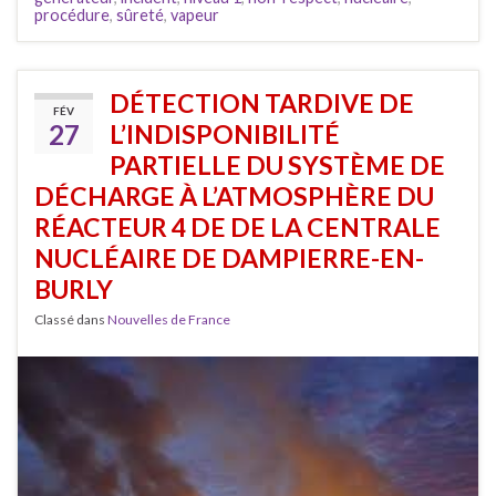
procédure
,
sûreté
,
vapeur
DÉTECTION TARDIVE DE
FÉV
27
L’INDISPONIBILITÉ
PARTIELLE DU SYSTÈME DE
DÉCHARGE À L’ATMOSPHÈRE DU
RÉACTEUR 4 DE DE LA CENTRALE
NUCLÉAIRE DE DAMPIERRE-EN-
BURLY
Classé dans
Nouvelles de France