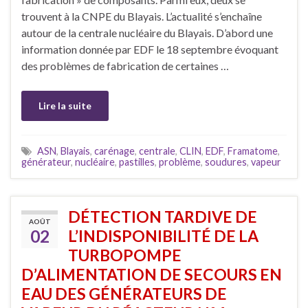
trouvent à la CNPE du Blayais. L’actualité s’enchaîne
autour de la centrale nucléaire du Blayais. D’abord une
information donnée par EDF le 18 septembre évoquant
des problèmes de fabrication de certaines …
Lire la suite
ASN
,
Blayais
,
carénage
,
centrale
,
CLIN
,
EDF
,
Framatome
,
générateur
,
nucléaire
,
pastilles
,
problème
,
soudures
,
vapeur
DÉTECTION TARDIVE DE
AOÛT
02
L’INDISPONIBILITÉ DE LA
TURBOPOMPE
D’ALIMENTATION DE SECOURS EN
EAU DES GÉNÉRATEURS DE