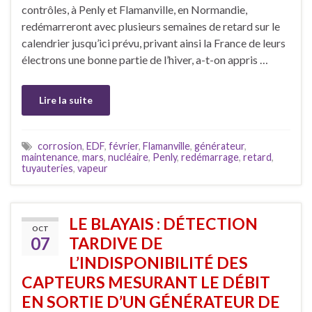
contrôles, à Penly et Flamanville, en Normandie,
redémarreront avec plusieurs semaines de retard sur le
calendrier jusqu’ici prévu, privant ainsi la France de leurs
électrons une bonne partie de l’hiver, a-t-on appris …
Lire la suite
corrosion
,
EDF
,
février
,
Flamanville
,
générateur
,
maintenance
,
mars
,
nucléaire
,
Penly
,
redémarrage
,
retard
,
tuyauteries
,
vapeur
LE BLAYAIS : DÉTECTION
OCT
07
TARDIVE DE
L’INDISPONIBILITÉ DES
CAPTEURS MESURANT LE DÉBIT
EN SORTIE D’UN GÉNÉRATEUR DE