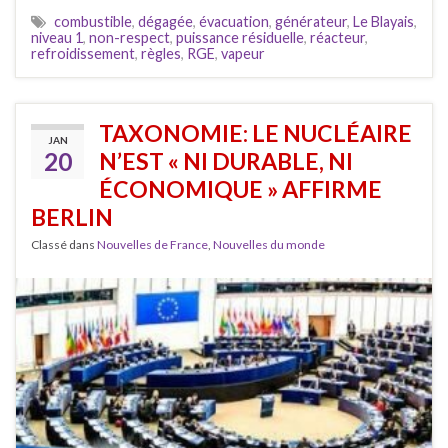
combustible
,
dégagée
,
évacuation
,
générateur
,
Le Blayais
,
niveau 1
,
non-respect
,
puissance résiduelle
,
réacteur
,
refroidissement
,
règles
,
RGE
,
vapeur
TAXONOMIE: LE NUCLÉAIRE
JAN
20
N’EST « NI DURABLE, NI
ÉCONOMIQUE » AFFIRME
BERLIN
Classé dans
Nouvelles de France
,
Nouvelles du monde