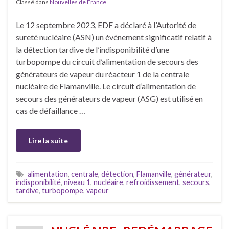
Classé dans
Nouvelles de France
Le 12 septembre 2023, EDF a déclaré à l’Autorité de
sureté nucléaire (ASN) un événement significatif relatif à
la détection tardive de l’indisponibilité d’une
turbopompe du circuit d’alimentation de secours des
générateurs de vapeur du réacteur 1 de la centrale
nucléaire de Flamanville. Le circuit d’alimentation de
secours des générateurs de vapeur (ASG) est utilisé en
cas de défaillance …
Lire la suite
alimentation
,
centrale
,
détection
,
Flamanville
,
générateur
,
indisponibilité
,
niveau 1
,
nucléaire
,
refroidissement
,
secours
,
tardive
,
turbopompe
,
vapeur