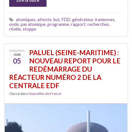
Lire la suite
atomiques
,
atteste
,
but
,
FDD
,
générateur
,
iraniennes
,
onde
,
pas atomique
,
programme
,
rapport
,
recherches
,
révèle
,
stoppe
PALUEL (SEINE-MARITIME) :
JUIN
05
NOUVEAU REPORT POUR LE
REDÉMARRAGE DU
RÉACTEUR NUMÉRO 2 DE LA
CENTRALE EDF
Classé dans
Nouvelles de France