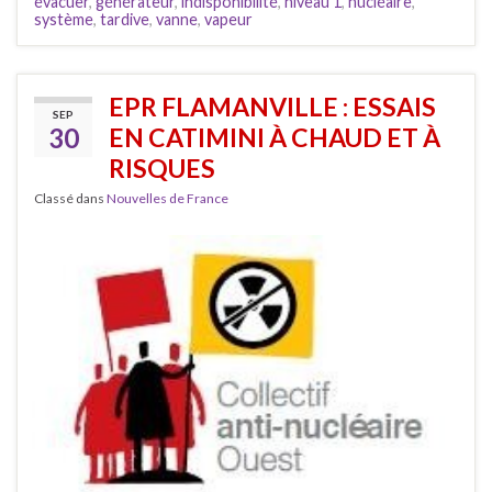
évacuer
,
générateur
,
indisponibilité
,
niveau 1
,
nucléaire
,
système
,
tardive
,
vanne
,
vapeur
EPR FLAMANVILLE : ESSAIS
SEP
30
EN CATIMINI À CHAUD ET À
RISQUES
Classé dans
Nouvelles de France