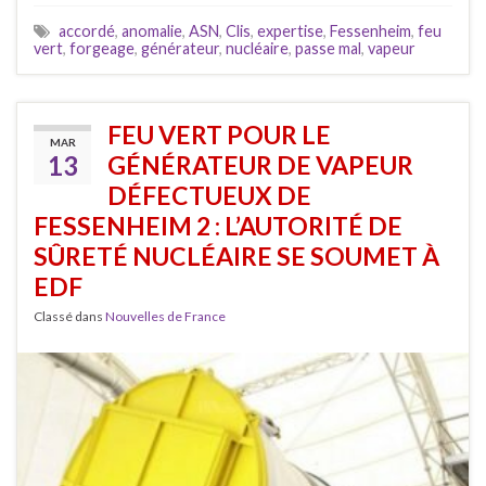
accordé
,
anomalie
,
ASN
,
Clis
,
expertise
,
Fessenheim
,
feu
vert
,
forgeage
,
générateur
,
nucléaire
,
passe mal
,
vapeur
FEU VERT POUR LE
MAR
13
GÉNÉRATEUR DE VAPEUR
DÉFECTUEUX DE
FESSENHEIM 2 : L’AUTORITÉ DE
SÛRETÉ NUCLÉAIRE SE SOUMET À
EDF
Classé dans
Nouvelles de France