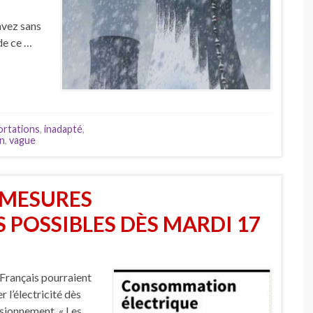
avez sans
 de ce …
ortations
,
inadapté
,
n
,
vague
S MESURES
 POSSIBLES DÈS MARDI 17
s Français pourraient
 l’électricité dès
isionnement. « Les