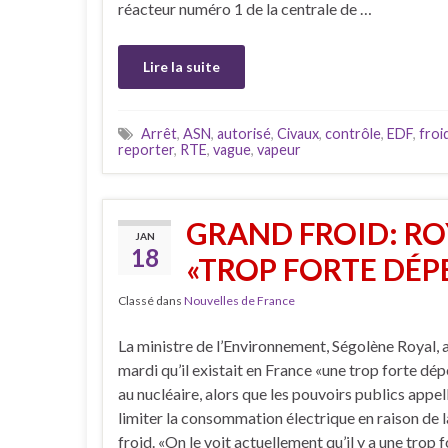
réacteur numéro 1 de la centrale de …
Lire la suite
Arrêt
,
ASN
,
autorisé
,
Civaux
,
contrôle
,
EDF
,
froi
reporter
,
RTE
,
vague
,
vapeur
GRAND FROID: R
JAN
18
«TROP FORTE DÉP
Classé dans
Nouvelles de France
La ministre de l’Environnement, Ségolène Royal, 
mardi qu’il existait en France «une trop forte d
au nucléaire, alors que les pouvoirs publics appel
limiter la consommation électrique en raison de 
froid. «On le voit actuellement qu’il y a une trop 