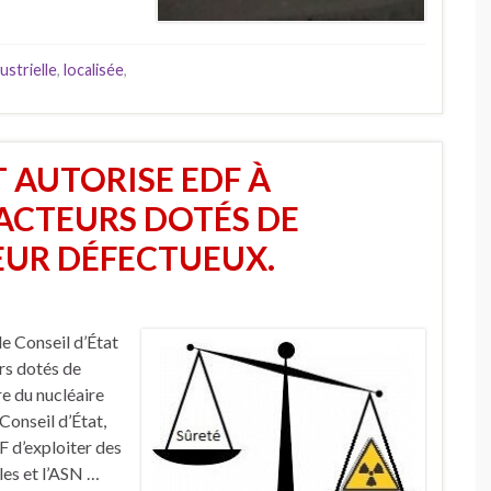
ustrielle
,
localisée
,
T AUTORISE EDF À
ÉACTEURS DOTÉS DE
EUR DÉFECTUEUX.
le Conseil d’État
rs dotés de
e du nucléaire
Conseil d’État,
 d’exploiter des
les et l’ASN …