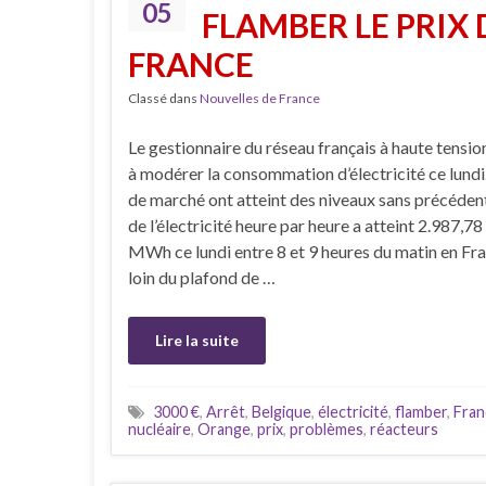
05
FLAMBER LE PRIX 
FRANCE
Classé dans
Nouvelles de France
Le gestionnaire du réseau français à haute tensio
à modérer la consommation d’électricité ce lundi.
de marché ont atteint des niveaux sans précédent
de l’électricité heure par heure a atteint 2.987,78
MWh ce lundi entre 8 et 9 heures du matin en Fra
loin du plafond de …
Lire la suite
3000 €
,
Arrêt
,
Belgique
,
électricité
,
flamber
,
Fran
nucléaire
,
Orange
,
prix
,
problèmes
,
réacteurs