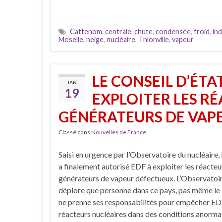
Cattenom
,
centrale
,
chute
,
condensée
,
froid
,
ind
Moselle
,
neige
,
nucléaire
,
Thionville
,
vapeur
LE CONSEIL D’ÉTA
JAN
19
EXPLOITER LES R
GÉNÉRATEURS DE VAP
Classé dans
Nouvelles de France
Saisi en urgence par l’Observatoire du nucléaire, 
a finalement autorisé EDF à exploiter les réacteu
générateurs de vapeur défectueux. L’Observatoir
déplore que personne dans ce pays, pas même le 
ne prenne ses responsabilités pour empêcher EDF
réacteurs nucléaires dans des conditions anorma