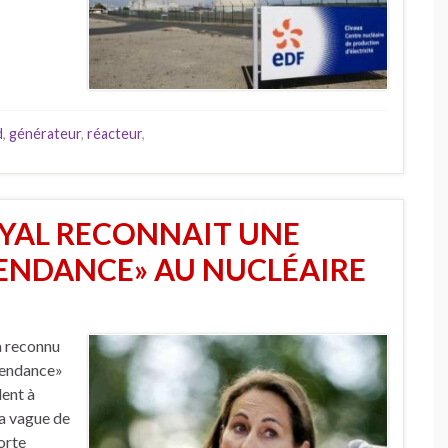
d
,
générateur
,
réacteur
,
OYAL RECONNAIT UNE
ENDANCE» AU NUCLÉAIRE
a reconnu
épendance»
lent à
la vague de
forte