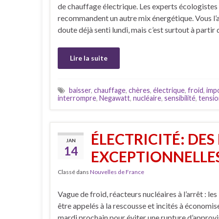
de chauffage électrique. Les experts écologistes
recommandent un autre mix énergétique. Vous l’
doute déjà senti lundi, mais c’est surtout à partir
Lire la suite
baisser
,
chauffage
,
chères
,
électrique
,
froid
,
imp
interrompre
,
Negawatt
,
nucléaire
,
sensibilité
,
tensio
ÉLECTRICITÉ: DE
JAN
14
EXCEPTIONNELLES
Classé dans
Nouvelles de France
Vague de froid, réacteurs nucléaires à l’arrêt : le
être appelés à la rescousse et incités à économiser
mardi prochain pour éviter une rupture d’approv