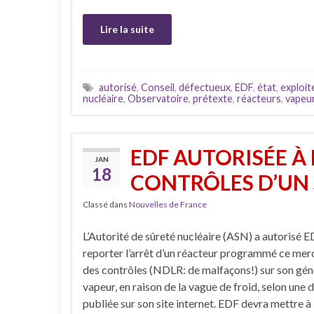
Lire la suite
autorisé
,
Conseil
,
défectueux
,
EDF
,
état
,
exploit
nucléaire
,
Observatoire
,
prétexte
,
réacteurs
,
vapeu
EDF AUTORISÉE À
JAN
18
CONTRÔLES D’UN
Classé dans
Nouvelles de France
L’Autorité de sûreté nucléaire (ASN) a autorisé E
reporter l’arrêt d’un réacteur programmé ce mer
des contrôles (NDLR: de malfaçons!) sur son gén
vapeur, en raison de la vague de froid, selon une 
publiée sur son site internet. EDF devra mettre à l