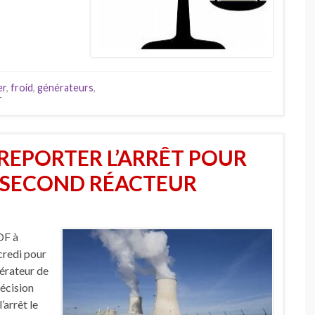
er
,
froid
,
générateurs
,
r
 REPORTER L’ARRÊT POUR
 SECOND RÉACTEUR
DF à
credi pour
érateur de
décision
’arrêt le