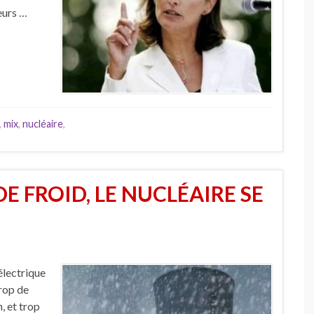
eurs …
,
mix
,
nucléaire
,
DE FROID, LE NUCLÉAIRE SE
 électrique
trop de
, et trop