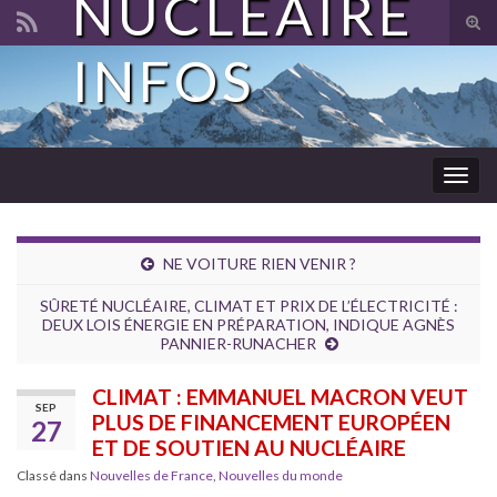
NUCLÉAIRE
Tog
sear
INFOS
Search for:
for
Togg
navig
NE VOITURE RIEN VENIR ?
SÛRETÉ NUCLÉAIRE, CLIMAT ET PRIX DE L’ÉLECTRICITÉ :
DEUX LOIS ÉNERGIE EN PRÉPARATION, INDIQUE AGNÈS
PANNIER-RUNACHER
CLIMAT : EMMANUEL MACRON VEUT
SEP
PLUS DE FINANCEMENT EUROPÉEN
27
ET DE SOUTIEN AU NUCLÉAIRE
Classé dans
Nouvelles de France
,
Nouvelles du monde