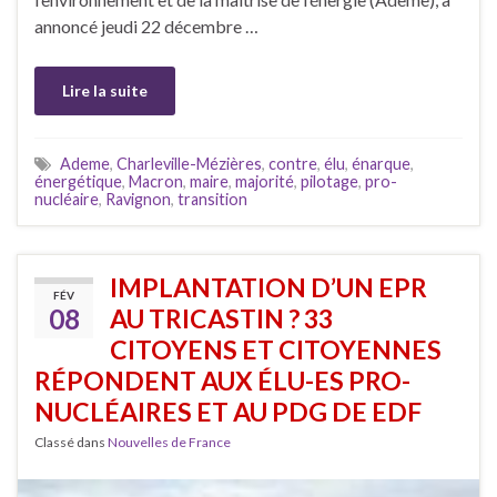
annoncé jeudi 22 décembre …
Lire la suite
Ademe
,
Charleville-Mézières
,
contre
,
élu
,
énarque
,
énergétique
,
Macron
,
maire
,
majorité
,
pilotage
,
pro-
nucléaire
,
Ravignon
,
transition
IMPLANTATION D’UN EPR
FÉV
08
AU TRICASTIN ? 33
CITOYENS ET CITOYENNES
RÉPONDENT AUX ÉLU-ES PRO-
NUCLÉAIRES ET AU PDG DE EDF
Classé dans
Nouvelles de France