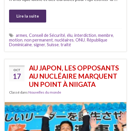
Lire la suite
armes
,
Conseil de Sécurité
,
élu
,
interdiction
,
membre
,
motion
,
non permanent
,
nucléaires
,
ONU
,
République
Dominicaine
,
signer
,
Suisse
,
traité
AU JAPON, LES OPPOSANTS
OCT
17
AU NUCLÉAIRE MARQUENT
UN POINT À NIIGATA
Classé dans
Nouvelles du monde