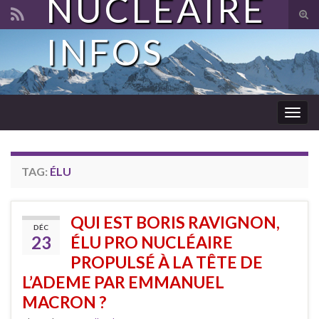
NUCLÉAIRE
Tog
sear
INFOS
Search for:
for
Togg
navig
TAG:
ÉLU
QUI EST BORIS RAVIGNON,
DÉC
23
ÉLU PRO NUCLÉAIRE
PROPULSÉ À LA TÊTE DE
L’ADEME PAR EMMANUEL
MACRON ?