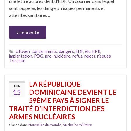
une lettre au président d’EDF. Un courrier dans lequel
sont rappelés les dangers, risques permanents et
atteintes sanitaires …
Lire la suite
citoyen
,
contaminants
,
dangers
,
EDF
,
élu
,
EPR
,
implantation
,
PDG
,
pro-nucléaire
,
refus
,
rejets
,
risques
,
Tricastin
LA RÉPUBLIQUE
JUIN
15
DOMINICAINE DEVIENT LE
59ÈME PAYS À SIGNER LE
TRAITÉ D’INTERDICTION DES
ARMES NUCLÉAIRES
Classé dans
Nouvelles du monde
,
Nucléaire militaire