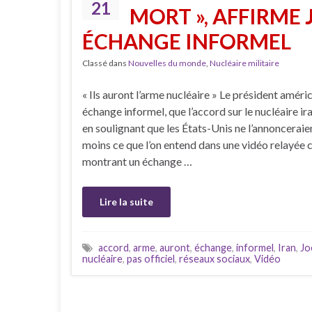
21
MORT », AFFIRME 
ÉCHANGE INFORMEL
Classé dans
Nouvelles du monde
,
Nucléaire militaire
« Ils auront l’arme nucléaire » Le président améri
échange informel, que l’accord sur le nucléaire ir
en soulignant que les États-Unis ne l’annonceraien
moins ce que l’on entend dans une vidéo relayée c
montrant un échange …
Lire la suite
accord
,
arme
,
auront
,
échange
,
informel
,
Iran
,
Jo
nucléaire
,
pas officiel
,
réseaux sociaux
,
Vidéo