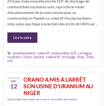
d’Orano d’une nouvelle piscine EDF de stockage de
combustibles nucléaires usés, reproche le mode
d’assainissement de la zone choisie pour sa
construction.re Planète Le collectif Piscine nucléaire
stop a plus que tiqué à la lecture des écrits de l’ASN sur …
Lire la suite
assainissement
,
collectif
,
combustible
,
EDF
,
La Hague
,
nucléaire
,
Orano
,
piscine
,
radioactif
,
stockage
,
Stop
,
Total
,
usé
ORANO A MIS À L’ARRÊT
SEP
12
SON USINE D’URANIUM AU
NIGER
Classé dans
Nouvelles de France
,
Nouvelles du monde