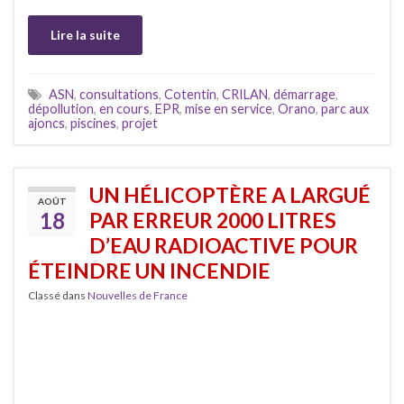
Lire la suite
ASN
,
consultations
,
Cotentin
,
CRILAN
,
démarrage
,
dépollution
,
en cours
,
EPR
,
mise en service
,
Orano
,
parc aux
ajoncs
,
piscines
,
projet
UN HÉLICOPTÈRE A LARGUÉ
AOÛT
18
PAR ERREUR 2000 LITRES
D’EAU RADIOACTIVE POUR
ÉTEINDRE UN INCENDIE
Classé dans
Nouvelles de France