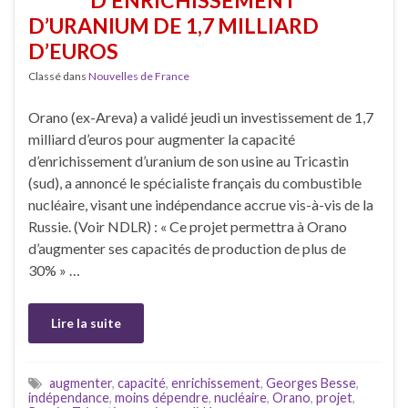
D’ENRICHISSEMENT
D’URANIUM DE 1,7 MILLIARD
D’EUROS
Classé dans
Nouvelles de France
Orano (ex-Areva) a validé jeudi un investissement de 1,7
milliard d’euros pour augmenter la capacité
d’enrichissement d’uranium de son usine au Tricastin
(sud), a annoncé le spécialiste français du combustible
nucléaire, visant une indépendance accrue vis-à-vis de la
Russie. (Voir NDLR) : « Ce projet permettra à Orano
d’augmenter ses capacités de production de plus de
30% » …
Lire la suite
augmenter
,
capacité
,
enrichissement
,
Georges Besse
,
indépendance
,
moins dépendre
,
nucléaire
,
Orano
,
projet
,