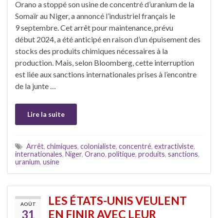
Orano a stoppé son usine de concentré d’uranium de la
Somaïr au Niger, a annoncé l’industriel français le
9 septembre. Cet arrêt pour maintenance, prévu
début 2024, a été anticipé en raison d’un épuisement des
stocks des produits chimiques nécessaires à la
production. Mais, selon Bloomberg, cette interruption
est liée aux sanctions internationales prises à l’encontre
de la junte …
Lire la suite
Arrêt
,
chimiques
,
colonialiste
,
concentré
,
extractiviste
,
internationales
,
Niger
,
Orano
,
politique
,
produits
,
sanctions
,
uranium
,
usine
LES ÉTATS-UNIS VEULENT
AOÛT
31
EN FINIR AVEC LEUR