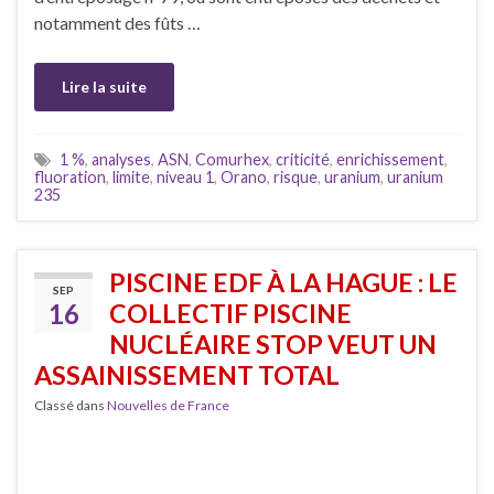
notamment des fûts …
Lire la suite
1 %
,
analyses
,
ASN
,
Comurhex
,
criticité
,
enrichissement
,
fluoration
,
limite
,
niveau 1
,
Orano
,
risque
,
uranium
,
uranium
235
PISCINE EDF À LA HAGUE : LE
SEP
16
COLLECTIF PISCINE
NUCLÉAIRE STOP VEUT UN
ASSAINISSEMENT TOTAL
Classé dans
Nouvelles de France