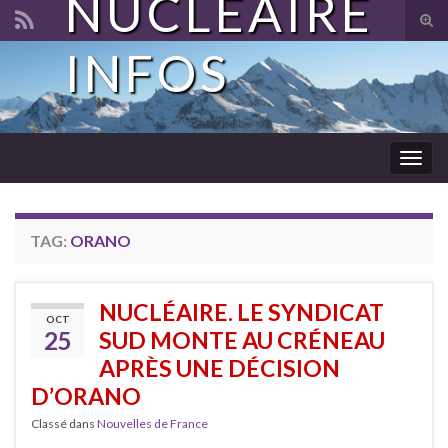
NUCLÉAIRE
Tog
sear
INFOS
Search for:
for
Togg
navig
TAG:
ORANO
NUCLÉAIRE. LE SYNDICAT
OCT
25
SUD MONTE AU CRÉNEAU
APRÈS UNE DÉCISION
D’ORANO
Classé dans
Nouvelles de France