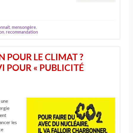
nnait
,
mensongère
,
son
,
recommandation
N POUR LE CLIMAT ?
 POUR « PUBLICITÉ
e une
ergie
ent
ancer les
ce