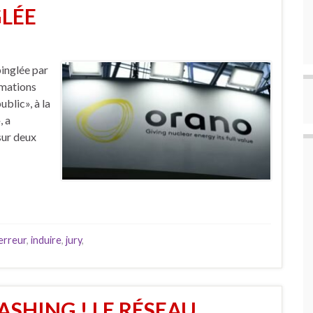
LÉE
pinglée par
rmations
ublic», à la
, a
sur deux
erreur
,
induire
,
jury
,
SHING ! LE RÉSEAU