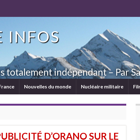
 INFOS
ns totalement indépendant – Par Sa
France
Nouvelles du monde
Nucléaire militaire
Fi
PUBLICITÉ D’ORANO SUR LE