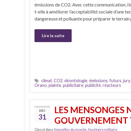
émissions de CO2. Avec cette communication, l’e
t-elle à améliorer l’acceptabilité sociale d’une t
dangereuse et polluante pour préparer le terrain
Lire la suite
climat
,
CO2
,
déontologie
,
émissions
,
futurs
,
jury
Orano
,
plainte
,
publicitaire
,
publicité
,
réacteurs
LES MENSONGES 
DÉC
31
GOUVERNEMENT 
Classé dans
Nouvelles du monde
,
Nucléaire militaire