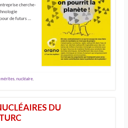
ntreprise cherche-
echnologie
 pour de futurs …
,
mérites
,
nucléaire
,
NUCLÉAIRES DU
TURC