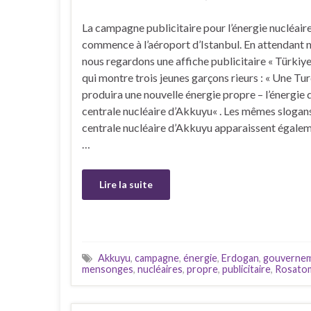
La campagne publicitaire pour l’énergie nucléair
commence à l’aéroport d’Istanbul. En attendant n
nous regardons une affiche publicitaire « Türkiye
qui montre trois jeunes garçons rieurs : « Une Tur
produira une nouvelle énergie propre – l’énergie d
centrale nucléaire d’Akkuyu« . Les mêmes slogans
centrale nucléaire d’Akkuyu apparaissent égalem
…
Lire la suite
Akkuyu
,
campagne
,
énergie
,
Erdogan
,
gouverne
mensonges
,
nucléaires
,
propre
,
publicitaire
,
Rosato