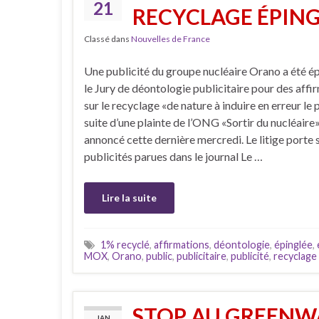
21
RECYCLAGE ÉPING
Classé dans
Nouvelles de France
Une publicité du groupe nucléaire Orano a été é
le Jury de déontologie publicitaire pour des affi
sur le recyclage «de nature à induire en erreur le p
suite d’une plainte de l’ONG «Sortir du nucléaire»
annoncé cette dernière mercredi. Le litige porte 
publicités parues dans le journal Le …
Lire la suite
1% recyclé
,
affirmations
,
déontologie
,
épinglée
,
MOX
,
Orano
,
public
,
publicitaire
,
publicité
,
recyclage
STOP AU GREENWA
JAN