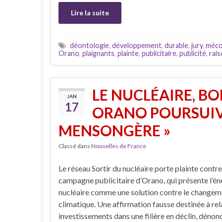
Lire la suite
déontologie
,
développement
,
durable
,
jury
,
méco
Orano
,
plaignants
,
plainte
,
publicitaire
,
publicité
,
rai
LE NUCLÉAIRE, BO
JAN
17
ORANO POURSUIVI
MENSONGÈRE »
Classé dans
Nouvelles de France
Le réseau Sortir du nucléaire porte plainte contr
campagne publicitaire d’Orano, qui présente l’én
nucléaire comme une solution contre le changem
climatique. Une affirmation fausse destinée à rel
investissements dans une filière en déclin, dénon