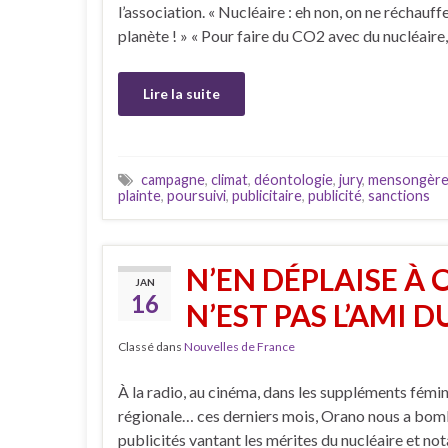
l’association. « Nucléaire : eh non, on ne réchauffe
planète ! » « Pour faire du CO2 avec du nucléaire,
Lire la suite
campagne
,
climat
,
déontologie
,
jury
,
mensongèr
plainte
,
poursuivi
,
publicitaire
,
publicité
,
sanctions
N’EN DÉPLAISE À 
JAN
16
N’EST PAS L’AMI D
Classé dans
Nouvelles de France
À la radio, au cinéma, dans les suppléments fémin
régionale… ces derniers mois, Orano nous a bo
publicités vantant les mérites du nucléaire et n