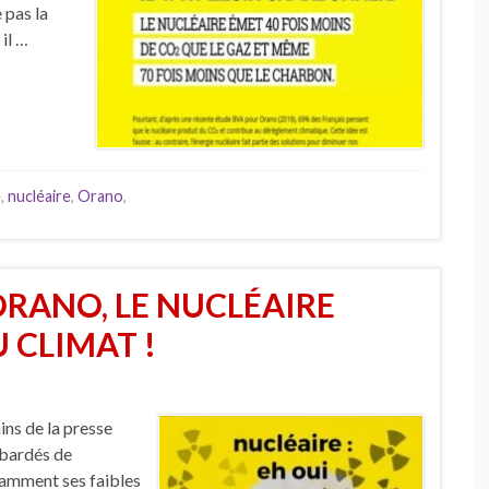
 pas la
 il …
e
,
nucléaire
,
Orano
,
ORANO, LE NUCLÉAIRE
U CLIMAT !
ins de la presse
mbardés de
otamment ses faibles