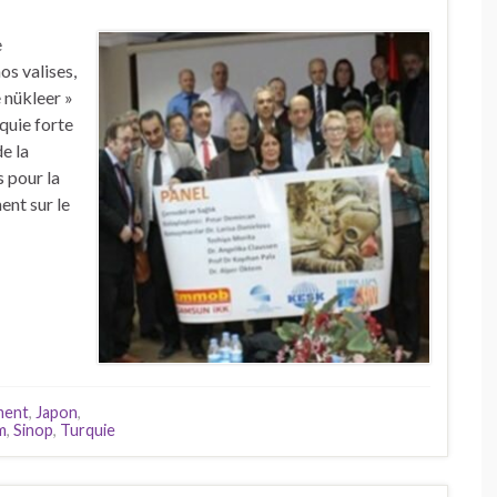
e
os valises,
 nükleer »
quie forte
e la
 pour la
ent sur le
ment
,
Japon
,
m
,
Sinop
,
Turquie