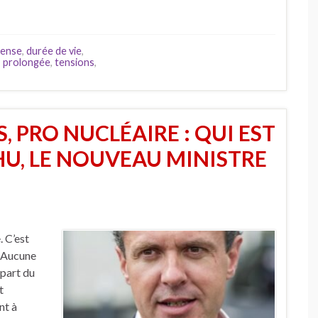
fense
,
durée de vie
,
,
prolongée
,
tensions
,
 PRO NUCLÉAIRE : QUI EST
U, LE NOUVEAU MINISTRE
 C’est
. Aucune
 part du
t
nt à