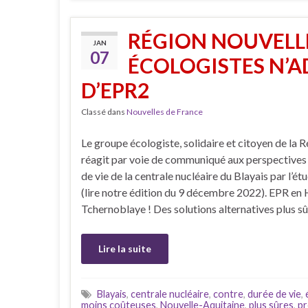
RÉGION NOUVELLE
JAN
07
ÉCOLOGISTES N’A
D’EPR2
Classé dans
Nouvelles de France
Le groupe écologiste, solidaire et citoyen de la
réagit par voie de communiqué aux perspectives
de vie de la centrale nucléaire du Blayais par l’é
(lire notre édition du 9 décembre 2022). EPR en 
Tchernoblaye ! Des solutions alternatives plus s
Lire la suite
Blayais
,
centrale nucléaire
,
contre
,
durée de vie
,
moins coûteuses
,
Nouvelle-Aquitaine
,
plus sûres
,
pr