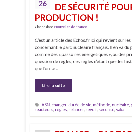
26
DE SÉCURITÉ POU
PRODUCTION !
Classé dans
Nouvelles de France
C’est un article des Échos.fr ici qui revient sur l
concernant le parc nucléaire français. Il en va du
comme des « passoires énergétiques », ou des prix
question de règles, ces règles n’étant que des his
que l’on se …
Lire la suite
ASN
,
changer
,
durée de vie
,
méthode
,
nucléaire
,
réacteurs
,
règles
,
relancer
,
revoir
,
sécurité
,
yaka