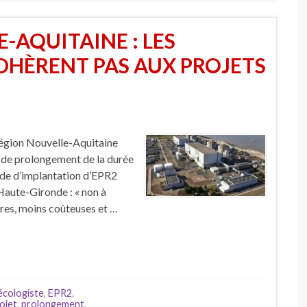
-AQUITAINE : LES
DHÈRENT PAS AUX PROJETS
 Région Nouvelle-Aquitaine
 de prolongement de la durée
tude d’implantation d’EPR2
Haute-Gironde : « non à
ûres, moins coûteuses et …
écologiste
,
EPR2
,
ojet
,
prolongement
,