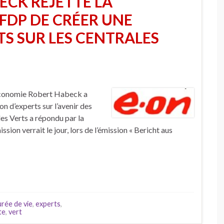
ECK REJETTE LA
FDP DE CRÉER UNE
S SUR LES CENTRALES
Économie Robert Habeck a
 d’experts sur l’avenir des
des Verts a répondu par la
ssion verrait le jour, lors de l’émission « Bericht aus
rée de vie
,
experts
,
te
,
vert