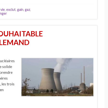
 vie
,
exclut
,
gain
,
gaz
,
onger
SOUHAITABLE
LLEMAND
nucléaires
e solide
 prendre
hères
 les trois
 en