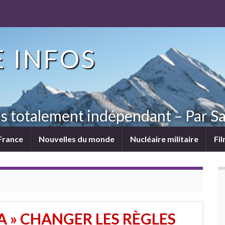
 INFOS
ns totalement indépendant – Par Sa
France
Nouvelles du monde
Nucléaire militaire
Fi
A » CHANGER LES RÈGLES