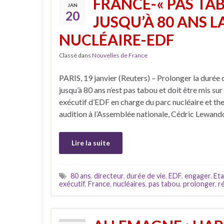
FRANCE-« PAS TA
JAN
20
JUSQU’À 80 ANS L
NUCLÉAIRE-EDF
Classé dans
Nouvelles de France
PARIS, 19 janvier (Reuters) – Prolonger la durée d
jusqu’à 80 ans n’est pas tabou et doit être mis sur 
exécutif d’EDF en charge du parc nucléaire et th
audition à l’Assemblée nationale, Cédric Lewando
Lire la suite
80 ans
,
directeur
,
durée de vie
,
EDF
,
engager
,
Eta
exécutif
,
France
,
nucléaires
,
pas tabou
,
prolonger
,
r