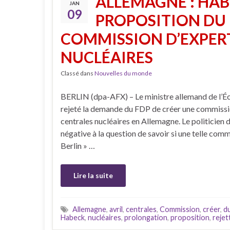
ALLEMAGNE : HAB
JAN
09
PROPOSITION DU 
COMMISSION D’EXPERT
NUCLÉAIRES
Classé dans
Nouvelles du monde
BERLIN (dpa-AFX) – Le ministre allemand de l’
rejeté la demande du FDP de créer une commission
centrales nucléaires en Allemagne. Le politicien 
négative à la question de savoir si une telle commi
Berlin » …
Lire la suite
Allemagne
,
avril
,
centrales
,
Commission
,
créer
,
du
Habeck
,
nucléaires
,
prolongation
,
proposition
,
rejet