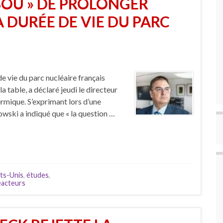
BOU » DE PROLONGER
A DURÉE DE VIE DU PARC
e vie du parc nucléaire français
la table, a déclaré jeudi le directeur
ermique. S’exprimant lors d’une
wski a indiqué que « la question …
ts-Unis
,
études
,
éacteurs