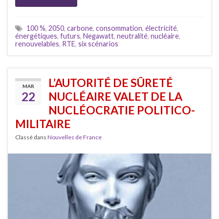
100 %
,
2050
,
carbone
,
consommation
,
électricité
,
énergétiques
,
futurs
,
Negawatt
,
neutralité
,
nucléaire
,
renouvelables
,
RTE
,
six scénarios
L’AUTORITÉ DE SÛRETÉ
MAR
22
NUCLÉAIRE VALET DE LA
NUCLÉOCRATIE POLITICO-
MILITAIRE
Classé dans
Nouvelles de France