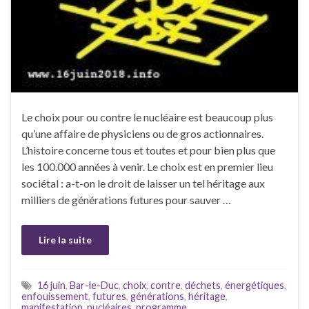
Le choix pour ou contre le nucléaire est beaucoup plus
qu’une affaire de physiciens ou de gros actionnaires.
L’histoire concerne tous et toutes et pour bien plus que
les 100.000 années à venir. Le choix est en premier lieu
sociétal : a-t-on le droit de laisser un tel héritage aux
milliers de générations futures pour sauver …
Lire la suite
16 juin
,
Bar-le-Duc
,
choix
,
contre
,
déchets
,
énergétiques
,
enfouissement
,
futures
,
générations
,
héritage
,
manifestation
,
nucléaires
,
programme