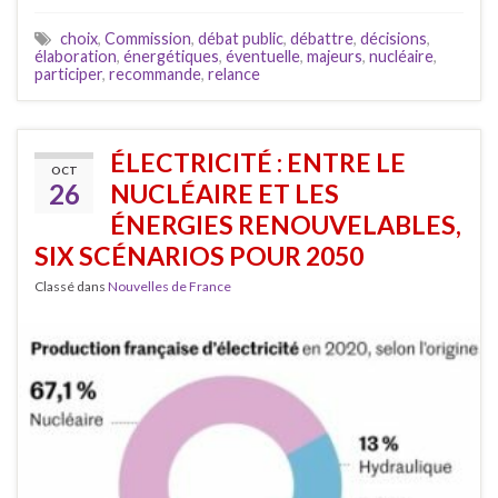
choix
,
Commission
,
débat public
,
débattre
,
décisions
,
élaboration
,
énergétiques
,
éventuelle
,
majeurs
,
nucléaire
,
participer
,
recommande
,
relance
ÉLECTRICITÉ : ENTRE LE
OCT
26
NUCLÉAIRE ET LES
ÉNERGIES RENOUVELABLES,
SIX SCÉNARIOS POUR 2050
Classé dans
Nouvelles de France