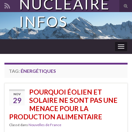
NUCLÉAIRE
Tog
sear
INFOS
Search for:
for
Togg
navig
TAG:
ÉNERGÉTIQUES
POURQUOI ÉOLIEN ET
NOV
29
SOLAIRE NE SONT PAS UNE
MENACE POUR LA
PRODUCTION ALIMENTAIRE
Classé dans
Nouvelles de France