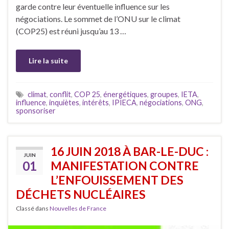
garde contre leur éventuelle influence sur les
négociations. Le sommet de l’ONU sur le climat
(COP25) est réuni jusqu’au 13 …
Lire la suite
climat
,
conflit
,
COP 25
,
énergétiques
,
groupes
,
IETA
,
influence
,
inquiètes
,
intérêts
,
IPIECA
,
négociations
,
ONG
,
sponsoriser
16 JUIN 2018 À BAR-LE-DUC :
JUIN
01
MANIFESTATION CONTRE
L’ENFOUISSEMENT DES
DÉCHETS NUCLÉAIRES
Classé dans
Nouvelles de France