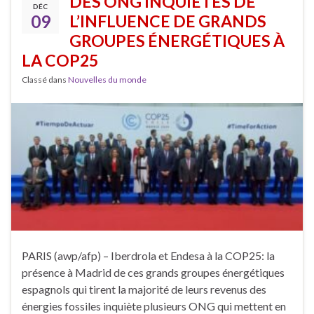
DES ONG INQUIÈTES DE
DÉC
09
L’INFLUENCE DE GRANDS
GROUPES ÉNERGÉTIQUES À
LA COP25
Classé dans
Nouvelles du monde
PARIS (awp/afp) – Iberdrola et Endesa à la COP25: la
présence à Madrid de ces grands groupes énergétiques
espagnols qui tirent la majorité de leurs revenus des
énergies fossiles inquiète plusieurs ONG qui mettent en