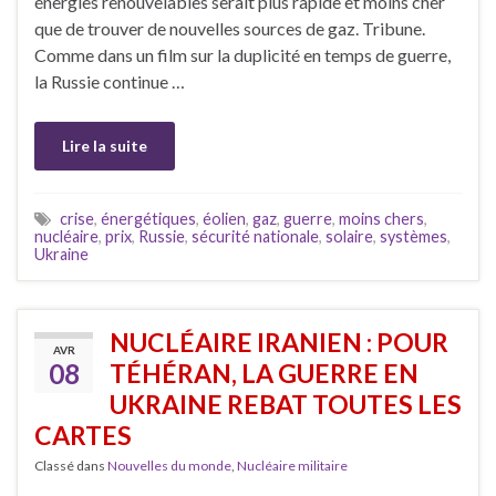
énergies renouvelables serait plus rapide et moins cher
que de trouver de nouvelles sources de gaz. Tribune.
Comme dans un film sur la duplicité en temps de guerre,
la Russie continue …
Lire la suite
crise
,
énergétiques
,
éolien
,
gaz
,
guerre
,
moins chers
,
nucléaire
,
prix
,
Russie
,
sécurité nationale
,
solaire
,
systèmes
,
Ukraine
NUCLÉAIRE IRANIEN : POUR
AVR
08
TÉHÉRAN, LA GUERRE EN
UKRAINE REBAT TOUTES LES
CARTES
Classé dans
Nouvelles du monde
,
Nucléaire militaire