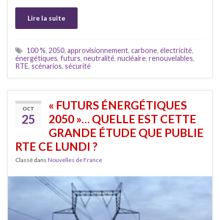
Lire la suite
100 %
,
2050
,
approvisionnement
,
carbone
,
électricité
,
énergétiques
,
futurs
,
neutralité
,
nucléaire
,
renouvelables
,
RTE
,
scénarios
,
sécurité
« FUTURS ÉNERGÉTIQUES
OCT
25
2050 »… QUELLE EST CETTE
GRANDE ÉTUDE QUE PUBLIE
RTE CE LUNDI ?
Classé dans
Nouvelles de France