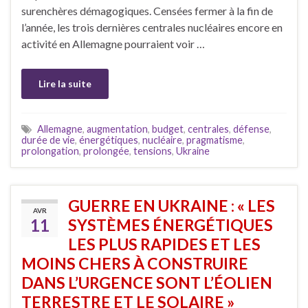
surenchères démagogiques. Censées fermer à la fin de
l’année, les trois dernières centrales nucléaires encore en
activité en Allemagne pourraient voir …
Lire la suite
Allemagne
,
augmentation
,
budget
,
centrales
,
défense
,
durée de vie
,
énergétiques
,
nucléaire
,
pragmatisme
,
prolongation
,
prolongée
,
tensions
,
Ukraine
GUERRE EN UKRAINE : « LES
AVR
11
SYSTÈMES ÉNERGÉTIQUES
LES PLUS RAPIDES ET LES
MOINS CHERS À CONSTRUIRE
DANS L’URGENCE SONT L’ÉOLIEN
TERRESTRE ET LE SOLAIRE »