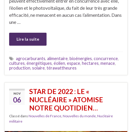
peuvent effectivement entrer en concurrence avec elle,
l’éolien et le photovoltaïque, du fait de leur très grande
efficacité, ne menacent en aucun cas l’alimentation. Dans
une …
Lire la suite
agrocarburants
,
alimentaire
,
bioénergies
,
concurrence
,
cultures
,
énergétiques
,
éolien
,
espace
,
hectares
,
menace
,
production
,
solaire
,
térawattheures
STAR DE 2022 : LE «
NOV
06
NUCLÉAIRE » ATOMISE
NOTRE QUOTIDIEN…
Classé dans
Nouvelles de France
,
Nouvelles du monde
,
Nucléaire
militaire