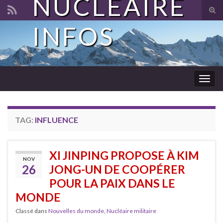
NUCLÉAIRE
Tog
sear
INFOS
Search for:
for
Togg
navig
TAG:
INFLUENCE
XI JINPING PROPOSE À KIM
NOV
26
JONG-UN DE COOPÉRER
POUR LA PAIX DANS LE
MONDE
Classé dans
Nouvelles du monde
,
Nucléaire militaire