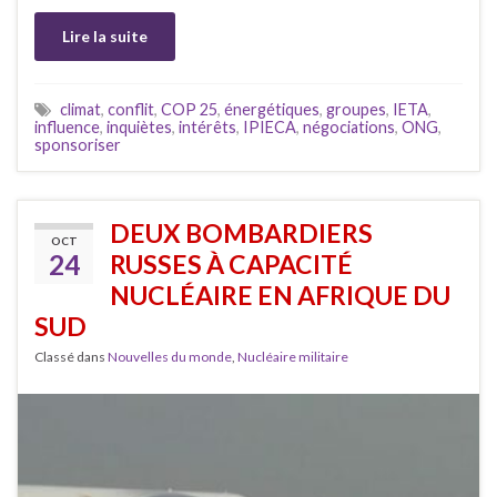
Lire la suite
climat
,
conflit
,
COP 25
,
énergétiques
,
groupes
,
IETA
,
influence
,
inquiètes
,
intérêts
,
IPIECA
,
négociations
,
ONG
,
sponsoriser
DEUX BOMBARDIERS
OCT
24
RUSSES À CAPACITÉ
NUCLÉAIRE EN AFRIQUE DU
SUD
Classé dans
Nouvelles du monde
,
Nucléaire militaire