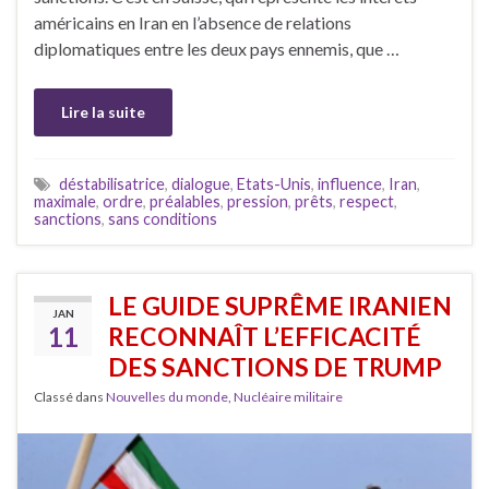
américains en Iran en l’absence de relations
diplomatiques entre les deux pays ennemis, que …
Lire la suite
déstabilisatrice
,
dialogue
,
Etats-Unis
,
influence
,
Iran
,
maximale
,
ordre
,
préalables
,
pression
,
prêts
,
respect
,
sanctions
,
sans conditions
LE GUIDE SUPRÊME IRANIEN
JAN
11
RECONNAÎT L’EFFICACITÉ
DES SANCTIONS DE TRUMP
Classé dans
Nouvelles du monde
,
Nucléaire militaire