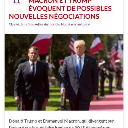
11
MACRON ET TRUMP
ÉVOQUENT DE POSSIBLES
NOUVELLES NÉGOCIATIONS
Classé dans
Nouvelles du monde
,
Nucléaire militaire
Donald Trump et Emmanuel Macron, qui divergent sur
l’accord sur le nucléaire iranien de 2015 dénoncé par