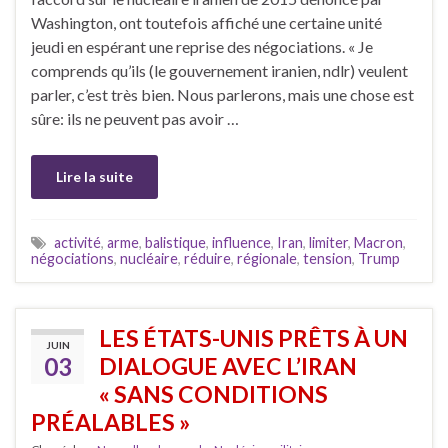
Washington, ont toutefois affiché une certaine unité
jeudi en espérant une reprise des négociations. « Je
comprends qu’ils (le gouvernement iranien, ndlr) veulent
parler, c’est très bien. Nous parlerons, mais une chose est
sûre: ils ne peuvent pas avoir …
Lire la suite
activité
,
arme
,
balistique
,
influence
,
Iran
,
limiter
,
Macron
,
négociations
,
nucléaire
,
réduire
,
régionale
,
tension
,
Trump
LES ÉTATS-UNIS PRÊTS À UN
JUIN
03
DIALOGUE AVEC L’IRAN
« SANS CONDITIONS
PRÉALABLES »