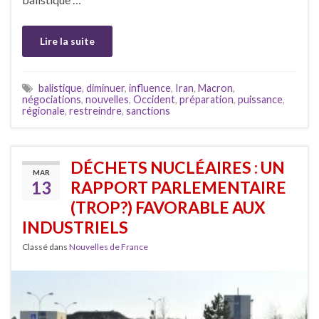
Lire la suite
balistique
,
diminuer
,
influence
,
Iran
,
Macron
,
négociations
,
nouvelles
,
Occident
,
préparation
,
puissance
,
régionale
,
restreindre
,
sanctions
DÉCHETS NUCLÉAIRES : UN
MAR
13
RAPPORT PARLEMENTAIRE
(TROP?) FAVORABLE AUX
INDUSTRIELS
Classé dans
Nouvelles de France