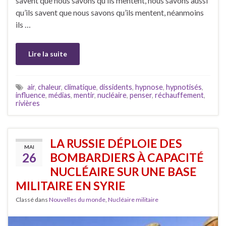
savent que nous savons qu’ils mentent, nous savons aussi
qu’ils savent que nous savons qu’ils mentent, néanmoins
ils …
Lire la suite
air
,
chaleur
,
climatique
,
dissidents
,
hypnose
,
hypnotisés
,
influence
,
médias
,
mentir
,
nucléaire
,
penser
,
réchauffement
,
rivières
LA RUSSIE DÉPLOIE DES
MAI
26
BOMBARDIERS À CAPACITÉ
NUCLÉAIRE SUR UNE BASE
MILITAIRE EN SYRIE
Classé dans
Nouvelles du monde
,
Nucléaire militaire