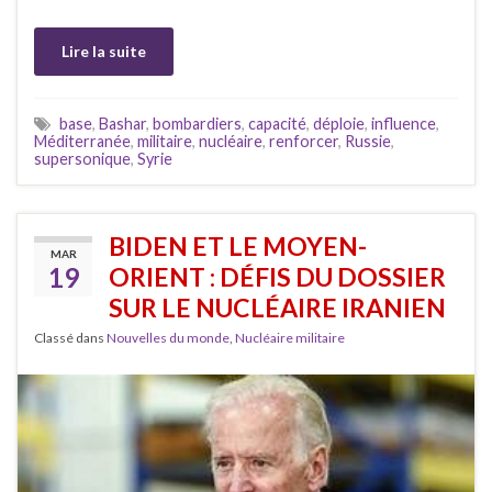
Lire la suite
base
,
Bashar
,
bombardiers
,
capacité
,
déploie
,
influence
,
Méditerranée
,
militaire
,
nucléaire
,
renforcer
,
Russie
,
supersonique
,
Syrie
BIDEN ET LE MOYEN-
MAR
19
ORIENT : DÉFIS DU DOSSIER
SUR LE NUCLÉAIRE IRANIEN
Classé dans
Nouvelles du monde
,
Nucléaire militaire