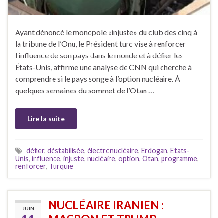
Ayant dénoncé le monopole «injuste» du club des cinq à
la tribune de l’Onu, le Président turc vise à renforcer
l’influence de son pays dans le monde et à défier les
États-Unis, affirme une analyse de CNN qui cherche à
comprendre si le pays songe à l’option nucléaire. À
quelques semaines du sommet de l’Otan …
Lire la suite
défier
,
déstabilisée
,
électronucléaire
,
Erdogan
,
Etats-
Unis
,
influence
,
injuste
,
nucléaire
,
option
,
Otan
,
programme
,
renforcer
,
Turquie
NUCLÉAIRE IRANIEN :
JUIN