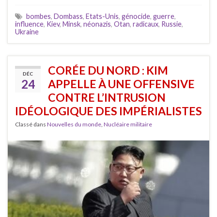
bombes
,
Dombass
,
Etats-Unis
,
génocide
,
guerre
,
influence
,
Kiev
,
Minsk
,
néonazis
,
Otan
,
radicaux
,
Russie
,
Ukraine
CORÉE DU NORD : KIM
DÉC
24
APPELLE À UNE OFFENSIVE
CONTRE L’INTRUSION
IDÉOLOGIQUE DES IMPÉRIALISTES
Classé dans
Nouvelles du monde
,
Nucléaire militaire