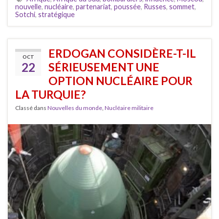
nouvelle
,
nucléaire
,
partenariat
,
poussée
,
Russes
,
sommet
,
Sotchi
,
stratégique
ERDOGAN CONSIDÈRE-T-IL
OCT
22
SÉRIEUSEMENT UNE
OPTION NUCLÉAIRE POUR
LA TURQUIE?
Classé dans
Nouvelles du monde
,
Nucléaire militaire