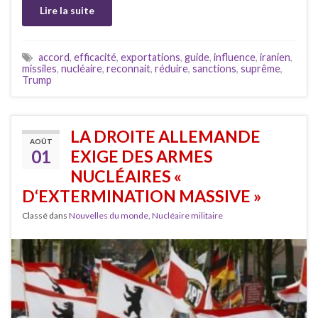
Lire la suite
accord
,
efficacité
,
exportations
,
guide
,
influence
,
iranien
,
missiles
,
nucléaire
,
reconnait
,
réduire
,
sanctions
,
suprême
,
Trump
LA DROITE ALLEMANDE
AOÛT
01
EXIGE DES ARMES
NUCLÉAIRES «
D‘EXTERMINATION MASSIVE »
Classé dans
Nouvelles du monde
,
Nucléaire militaire