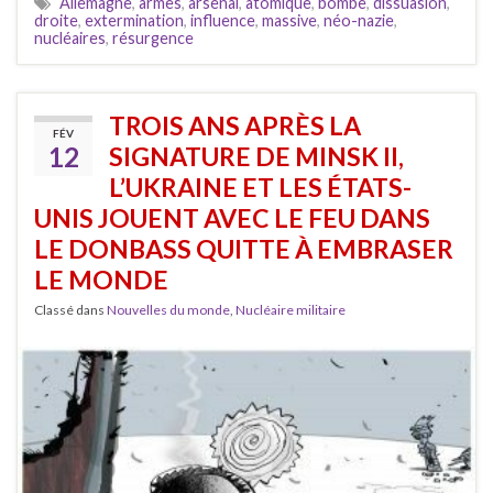
Allemagne
,
armes
,
arsenal
,
atomique
,
bombe
,
dissuasion
,
droite
,
extermination
,
influence
,
massive
,
néo-nazie
,
nucléaires
,
résurgence
TROIS ANS APRÈS LA
FÉV
12
SIGNATURE DE MINSK II,
L’UKRAINE ET LES ÉTATS-
UNIS JOUENT AVEC LE FEU DANS
LE DONBASS QUITTE À EMBRASER
LE MONDE
Classé dans
Nouvelles du monde
,
Nucléaire militaire