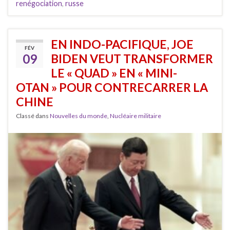
renégociation
,
russe
EN INDO-PACIFIQUE, JOE
FÉV
09
BIDEN VEUT TRANSFORMER
LE « QUAD » EN « MINI-
OTAN » POUR CONTRECARRER LA
CHINE
Classé dans
Nouvelles du monde
,
Nucléaire militaire