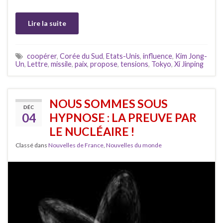
Lire la suite
coopérer
,
Corée du Sud
,
Etats-Unis
,
influence
,
Kim Jong-
Un
,
Lettre
,
missile
,
paix
,
propose
,
tensions
,
Tokyo
,
Xi Jinping
NOUS SOMMES SOUS
DÉC
04
HYPNOSE : LA PREUVE PAR
LE NUCLÉAIRE !
Classé dans
Nouvelles de France
,
Nouvelles du monde