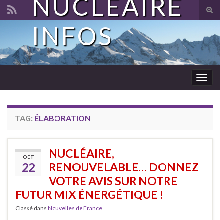
NUCLÉAIRE
Tog
sear
INFOS
Search for:
for
Togg
navig
TAG:
ÉLABORATION
NUCLÉAIRE,
OCT
22
RENOUVELABLE… DONNEZ
VOTRE AVIS SUR NOTRE
FUTUR MIX ÉNERGÉTIQUE !
Classé dans
Nouvelles de France