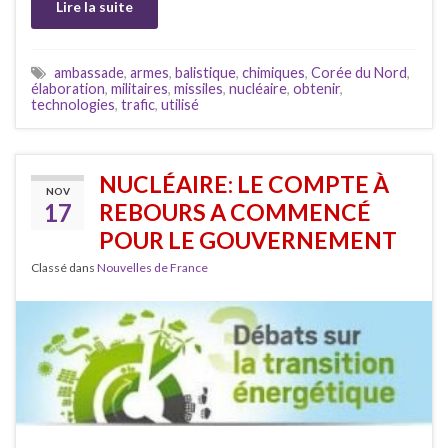
Lire la suite
ambassade
,
armes
,
balistique
,
chimiques
,
Corée du Nord
,
élaboration
,
militaires
,
missiles
,
nucléaire
,
obtenir
,
technologies
,
trafic
,
utilisé
NUCLÉAIRE: LE COMPTE À
NOV
17
REBOURS A COMMENCÉ
POUR LE GOUVERNEMENT
Classé dans
Nouvelles de France