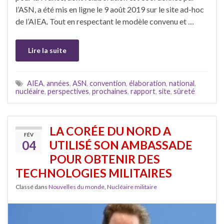
l’ASN, a été mis en ligne le 9 août 2019 sur le site ad-hoc
de l’AIEA. Tout en respectant le modèle convenu et …
Lire la suite
AIEA
,
années
,
ASN
,
convention
,
élaboration
,
national
,
nucléaire
,
perspectives
,
prochaines
,
rapport
,
site
,
sûreté
LA CORÉE DU NORD A
FÉV
04
UTILISÉ SON AMBASSADE
POUR OBTENIR DES
TECHNOLOGIES MILITAIRES
Classé dans
Nouvelles du monde
,
Nucléaire militaire