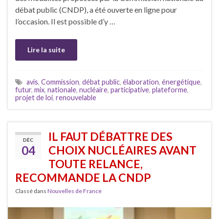
débat public (CNDP), a été ouverte en ligne pour
l’occasion. Il est possible d’y …
Lire la suite
avis
,
Commission
,
débat public
,
élaboration
,
énergétique
,
futur
,
mix
,
nationale
,
nucléaire
,
participative
,
plateforme
,
projet de loi
,
renouvelable
IL FAUT DÉBATTRE DES
DÉC
04
CHOIX NUCLÉAIRES AVANT
TOUTE RELANCE,
RECOMMANDE LA CNDP
Classé dans
Nouvelles de France