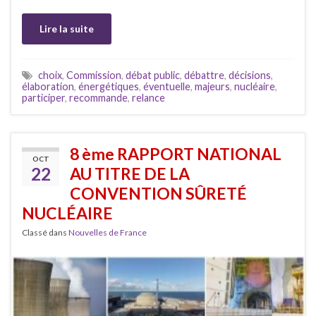
Lire la suite
choix
,
Commission
,
débat public
,
débattre
,
décisions
,
élaboration
,
énergétiques
,
éventuelle
,
majeurs
,
nucléaire
,
participer
,
recommande
,
relance
8 ème RAPPORT NATIONAL
OCT
22
AU TITRE DE LA
CONVENTION SÛRETÉ
NUCLÉAIRE
Classé dans
Nouvelles de France