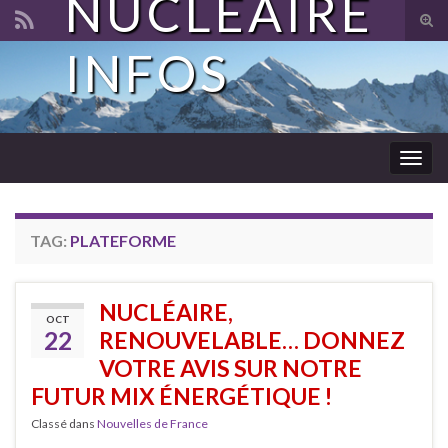
NUCLÉAIRE
Tog
sear
INFOS
Search for:
for
Togg
navig
TAG:
PLATEFORME
NUCLÉAIRE,
OCT
22
RENOUVELABLE… DONNEZ
VOTRE AVIS SUR NOTRE
FUTUR MIX ÉNERGÉTIQUE !
Classé dans
Nouvelles de France