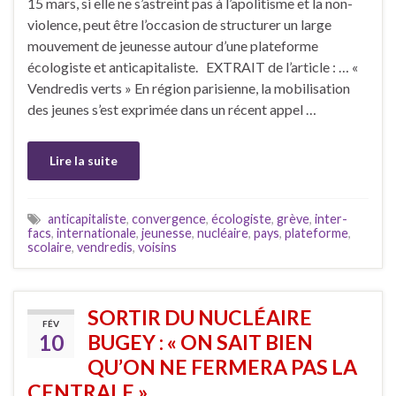
15 mars, si elle ne s’astreint pas à l’apolitisme et la non-
violence, peut être l’occasion de structurer un large
mouvement de jeunesse autour d’une plateforme
écologiste et anticapitaliste. EXTRAIT de l’article : … «
Vendredis verts » En région parisienne, la mobilisation
des jeunes s’est exprimée dans un récent appel …
Lire la suite
anticapitaliste
,
convergence
,
écologiste
,
grève
,
inter-
facs
,
internationale
,
jeunesse
,
nucléaire
,
pays
,
plateforme
,
scolaire
,
vendredis
,
voisins
SORTIR DU NUCLÉAIRE
FÉV
10
BUGEY : « ON SAIT BIEN
QU’ON NE FERMERA PAS LA
CENTRALE »