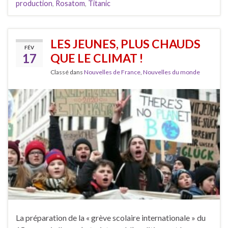
production
,
Rosatom
,
Titanic
LES JEUNES, PLUS CHAUDS
FÉV
17
QUE LE CLIMAT !
Classé dans
Nouvelles de France
,
Nouvelles du monde
La préparation de la « grève scolaire internationale » du