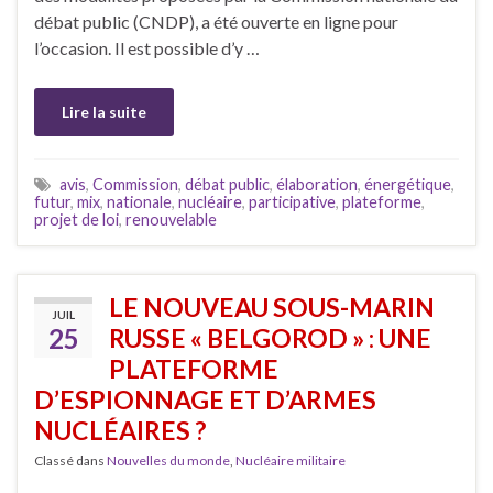
débat public (CNDP), a été ouverte en ligne pour
l’occasion. Il est possible d’y …
Lire la suite
avis
,
Commission
,
débat public
,
élaboration
,
énergétique
,
futur
,
mix
,
nationale
,
nucléaire
,
participative
,
plateforme
,
projet de loi
,
renouvelable
LE NOUVEAU SOUS-MARIN
JUIL
25
RUSSE « BELGOROD » : UNE
PLATEFORME
D’ESPIONNAGE ET D’ARMES
NUCLÉAIRES ?
Classé dans
Nouvelles du monde
,
Nucléaire militaire