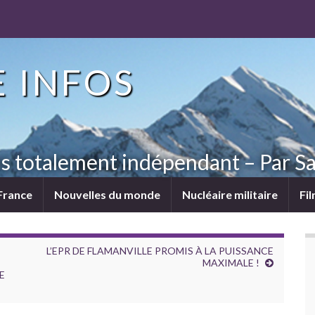
 INFOS
ns totalement indépendant – Par Sa
France
Nouvelles du monde
Nucléaire militaire
Fi
L’EPR DE FLAMANVILLE PROMIS À LA PUISSANCE
MAXIMALE !
E