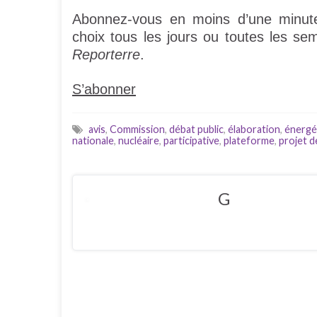
Abonnez-vous en moins d’une minute 
choix tous les jours ou toutes les sem
Reporterre
.
S’abonner
avis
,
Commission
,
débat public
,
élaboration
,
énergé
nationale
,
nucléaire
,
participative
,
plateforme
,
projet de
G