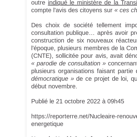
outre
indiqué le ministère de la Trans
compte l’avis des citoyens sur
« ces ch
Des choix de société tellement imp
consultation publique… après avoir pré
construction de six nouveaux réacteur
l’époque, plusieurs membres de la Com
(CNTE), sollicitée pour avis, avait dé
« parodie de consultation »
concernant 
plusieurs organisations faisant part
démocratique »
de ce projet de loi, q
début novembre.
Publié le 21 octobre 2022 à 09h45
https://reporterre.net/Nucleaire-renouv
energetique