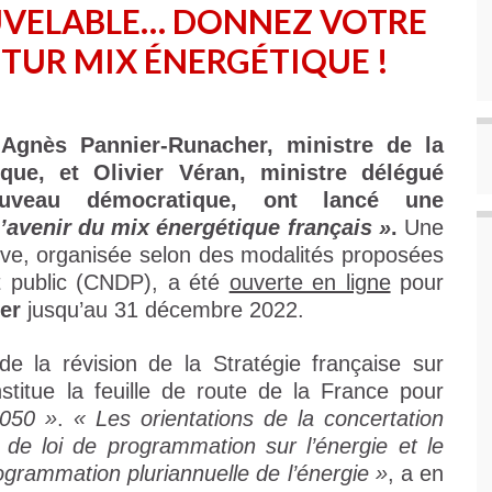
UVELABLE… DONNEZ VOTRE
UTUR MIX ÉNERGÉTIQUE !
 Agnès Pannier-Runacher, ministre de la
ique, et Olivier Véran, ministre délégué
uveau démocratique, ont lancé une
l’avenir du mix énergétique français »
.
Une
tive, organisée selon des modalités proposées
t public (CNDP), a été
ouverte en ligne
pour
per
jusqu’au 31 décembre 2022.
 de la révision de la Stratégie française sur
nstitue la feuille de route de la France pour
2050 »
.
« Les orientations de la concertation
t de loi de programmation sur l’énergie et le
rogrammation pluriannuelle de l’énergie »
, a en