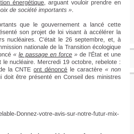
ition énergétique
, arguant vouloir prendre en
oix de société importants »
.
ortants que le gouvernement a lancé cette
senté son projet de loi visant à accélérer la
s nucléaires. C’était le 26 septembre, et, à
mission nationale de la Transition écologique
noncé
«
le passage en force
»
de l’État et une
le nucléaire. Mercredi 19 octobre, rebelote :
ie de la CNTE
ont dénoncé
le caractère
« non
ui doit être présenté en Conseil des ministres
elable-Donnez-votre-avis-sur-notre-futur-mix-