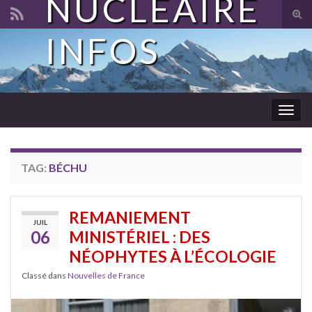
NUCLÉAIRE
Tog
sear
INFOS
Search for:
for
Togg
navig
TAG:
BÉCHU
REMANIEMENT
JUIL
06
MINISTÉRIEL : DES
NÉOPHYTES À L’ÉCOLOGIE
Classé dans
Nouvelles de France