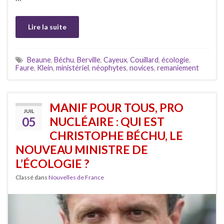
Lire la suite
Beaune
,
Béchu
,
Berville
,
Cayeux
,
Couillard
,
écologie
,
Faure
,
Klein
,
ministériel
,
néophytes
,
novices
,
remaniement
MANIF POUR TOUS, PRO
JUIL
05
NUCLÉAIRE : QUI EST
CHRISTOPHE BÉCHU, LE
NOUVEAU MINISTRE DE
L’ÉCOLOGIE ?
Classé dans
Nouvelles de France