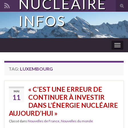
NUCLÉAIRE
Tog
sear
INFOS
Search for:
for
Togg
navig
TAG:
LUXEMBOURG
« C’EST UNE ERREUR DE
MAI
11
CONTINUER À INVESTIR
DANS L’ÉNERGIE NUCLÉAIRE
AUJOURD’HUI »
Classé dans
Nouvelles de France
,
Nouvelles du monde