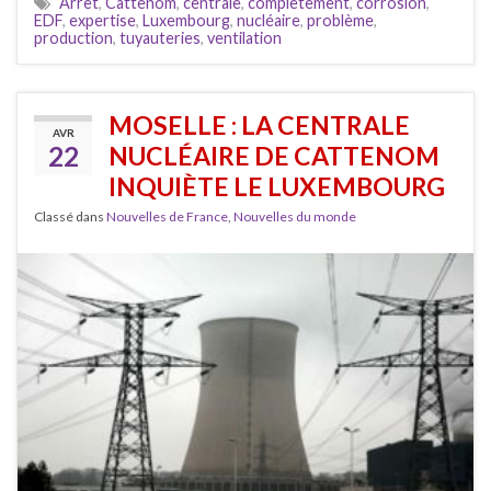
Arrêt
,
Cattenom
,
centrale
,
complètement
,
corrosion
,
EDF
,
expertise
,
Luxembourg
,
nucléaire
,
problème
,
production
,
tuyauteries
,
ventilation
MOSELLE : LA CENTRALE
AVR
22
NUCLÉAIRE DE CATTENOM
INQUIÈTE LE LUXEMBOURG
Classé dans
Nouvelles de France
,
Nouvelles du monde