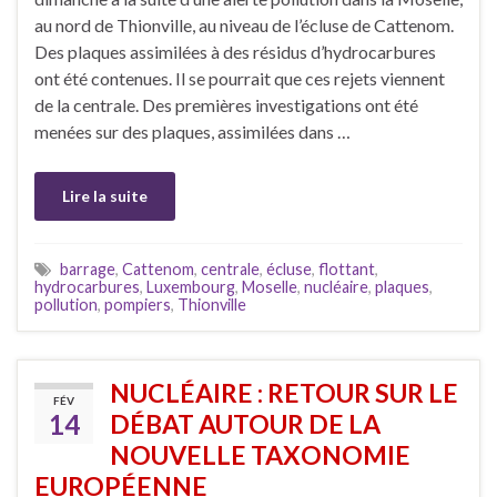
au nord de Thionville, au niveau de l’écluse de Cattenom.
Des plaques assimilées à des résidus d’hydrocarbures
ont été contenues. Il se pourrait que ces rejets viennent
de la centrale. Des premières investigations ont été
menées sur des plaques, assimilées dans …
Lire la suite
barrage
,
Cattenom
,
centrale
,
écluse
,
flottant
,
hydrocarbures
,
Luxembourg
,
Moselle
,
nucléaire
,
plaques
,
pollution
,
pompiers
,
Thionville
NUCLÉAIRE : RETOUR SUR LE
FÉV
14
DÉBAT AUTOUR DE LA
NOUVELLE TAXONOMIE
EUROPÉENNE