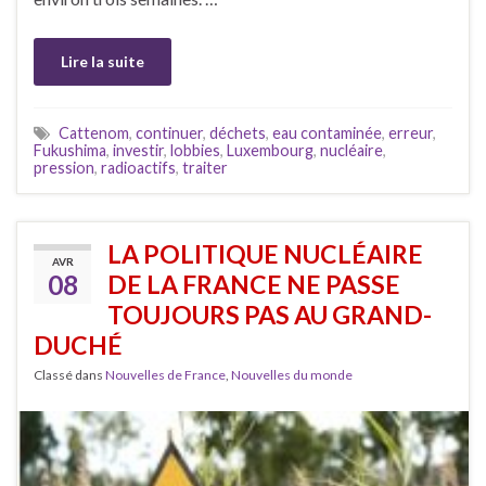
Lire la suite
Cattenom
,
continuer
,
déchets
,
eau contaminée
,
erreur
,
Fukushima
,
investir
,
lobbies
,
Luxembourg
,
nucléaire
,
pression
,
radioactifs
,
traiter
LA POLITIQUE NUCLÉAIRE
AVR
08
DE LA FRANCE NE PASSE
TOUJOURS PAS AU GRAND-
DUCHÉ
Classé dans
Nouvelles de France
,
Nouvelles du monde