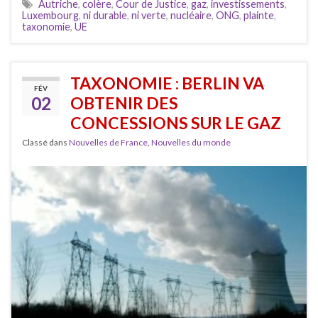
Autriche
,
colère
,
Cour de Justice
,
gaz
,
investissements
,
Luxembourg
,
ni durable
,
ni verte
,
nucléaire
,
ONG
,
plainte
,
taxonomie
,
UE
TAXONOMIE : BERLIN VA
FÉV
02
OBTENIR DES
CONCESSIONS SUR LE GAZ
Classé dans
Nouvelles de France
,
Nouvelles du monde