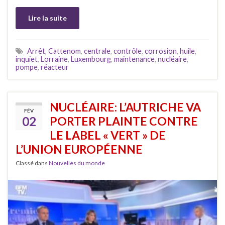
Lire la suite
Arrêt
,
Cattenom
,
centrale
,
contrôle
,
corrosion
,
huile
,
inquiet
,
Lorraine
,
Luxembourg
,
maintenance
,
nucléaire
,
pompe
,
réacteur
NUCLÉAIRE: L’AUTRICHE VA
FÉV
02
PORTER PLAINTE CONTRE
LE LABEL « VERT » DE
L’UNION EUROPÉENNE
Classé dans
Nouvelles du monde