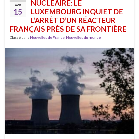
NUCLÉAIRE: LE
AVR
15
LUXEMBOURG INQUIET DE
L’ARRÊT D’UN RÉACTEUR
FRANÇAIS PRÈS DE SA FRONTIÈRE
Classé dans
Nouvelles de France
,
Nouvelles du monde