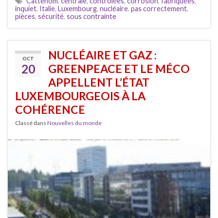
Cattenom
,
centrale
,
contrôlées
,
corrosion
,
fabriquées
,
inquiet
,
Italie
,
Luxembourg
,
nucléaire
,
pas correctement
,
pièces
,
sécurité
,
sous contrainte
NUCLÉAIRE ET GAZ :
OCT
20
GREENPEACE ET LE MÉCO
APPELLENT L’ÉTAT
LUXEMBOURGEOIS À LA
COHÉRENCE
Classé dans
Nouvelles du monde