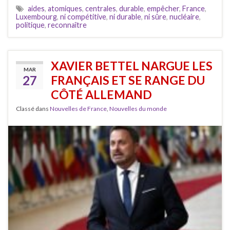
aides
,
atomiques
,
centrales
,
durable
,
empêcher
,
France
,
Luxembourg
,
ni compétitive
,
ni durable
,
ni sûre
,
nucléaire
,
politique
,
reconnaître
XAVIER BETTEL NARGUE LES
MAR
27
FRANÇAIS ET SE RANGE DU
CÔTÉ ALLEMAND
Classé dans
Nouvelles de France
,
Nouvelles du monde