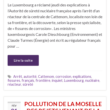
Le Luxembourg a réclamé jeudi des explications à
l’Autorité de sûreté nucléaire française après l’arrêt d’un
réacteur de la centrale de Cattenom, localisée non loin de
sa frontière, et la découverte, selon la presse spécialisée,
de « fissures de corrosion« . Les ministres
luxembourgeois Carole Dieschbourg (Environnement) et
Claude Turmes (Énergie) ont écrit au régulateur français
pour …
Lire la suite
Arrêt
,
autorité
,
Cattenom
,
corrosion
,
explications
,
fissures
,
français
,
frontière
,
inquiet
,
Luxembourg
,
nucléaire
,
réacteur
,
sûreté
POLLUTION DE LA MOSELLE
FÉV