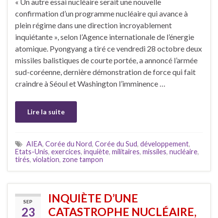
« Un autre essai nucléaire serait une nouvelle
confirmation d’un programme nucléaire qui avance à
plein régime dans une direction incroyablement
inquiétante », selon l’Agence internationale de l’énergie
atomique. Pyongyang a tiré ce vendredi 28 octobre deux
missiles balistiques de courte portée, a annoncé l’armée
sud-coréenne, dernière démonstration de force qui fait
craindre à Séoul et Washington l’imminence …
Lire la suite
AIEA
,
Corée du Nord
,
Corée du Sud
,
développement
,
Etats-Unis
,
exercices
,
inquiète
,
militaires
,
missiles
,
nucléaire
,
tirés
,
violation
,
zone tampon
INQUIÈTE D’UNE
SEP
23
CATASTROPHE NUCLÉAIRE,