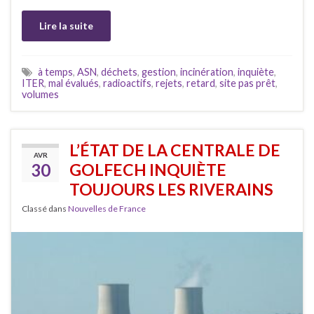
Lire la suite
à temps
,
ASN
,
déchets
,
gestion
,
incinération
,
inquiète
,
ITER
,
mal évalués
,
radioactifs
,
rejets
,
retard
,
site pas prêt
,
volumes
L’ÉTAT DE LA CENTRALE DE
AVR
30
GOLFECH INQUIÈTE
TOUJOURS LES RIVERAINS
Classé dans
Nouvelles de France