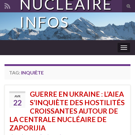
NUCLÉAIRE
Tog
sear
INFOS
Search for:
for
Togg
navig
TAG:
INQUIÈTE
GUERRE EN UKRAINE : L’AIEA
AVR
22
S’INQUIÈTE DES HOSTILITÉS
CROISSANTES AUTOUR DE
LA CENTRALE NUCLÉAIRE DE
ZAPORIJIA