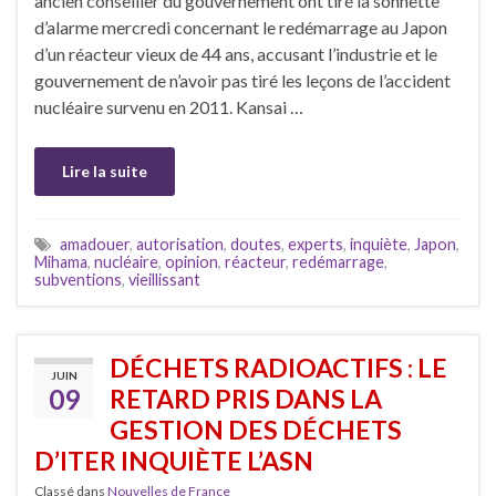
ancien conseiller du gouvernement ont tiré la sonnette
d’alarme mercredi concernant le redémarrage au Japon
d’un réacteur vieux de 44 ans, accusant l’industrie et le
gouvernement de n’avoir pas tiré les leçons de l’accident
nucléaire survenu en 2011. Kansai …
Lire la suite
amadouer
,
autorisation
,
doutes
,
experts
,
inquiète
,
Japon
,
Mihama
,
nucléaire
,
opinion
,
réacteur
,
redémarrage
,
subventions
,
vieillissant
DÉCHETS RADIOACTIFS : LE
JUIN
09
RETARD PRIS DANS LA
GESTION DES DÉCHETS
D’ITER INQUIÈTE L’ASN
Classé dans
Nouvelles de France