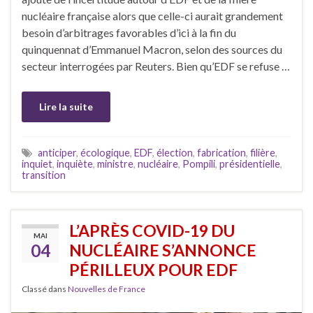
nucléaire française alors que celle-ci aurait grandement
besoin d’arbitrages favorables d’ici à la fin du
quinquennat d’Emmanuel Macron, selon des sources du
secteur interrogées par Reuters. Bien qu’EDF se refuse …
Lire la suite
anticiper
,
écologique
,
EDF
,
élection
,
fabrication
,
filière
,
inquiet
,
inquiète
,
ministre
,
nucléaire
,
Pompili
,
présidentielle
,
transition
L’APRÈS COVID-19 DU
MAI
04
NUCLÉAIRE S’ANNONCE
PÉRILLEUX POUR EDF
Classé dans
Nouvelles de France