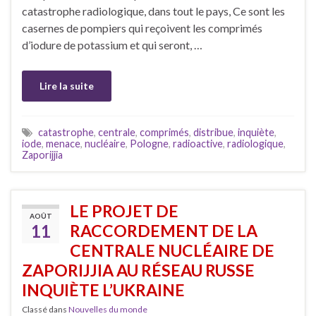
catastrophe radiologique, dans tout le pays, Ce sont les
casernes de pompiers qui reçoivent les comprimés
d’iodure de potassium et qui seront, …
Lire la suite
catastrophe
,
centrale
,
comprimés
,
distribue
,
inquiète
,
iode
,
menace
,
nucléaire
,
Pologne
,
radioactive
,
radiologique
,
Zaporijjia
LE PROJET DE
AOÛT
11
RACCORDEMENT DE LA
CENTRALE NUCLÉAIRE DE
ZAPORIJJIA AU RÉSEAU RUSSE
INQUIÈTE L’UKRAINE
Classé dans
Nouvelles du monde