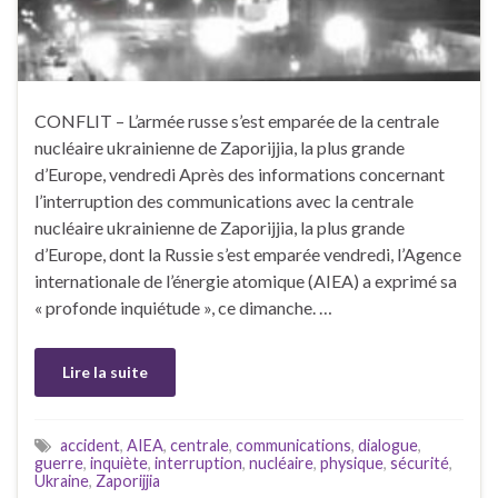
CONFLIT – L’armée russe s’est emparée de la centrale
nucléaire ukrainienne de Zaporijjia, la plus grande
d’Europe, vendredi Après des informations concernant
l’interruption des communications avec la centrale
nucléaire ukrainienne de Zaporijjia, la plus grande
d’Europe, dont la Russie s’est emparée vendredi, l’Agence
internationale de l’énergie atomique (AIEA) a exprimé sa
« profonde inquiétude », ce dimanche. …
Lire la suite
accident
,
AIEA
,
centrale
,
communications
,
dialogue
,
guerre
,
inquiète
,
interruption
,
nucléaire
,
physique
,
sécurité
,
Ukraine
,
Zaporijjia