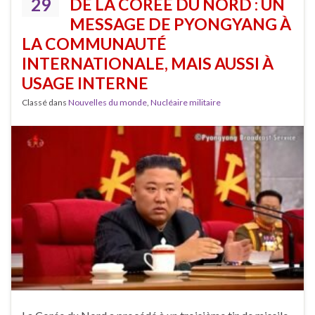
29
DE LA CORÉE DU NORD : UN
MESSAGE DE PYONGYANG À
LA COMMUNAUTÉ
INTERNATIONALE, MAIS AUSSI À
USAGE INTERNE
Classé dans
Nouvelles du monde
,
Nucléaire militaire