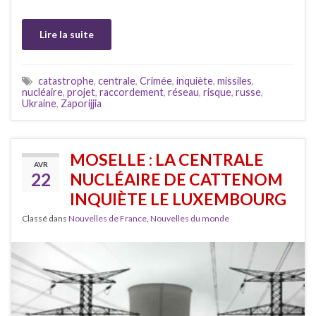
Lire la suite
catastrophe
,
centrale
,
Crimée
,
inquiète
,
missiles
,
nucléaire
,
projet
,
raccordement
,
réseau
,
risque
,
russe
,
Ukraine
,
Zaporijjia
MOSELLE : LA CENTRALE
AVR
22
NUCLÉAIRE DE CATTENOM
INQUIÈTE LE LUXEMBOURG
Classé dans
Nouvelles de France
,
Nouvelles du monde