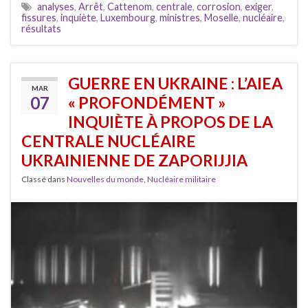
analyses
,
Arrêt
,
Cattenom
,
centrale
,
corrosion
,
exiger
,
fissures
,
inquiète
,
Luxembourg
,
ministres
,
Moselle
,
nucléaire
,
résultats
GUERRE EN UKRAINE : L’AIEA
MAR
07
« PROFONDÉMENT »
INQUIÈTE À PROPOS DE LA
CENTRALE NUCLÉAIRE
UKRAINIENNE DE ZAPORIJJIA
Classé dans
Nouvelles du monde
,
Nucléaire militaire