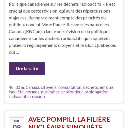
Politique canadienne sur les déchets radioactifs « Il est
crucial que cette révision, qui aura des répercussions
majeures, tienne vraiment compte des priorités du
public, » conclut Mme Pauzé. Ressources naturelles
Canada (RNCan) a lancé une révision de la politique
canadienne sur les déchets radioactifs qui inquiètent
plusieurs regroupements citoyens et le Bloc Québécois
qui …
Lire la suite
30 m
,
Canada
,
citoyens
,
consultation
,
déchets
,
enfouis
,
inquiète
,
normes
,
nucléaires
,
profondeur
,
prolongation
,
radioactifs
,
révision
AVEC POMPILI, LA FILIÈRE
JUIL
09
NUCLÉAIRE S’INQUIÈTE