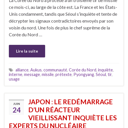
La Corée du Nord a procédé à un troisième tir de missile
ce mois-ci, au large de la côte est. La France et les États-
Unis condamnent, tandis que Séoul s’inquiète et tente de
décrypter les signaux contradictoires envoyés par son
voisin du nord. Une fois de plus le chef suprême de la
Corée du Nord …
Lire la suite
alliance
,
Aukus
,
communauté
,
Corée du Nord
,
inquiète
,
interne
,
message
,
missile
,
prétexte
,
Pyongyang
,
Séoul
,
tir
,
usage
JAPON : LE REDÉMARRAGE
JUIN
24
D’UN RÉACTEUR
VIEILLISSANT INQUIÈTE LES
EXPERTS DU NUCLÉAIRE