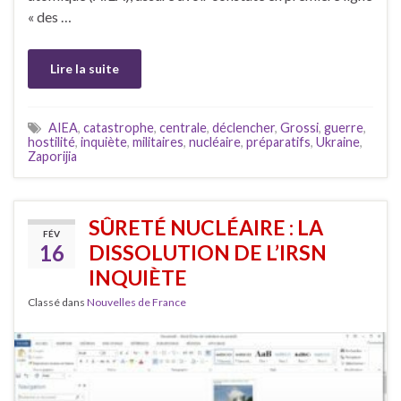
« des …
Lire la suite
AIEA
,
catastrophe
,
centrale
,
déclencher
,
Grossi
,
guerre
,
hostilité
,
inquiète
,
militaires
,
nucléaire
,
préparatifs
,
Ukraine
,
Zaporijia
SÛRETÉ NUCLÉAIRE : LA
FÉV
16
DISSOLUTION DE L’IRSN
INQUIÈTE
Classé dans
Nouvelles de France