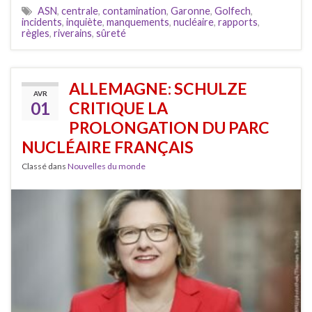
ASN
,
centrale
,
contamination
,
Garonne
,
Golfech
,
incidents
,
inquiète
,
manquements
,
nucléaire
,
rapports
,
règles
,
riverains
,
sûreté
ALLEMAGNE: SCHULZE
AVR
01
CRITIQUE LA
PROLONGATION DU PARC
NUCLÉAIRE FRANÇAIS
Classé dans
Nouvelles du monde