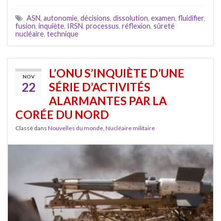
ASN
,
autonomie
,
décisions
,
dissolution
,
examen
,
fluidifier
,
fusion
,
inquiète
,
IRSN
,
processus
,
réflexion
,
sûreté
nucléaire
,
technique
L’ONU S’INQUIÈTE D’UNE
NOV
22
SÉRIE D’ACTIVITÉS
ALARMANTES PAR LA
CORÉE DU NORD
Classé dans
Nouvelles du monde
,
Nucléaire militaire