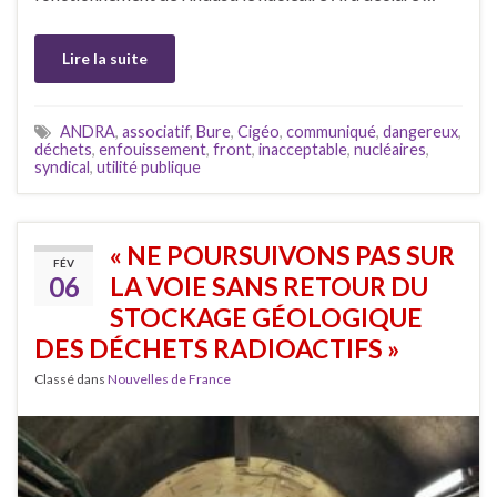
Lire la suite
ANDRA
,
associatif
,
Bure
,
Cigéo
,
communiqué
,
dangereux
,
déchets
,
enfouissement
,
front
,
inacceptable
,
nucléaires
,
syndical
,
utilité publique
« NE POURSUIVONS PAS SUR
FÉV
06
LA VOIE SANS RETOUR DU
STOCKAGE GÉOLOGIQUE
DES DÉCHETS RADIOACTIFS »
Classé dans
Nouvelles de France