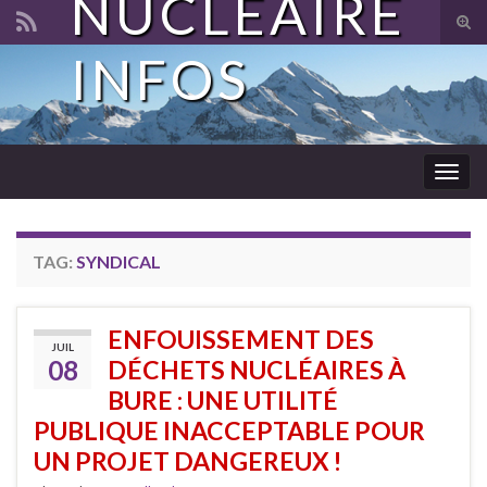
NUCLÉAIRE
Tog
sear
INFOS
Search for:
for
Togg
navig
TAG:
SYNDICAL
ENFOUISSEMENT DES
JUIL
08
DÉCHETS NUCLÉAIRES À
BURE : UNE UTILITÉ
PUBLIQUE INACCEPTABLE POUR
UN PROJET DANGEREUX !