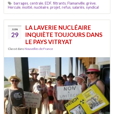
barrages
,
centrale
,
EDF
,
filtrants
,
Flamanville
,
grève
,
Hercule
,
moitié
,
nucléaire
,
projet
,
refus
,
salariés
,
syndical
LA LAVERIE NUCLÉAIRE
JUIN
29
INQUIÈTE TOUJOURS DANS
LE PAYS VITRYAT
Classé dans
Nouvelles de France