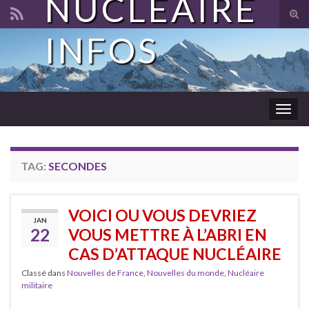
NUCLÉAIRE
Tog
sear
INFOS
Search for:
for
Togg
navig
TAG:
SECONDES
VOICI OU VOUS DEVRIEZ
JAN
22
VOUS METTRE À L’ABRI EN
CAS D’ATTAQUE NUCLÉAIRE
Classé dans
Nouvelles de France
,
Nouvelles du monde
,
Nucléaire
militaire