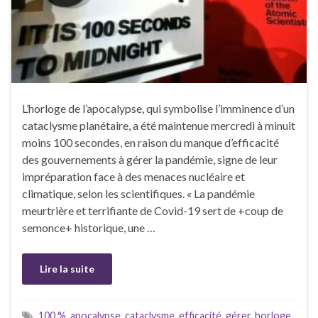
L’horloge de l’apocalypse, qui symbolise l’imminence d’un
cataclysme planétaire, a été maintenue mercredi à minuit
moins 100 secondes, en raison du manque d’efficacité
des gouvernements à gérer la pandémie, signe de leur
impréparation face à des menaces nucléaire et
climatique, selon les scientifiques. « La pandémie
meurtrière et terrifiante de Covid-19 sert de +coup de
semonce+ historique, une …
Lire la suite
100 %
,
apocalypse
,
cataclysme
,
efficacité
,
gérer
,
horloge
,