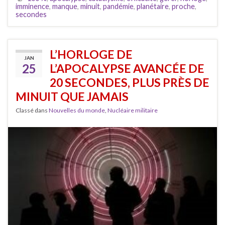
imminence
,
manque
,
minuit
,
pandémie
,
planétaire
,
proche
,
secondes
L’HORLOGE DE
JAN
25
L’APOCALYPSE AVANCÉE DE
20 SECONDES, PLUS PRÈS DE
MINUIT QUE JAMAIS
Classé dans
Nouvelles du monde
,
Nucléaire militaire