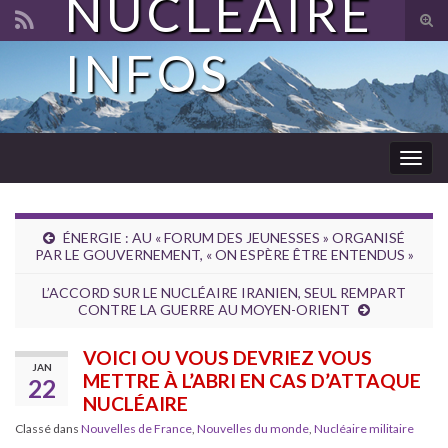
NUCLÉAIRE
Tog
sear
INFOS
Search for:
for
Togg
navig
ÉNERGIE : AU « FORUM DES JEUNESSES » ORGANISÉ
PAR LE GOUVERNEMENT, « ON ESPÈRE ÊTRE ENTENDUS »
L’ACCORD SUR LE NUCLÉAIRE IRANIEN, SEUL REMPART
CONTRE LA GUERRE AU MOYEN-ORIENT
VOICI OU VOUS DEVRIEZ VOUS
JAN
METTRE À L’ABRI EN CAS D’ATTAQUE
22
NUCLÉAIRE
Classé dans
Nouvelles de France
,
Nouvelles du monde
,
Nucléaire militaire