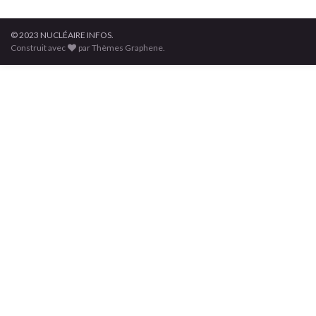
© 2023 NUCLÉAIRE INFOS.
Construit avec
par Thèmes Graphene.