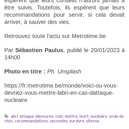
espèrent que leurs conseils n’auront jamais à
être suivis. Toutefois, ils espèrent que leurs
recommandations pour servir, si cela devait
arriver, à sauver des vies.
Retrouvez toute l’actu sur Metrotime.be
Par
Sébastien Paulus
, publié le 20/01/2023 à
14h00
Photo en titre :
Ph. Unsplash
https://fr.metrotime.be/monde/voici-ou-vous-
devriez-vous-mettre-labri-en-cas-dattaque-
nucleaire
abri
,
attaque
,
blessures
,
coin
,
mettre
,
mort
,
nucléaire
,
onde de
choc
,
recommandations
,
secondes
,
survivre
,
vitesse