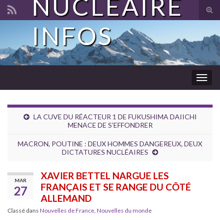
NUCLÉAIRE
Tog
sear
INFOS
Search for:
for
Togg
navig
LA CUVE DU RÉACTEUR 1 DE FUKUSHIMA DAIICHI
MENACE DE S’EFFONDRER
MACRON, POUTINE : DEUX HOMMES DANGEREUX, DEUX
DICTATURES NUCLÉAIRES
XAVIER BETTEL NARGUE LES
MAR
FRANÇAIS ET SE RANGE DU CÔTÉ
27
ALLEMAND
Classé dans
Nouvelles de France
,
Nouvelles du monde