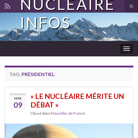
NUCLÉAIRE
Tog
sear
INFOS
Search for:
for
Togg
navig
TAG:
PRÉSIDENTIEL
« LE NUCLÉAIRE MÉRITE UN
MAR
09
DÉBAT »
Classé dans
Nouvelles de France