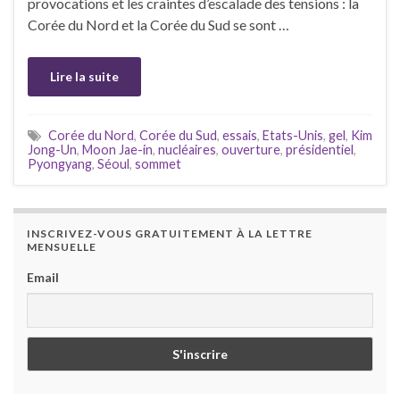
provocations et les craintes d’escalade des tensions : la
Corée du Nord et la Corée du Sud se sont …
Lire la suite
Corée du Nord
,
Corée du Sud
,
essais
,
Etats-Unis
,
gel
,
Kim
Jong-Un
,
Moon Jae-in
,
nucléaires
,
ouverture
,
présidentiel
,
Pyongyang
,
Séoul
,
sommet
INSCRIVEZ-VOUS GRATUITEMENT À LA LETTRE
MENSUELLE
Email