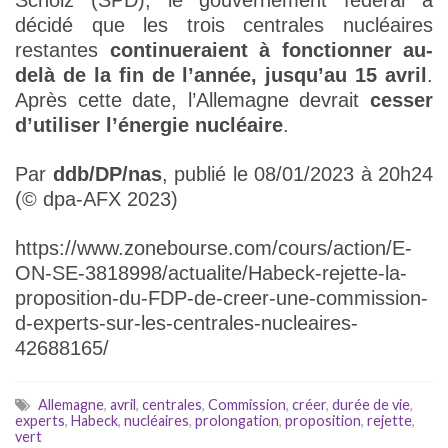
Scholz (SPD), le gouvernement fédéral a
décidé que les trois centrales nucléaires
restantes
continueraient à fonctionner au-
delà de la fin de l’année, jusqu’au 15 avril
.
Après cette date, l’Allemagne devrait
cesser
d’utiliser l’énergie nucléaire
.
Par
ddb/DP/nas
, publié le 08/01/2023 à 20h24
(© dpa-AFX 2023)
https://www.zonebourse.com/cours/action/E-
ON-SE-3818998/actualite/Habeck-rejette-la-
proposition-du-FDP-de-creer-une-commission-
d-experts-sur-les-centrales-nucleaires-
42688165/
Allemagne
,
avril
,
centrales
,
Commission
,
créer
,
durée de vie
,
experts
,
Habeck
,
nucléaires
,
prolongation
,
proposition
,
rejette
,
vert