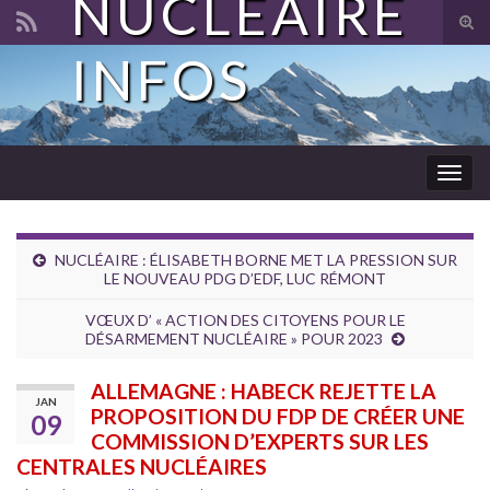
NUCLÉAIRE
Tog
sear
INFOS
Search for:
for
Togg
navig
NUCLÉAIRE : ÉLISABETH BORNE MET LA PRESSION SUR
LE NOUVEAU PDG D’EDF, LUC RÉMONT
VŒUX D’ « ACTION DES CITOYENS POUR LE
DÉSARMEMENT NUCLÉAIRE » POUR 2023
ALLEMAGNE : HABECK REJETTE LA
JAN
PROPOSITION DU FDP DE CRÉER UNE
09
COMMISSION D’EXPERTS SUR LES
CENTRALES NUCLÉAIRES