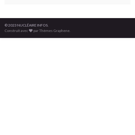
© 2023 NUCLÉAIRE INFOS.
Construit avec
par Thèmes Graphene.