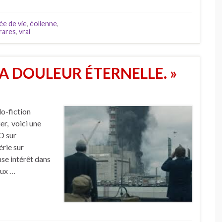
ée de vie
,
éolienne
,
rares
,
vrai
A DOULEUR ÉTERNELLE. »
do-fiction
er, voici une
O sur
rie sur
se intérêt dans
eux …