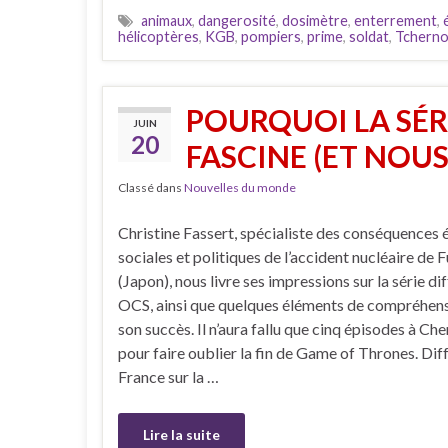
animaux
,
dangerosité
,
dosimètre
,
enterrement
,
hélicoptères
,
KGB
,
pompiers
,
prime
,
soldat
,
Tcherno
POURQUOI LA SÉR
JUIN
20
FASCINE (ET NOUS
Classé dans
Nouvelles du monde
Christine Fassert, spécialiste des conséquences 
sociales et politiques de l’accident nucléaire de
(Japon), nous livre ses impressions sur la série di
OCS, ainsi que quelques éléments de compréhens
son succès. Il n’aura fallu que cinq épisodes à Ch
pour faire oublier la fin de Game of Thrones. Dif
France sur la …
Lire la suite