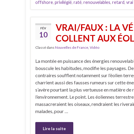
offshore
,
privilégié
,
raté
,
renouvelables
,
retard
,
vrai
VRAI/FAUX : LA VÉ
FÉV
10
COLLENT AUX ÉO
Classé dans
Nouvelles de France
,
Vidéo
La montée en puissance des énergies renouvelab
bouscule les habitudes, modifie les paysages. De
contraires soufflent notamment sur l’éolien terres
charrient aussi des fausses rumeurs sur cette éne
s’avère pourtant la plus vertueuse en matière de 
l’environnement. Le point. Les éoliennes terrestre
massacreraient les oiseaux, rendraient les riverai
malades, pour …
Lire la suite