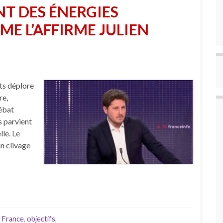
T DES ÉNERGIES
E L’AFFIRME JULIEN
ts déplore
re,
ébat
s parvient
lle. Le
un clivage
,
France
,
objectifs
,