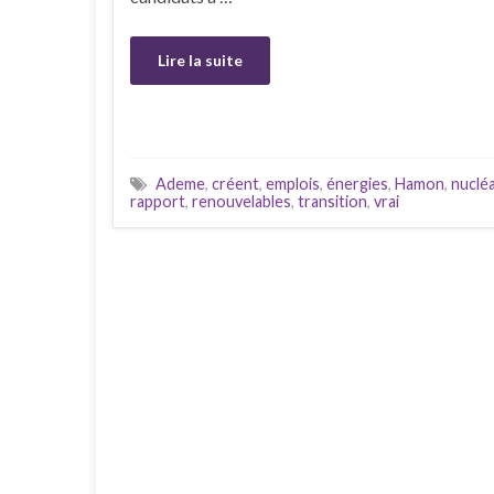
Lire la suite
Ademe
,
créent
,
emplois
,
énergies
,
Hamon
,
nucléa
rapport
,
renouvelables
,
transition
,
vrai