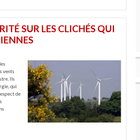
RITÉ SUR LES CLICHÉS QUI
LIENNES
les
s vents
tre. Ils
rgie, qui
respect de
s
ns