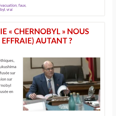
évacuation
,
faux
,
byl
,
vrai
IE « CHERNOBYL » NOUS
 EFFRAIE) AUTANT ?
éthiques,
 Fukushima
ffusée sur
ion sur
ernobyl
fusée en