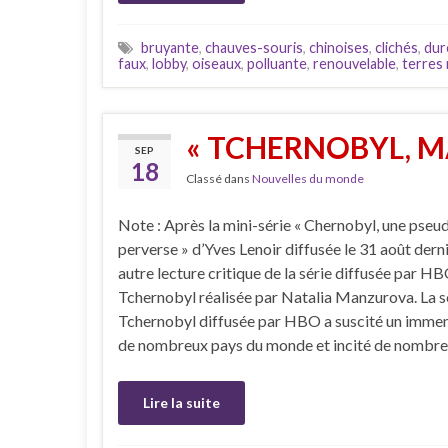
bruyante
,
chauves-souris
,
chinoises
,
clichés
,
dur
faux
,
lobby
,
oiseaux
,
polluante
,
renouvelable
,
terres 
« TCHERNOBYL, M
SEP
18
Classé dans
Nouvelles du monde
Note : Après la mini-série « Chernobyl, une pseu
perverse » d’Yves Lenoir diffusée le 31 août derni
autre lecture critique de la série diffusée par HB
Tchernobyl réalisée par Natalia Manzurova. La sé
Tchernobyl diffusée par HBO a suscité un immen
de nombreux pays du monde et incité de nombr
Lire la suite