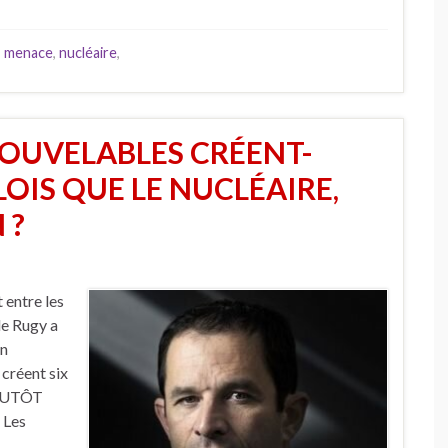
,
menace
,
nucléaire
,
NOUVELABLES CRÉENT-
LOIS QUE LE NUCLÉAIRE,
 ?
 entre les
de Rugy a
on
 créent six
 PLUTÔT
. Les