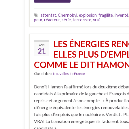
attentat
,
Chernobyl
,
explosion
,
fragilité
,
inventé
peur
,
réacteur
,
série
,
terroriste
,
vrai
LES ÉNERGIES RE
JAN
21
ELLES PLUS D’EMP
COMME LE DIT HAMON
Classé dans
Nouvelles de France
Benoît Hamon l’a affirmé lors du deuxième débat
candidats à la primaire de la gauche et François 
repris cet argument à son compte : « À producti
d’énergie équivalente, les énergies renouvelables
fois plus d’emplois que le nucléaire ». Verdict :
VRAI La transition énergétique, ils l’adorent tous
candidats à …