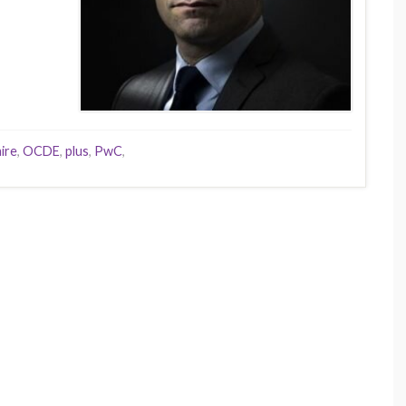
ire
,
OCDE
,
plus
,
PwC
,