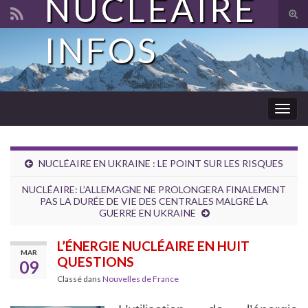
NUCLÉAIRE
Tog
sear
INFOS
Search for:
for
Togg
navig
NUCLÉAIRE EN UKRAINE : LE POINT SUR LES RISQUES
NUCLÉAIRE: L’ALLEMAGNE NE PROLONGERA FINALEMENT
PAS LA DURÉE DE VIE DES CENTRALES MALGRÉ LA
GUERRE EN UKRAINE
L’ÉNERGIE NUCLÉAIRE EN HUIT
MAR
QUESTIONS
09
Classé dans
Nouvelles de France