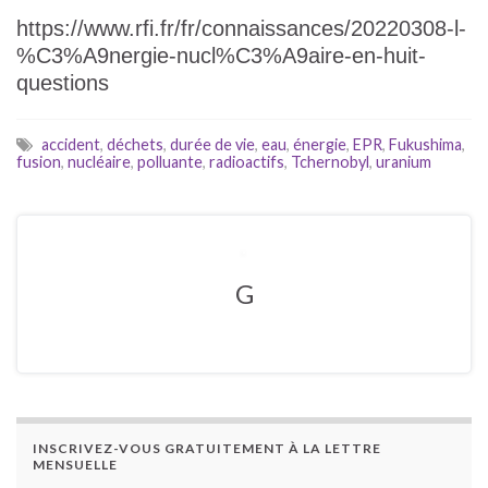
https://www.rfi.fr/fr/connaissances/20220308-l-
%C3%A9nergie-nucl%C3%A9aire-en-huit-
questions
accident
,
déchets
,
durée de vie
,
eau
,
énergie
,
EPR
,
Fukushima
,
fusion
,
nucléaire
,
polluante
,
radioactifs
,
Tchernobyl
,
uranium
G
INSCRIVEZ-VOUS GRATUITEMENT À LA LETTRE
MENSUELLE