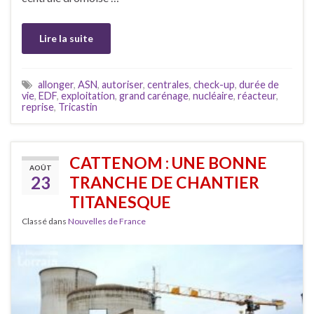
Lire la suite
allonger
,
ASN
,
autoriser
,
centrales
,
check-up
,
durée de
vie
,
EDF
,
exploitation
,
grand carénage
,
nucléaire
,
réacteur
,
reprise
,
Tricastin
CATTENOM : UNE BONNE
AOÛT
23
TRANCHE DE CHANTIER
TITANESQUE
Classé dans
Nouvelles de France