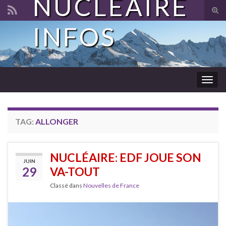
NUCLÉAIRE
Tog
sear
INFOS
Search for:
for
Togg
navig
TAG:
ALLONGER
NUCLÉAIRE: EDF JOUE SON
JUIN
29
VA-TOUT
Classé dans
Nouvelles de France