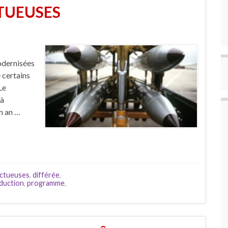
TUEUSES
odernisées
 certains
Le
 à
n an …
ctueuses
,
différée
,
duction
,
programme
,