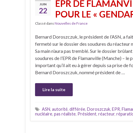
EPR DE FLAMANVI
JUIN
22
POUR LE « GENDA
Classé dans
Nouvelles de France
Bernard Doroszczuk, le président de l’ASN, a fai
fermeté sur le dossier des soudures du réacteur
Sa main n’aura pas tremblé. Sur le dossier brûlant
soudures de l’EPR de Flamanville (Manche) – le p
important qu’il ait eu à gérer depuis sa prise de f
Bernard Doroszczuk, nommé président de …
Lire la suite
ASN
,
autorité
,
différée
,
Doroszczuk
,
EPR
,
Flaman
nucléaire
,
pas réaliste
,
Président
,
réacteur
,
réparati