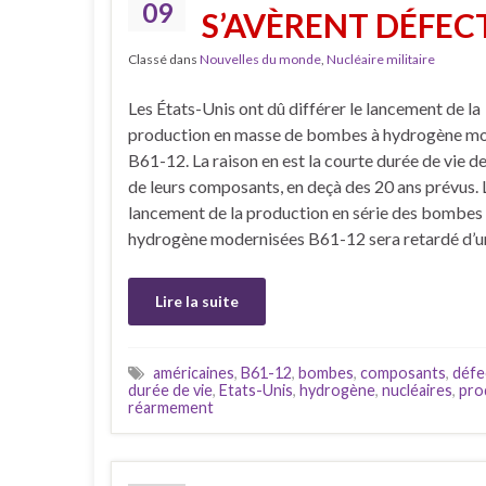
09
S’AVÈRENT DÉFEC
Classé dans
Nouvelles du monde
,
Nucléaire militaire
Les États-Unis ont dû différer le lancement de la
production en masse de bombes à hydrogène m
B61-12. La raison en est la courte durée de vie de
de leurs composants, en deçà des 20 ans prévus. 
lancement de la production en série des bombes
hydrogène modernisées B61-12 sera retardé d’u
Lire la suite
américaines
,
B61-12
,
bombes
,
composants
,
défe
durée de vie
,
Etats-Unis
,
hydrogène
,
nucléaires
,
pro
réarmement