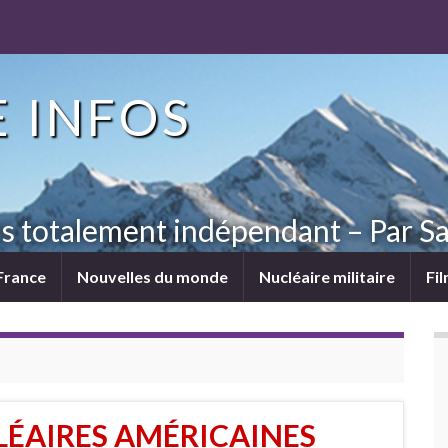
 INFOS
ns totalement indépendant – Par Sa
France
Nouvelles du monde
Nucléaire militaire
Fi
LÉAIRES AMÉRICAINES