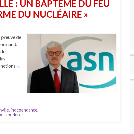
LLE : UN BAPTÊME DU FEU
RME DU NUCLÉAIRE »
t preuve de
 normand.
 des
lus
onctions –,
ville
,
indépendance
,
on
,
soudures