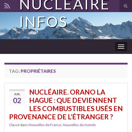
NUCLÉAIRE
Tog
sear
INFOS
Search for:
for
Togg
navig
TAG:
PROPRIÉTAIRES
NUCLÉAIRE. ORANO LA
JUIL
02
HAGUE : QUE DEVIENNENT
LES COMBUSTIBLES USÉS EN
PROVENANCE DE L’ÉTRANGER ?
Classé dans
Nouvelles de France
,
Nouvelles du monde