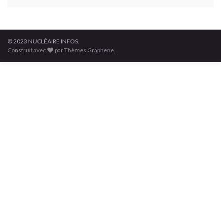
© 2023 NUCLÉAIRE INFOS.
Construit avec
par Thèmes Graphene.