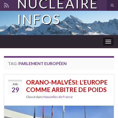
NUCLÉAIRE
Tog
sear
INFOS
Search for:
for
Togg
navig
TAG:
PARLEMENT EUROPÉEN
ORANO-MALVÉSI: L’EUROPE
JUIL
29
COMME ARBITRE DE POIDS
Classé dans
Nouvelles de France