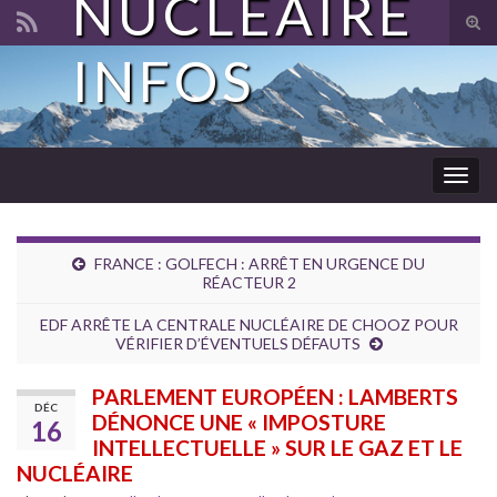
NUCLÉAIRE
Tog
sear
INFOS
Search for:
for
Togg
navig
FRANCE : GOLFECH : ARRÊT EN URGENCE DU
RÉACTEUR 2
EDF ARRÊTE LA CENTRALE NUCLÉAIRE DE CHOOZ POUR
VÉRIFIER D’ÉVENTUELS DÉFAUTS
PARLEMENT EUROPÉEN : LAMBERTS
DÉC
DÉNONCE UNE « IMPOSTURE
16
INTELLECTUELLE » SUR LE GAZ ET LE
NUCLÉAIRE