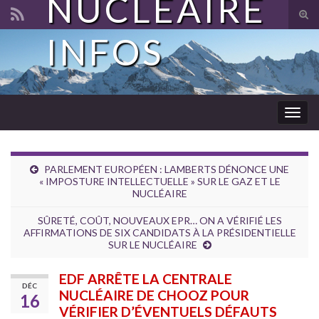
NUCLÉAIRE
Tog
sear
INFOS
Search for:
for
Togg
navig
PARLEMENT EUROPÉEN : LAMBERTS DÉNONCE UNE
« IMPOSTURE INTELLECTUELLE » SUR LE GAZ ET LE
NUCLÉAIRE
SÛRETÉ, COÛT, NOUVEAUX EPR… ON A VÉRIFIÉ LES
AFFIRMATIONS DE SIX CANDIDATS À LA PRÉSIDENTIELLE
SUR LE NUCLÉAIRE
EDF ARRÊTE LA CENTRALE
DÉC
NUCLÉAIRE DE CHOOZ POUR
16
VÉRIFIER D’ÉVENTUELS DÉFAUTS