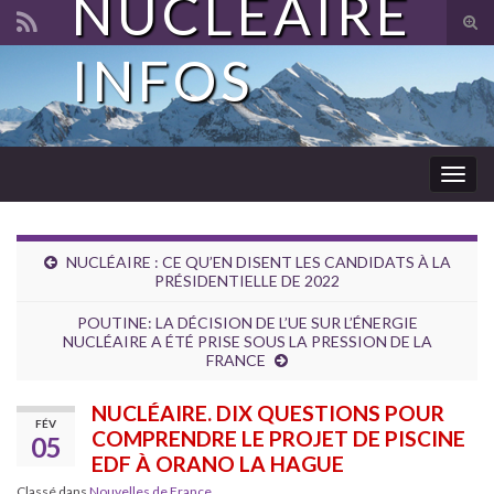
NUCLÉAIRE
Tog
sear
INFOS
Search for:
for
Togg
navig
NUCLÉAIRE : CE QU’EN DISENT LES CANDIDATS À LA
PRÉSIDENTIELLE DE 2022
POUTINE: LA DÉCISION DE L’UE SUR L’ÉNERGIE
NUCLÉAIRE A ÉTÉ PRISE SOUS LA PRESSION DE LA
FRANCE
NUCLÉAIRE. DIX QUESTIONS POUR
FÉV
COMPRENDRE LE PROJET DE PISCINE
05
EDF À ORANO LA HAGUE
Classé dans
Nouvelles de France