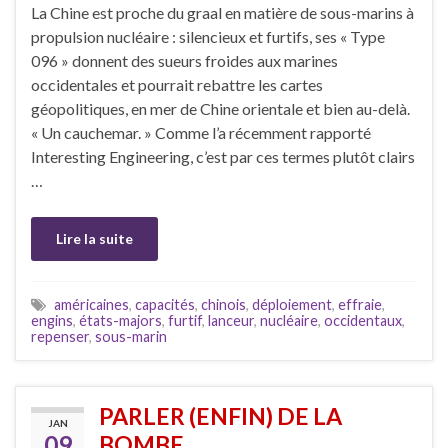
La Chine est proche du graal en matière de sous-marins à
propulsion nucléaire : silencieux et furtifs, ses « Type
096 » donnent des sueurs froides aux marines
occidentales et pourrait rebattre les cartes
géopolitiques, en mer de Chine orientale et bien au-delà.
« Un cauchemar. » Comme l’a récemment rapporté
Interesting Engineering, c’est par ces termes plutôt clairs
…
Lire la suite
américaines
,
capacités
,
chinois
,
déploiement
,
effraie
,
engins
,
états-majors
,
furtif
,
lanceur
,
nucléaire
,
occidentaux
,
repenser
,
sous-marin
PARLER (ENFIN) DE LA
JAN
09
BOMBE