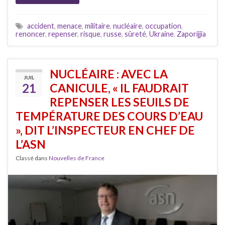
accident
,
menace
,
militaire
,
nucléaire
,
occupation
,
renoncer
,
repenser
,
risque
,
russe
,
sûreté
,
Ukraine
,
Zaporijjia
NUCLÉAIRE : AVEC LA
JUIL
21
CANICULE, « IL FAUDRAIT
REPENSER LES SEUILS DE
TEMPÉRATURE DES COURS D’EAU
», DIT L’INSPECTEUR EN CHEF DE
L’ASN
Classé dans
Nouvelles de France