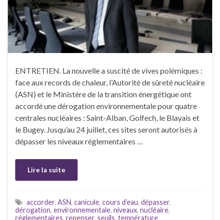
ENTRETIEN. La nouvelle a suscité de vives polémiques :
face aux records de chaleur, l’Autorité de sûreté nucléaire
(ASN) et le Ministère de la transition énergétique ont
accordé une dérogation environnementale pour quatre
centrales nucléaires : Saint-Alban, Golfech, le Blayais et
le Bugey. Jusqu’au 24 juillet, ces sites seront autorisés à
dépasser les niveaux réglementaires …
Lire la suite
accorder
,
ASN
,
canicule
,
cours d’eau
,
dépasser
,
dérogation
,
environnementale
,
niveaux
,
nucléaire
,
réglementaires
,
repenser
,
seuils
,
température