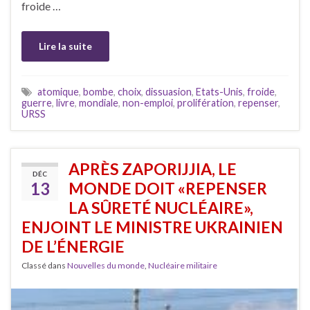
froide …
Lire la suite
atomique
,
bombe
,
choix
,
dissuasion
,
Etats-Unis
,
froide
,
guerre
,
livre
,
mondiale
,
non-emploi
,
prolifération
,
repenser
,
URSS
APRÈS ZAPORIJJIA, LE
DÉC
13
MONDE DOIT «REPENSER
LA SÛRETÉ NUCLÉAIRE»,
ENJOINT LE MINISTRE UKRAINIEN
DE L’ÉNERGIE
Classé dans
Nouvelles du monde
,
Nucléaire militaire