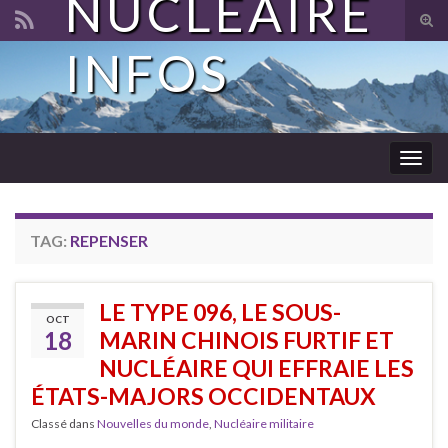
NUCLÉAIRE
Tog
sear
INFOS
Search for:
for
Togg
navig
TAG:
REPENSER
LE TYPE 096, LE SOUS-
OCT
18
MARIN CHINOIS FURTIF ET
NUCLÉAIRE QUI EFFRAIE LES
ÉTATS-MAJORS OCCIDENTAUX
Classé dans
Nouvelles du monde
,
Nucléaire militaire