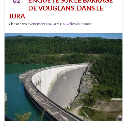
02
DE VOUGLANS, DANS LE
JURA
Classé dans
Évènements BUGEY
,
Nouvelles de France