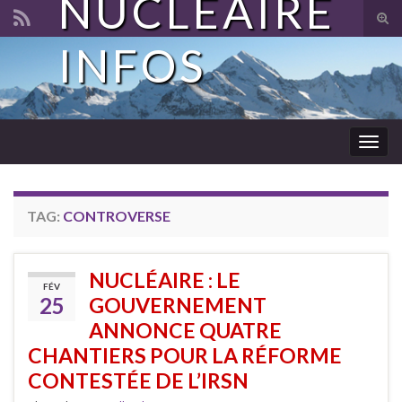
NUCLÉAIRE
Tog
sear
INFOS
Search for:
for
Togg
navig
TAG:
CONTROVERSE
NUCLÉAIRE : LE
FÉV
25
GOUVERNEMENT
ANNONCE QUATRE
CHANTIERS POUR LA RÉFORME
CONTESTÉE DE L’IRSN