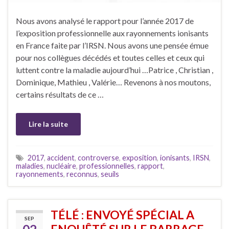
Nous avons analysé le rapport pour l’année 2017 de
l’exposition professionnelle aux rayonnements ionisants
en France faite par l’IRSN. Nous avons une pensée émue
pour nos collègues décédés et toutes celles et ceux qui
luttent contre la maladie aujourd’hui …Patrice , Christian ,
Dominique, Mathieu , Valérie… Revenons à nos moutons,
certains résultats de ce …
Lire la suite
2017
,
accident
,
controverse
,
exposition
,
ionisants
,
IRSN
,
maladies
,
nucléaire
,
professionnelles
,
rapport
,
rayonnements
,
reconnus
,
seuils
TÉLÉ : ENVOYÉ SPÉCIAL A
SEP
ENQUÊTÉ SUR LE BARRAGE