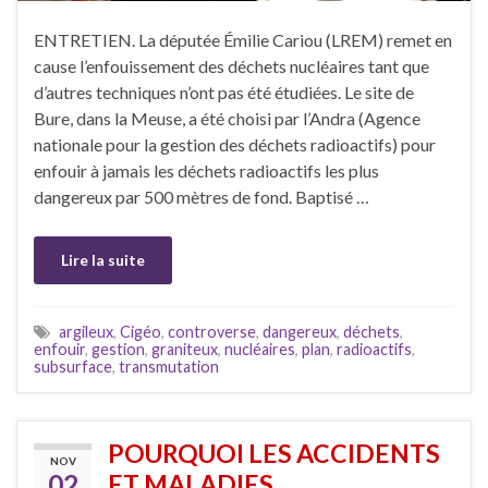
ENTRETIEN. La députée Émilie Cariou (LREM) remet en
cause l’enfouissement des déchets nucléaires tant que
d’autres techniques n’ont pas été étudiées. Le site de
Bure, dans la Meuse, a été choisi par l’Andra (Agence
nationale pour la gestion des déchets radioactifs) pour
enfouir à jamais les déchets radioactifs les plus
dangereux par 500 mètres de fond. Baptisé …
Lire la suite
argileux
,
Cigéo
,
controverse
,
dangereux
,
déchets
,
enfouir
,
gestion
,
graniteux
,
nucléaires
,
plan
,
radioactifs
,
subsurface
,
transmutation
POURQUOI LES ACCIDENTS
NOV
02
ET MALADIES