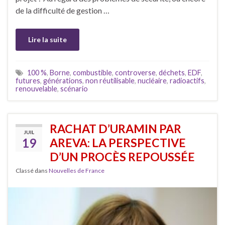
de la difficulté de gestion …
Lire la suite
100 %
,
Borne
,
combustible
,
controverse
,
déchets
,
EDF
,
futures
,
générations
,
non réutilisable
,
nucléaire
,
radioactifs
,
renouvelable
,
scénario
RACHAT D’URAMIN PAR
JUIL
19
AREVA: LA PERSPECTIVE
D’UN PROCÈS REPOUSSÉE
Classé dans
Nouvelles de France