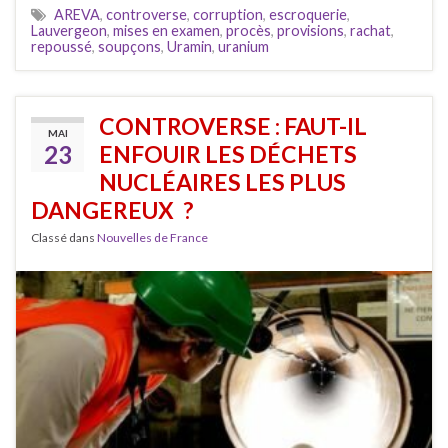
AREVA
,
controverse
,
corruption
,
escroquerie
,
Lauvergeon
,
mises en examen
,
procès
,
provisions
,
rachat
,
repoussé
,
soupçons
,
Uramin
,
uranium
CONTROVERSE : FAUT-IL
MAI
23
ENFOUIR LES DÉCHETS
NUCLÉAIRES LES PLUS
DANGEREUX ?
Classé dans
Nouvelles de France