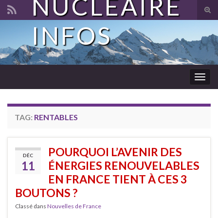
NUCLÉAIRE
Tog
sear
INFOS
Search for:
for
Togg
navig
TAG:
RENTABLES
POURQUOI L’AVENIR DES
DÉC
11
ÉNERGIES RENOUVELABLES
EN FRANCE TIENT À CES 3
BOUTONS ?
Classé dans
Nouvelles de France