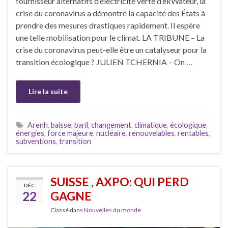
fournisseur alternatifs d’électricité verte d’ekWateur, la
crise du coronavirus a démontré la capacité des États à
prendre des mesures drastiques rapidement. Il espère
une telle mobilisation pour le climat. LA TRIBUNE – La
crise du coronavirus peut-elle être un catalyseur pour la
transition écologique ? JULIEN TCHERNIA – On …
Lire la suite
Arenh
,
baisse
,
baril
,
changement
,
climatique
,
écologique
,
énergies
,
force majeure
,
nucléaire
,
renouvelables
,
rentables
,
subventions
,
transition
SUISSE , AXPO: QUI PERD
DÉC
22
GAGNE
Classé dans
Nouvelles du monde