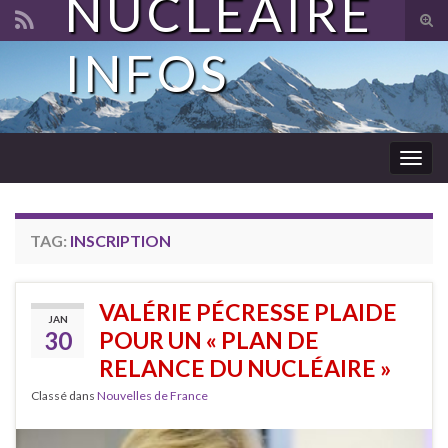
NUCLÉAIRE
Tog
sear
INFOS
Search for:
for
Togg
navig
TAG:
INSCRIPTION
VALÉRIE PÉCRESSE PLAIDE
JAN
30
POUR UN « PLAN DE
RELANCE DU NUCLÉAIRE »
Classé dans
Nouvelles de France