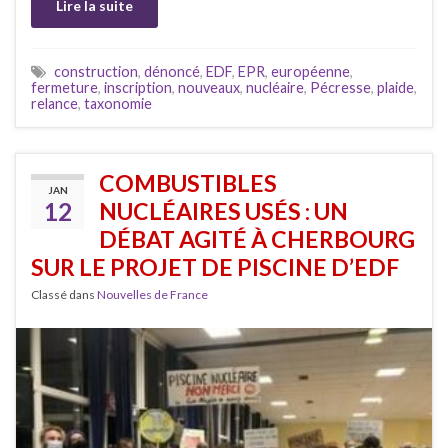
Lire la suite
construction
,
dénoncé
,
EDF
,
EPR
,
européenne
,
fermeture
,
inscription
,
nouveaux
,
nucléaire
,
Pécresse
,
plaide
,
relance
,
taxonomie
COMBUSTIBLES
JAN
12
NUCLÉAIRES USÉS : UN
DÉBAT AGITÉ À CHERBOURG
SUR LE PROJET DE PISCINE D’EDF
Classé dans
Nouvelles de France