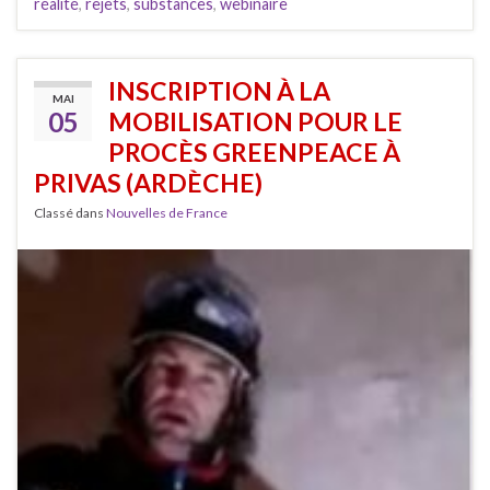
réalité
,
rejets
,
substances
,
webinaire
INSCRIPTION À LA
MAI
05
MOBILISATION POUR LE
PROCÈS GREENPEACE À
PRIVAS (ARDÈCHE)
Classé dans
Nouvelles de France