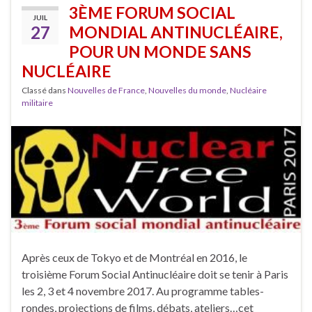
3ÈME FORUM SOCIAL
JUIL
27
MONDIAL ANTINUCLÉAIRE,
POUR UN MONDE SANS
NUCLÉAIRE
Classé dans
Nouvelles de France
,
Nouvelles du monde
,
Nucléaire
militaire
Après ceux de Tokyo et de Montréal en 2016, le
troisième Forum Social Antinucléaire doit se tenir à Paris
les 2, 3 et 4 novembre 2017. Au programme tables-
rondes, projections de films, débats, ateliers…cet