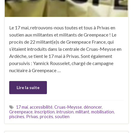
Le 17 mai, retrouvons-nous toutes et tous à Privas en
soutien aux militantes et militants de Greenpeace ! Le
procès de 22 militant(e)s de Greenpeace France, qui
s’étaient introduits dans la centrale de Cruas-Meysse en
Ardèche, se tient le 17 mai à Privas. Sont également
poursuivis : Yannick Rousselet, chargé de campagne
nucléaire à Greenpeace …
Lire la suite
17 mai
,
accessibilité
,
Cruas-Meysse
,
dénoncer
,
Greenpeace
,
inscription
,
intrusion
,
militant
,
mobilisation
,
piscines
,
Privas
,
procès
,
soutien