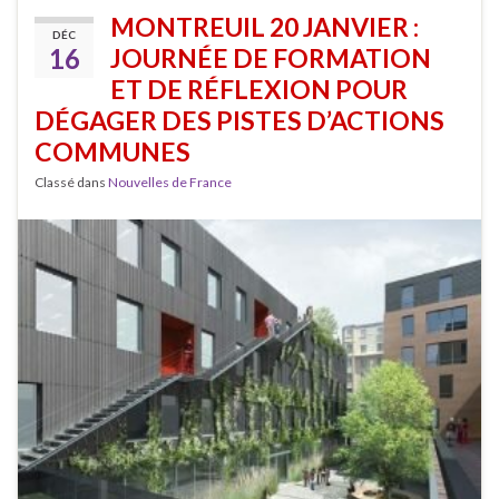
MONTREUIL 20 JANVIER :
DÉC
16
JOURNÉE DE FORMATION
ET DE RÉFLEXION POUR
DÉGAGER DES PISTES D’ACTIONS
COMMUNES
Classé dans
Nouvelles de France